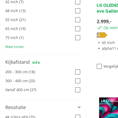
5.0
42 inch
(7)
LG OLED6
van
48 inch
(13)
evo Galler
de
5
55 inch
(21)
2.999,-
sterren.
Op voor
65 inch
(19)
1
beoordeli
75 inch
(1)
65 inch
Meer tonen
alpha11 Ge
Kijkafstand
Info
Vergelij
200 - 300 cm
(18)
300 - 400 cm
(20)
Vanaf 400 cm
(37)
Resolutie
4K (Ultra HD)
(75)