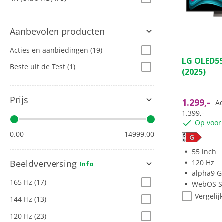
Aanbevolen producten
Acties en aanbiedingen
(19)
4.7
LG OLED55
van
Beste uit de Test
(1)
(2025)
de
5
sterren.
Prijs
1.299,-
Ad
109
1.399,-
beoordeli
Op voor
0.00
14999.00
55 inch
120 Hz
Beeldverversing
Info
alpha9 Gen
165 Hz
(17)
WebOS S
Vergelij
144 Hz
(13)
120 Hz
(23)