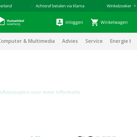
erland
Achteraf betalen via Klarna
Winkelzoeker
Inloggen
Winkelwagen
Computer & Multimedia
Advies
Service
Energie be
-adviespagina voor meer informatie.