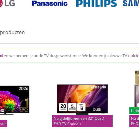
producten
gd
en we nemen je oude TV desgewenst mee
We kunnen je nieuwe TV ook
i
Ulti
Nu tijdelijk met een 32" QLED
Nu t
back
FHD TV Cadeau
FHD
(1)
(0)