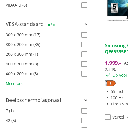
VIDAA U
(6)
VESA-standaard
Info
300 x 300 mm
(17)
4.9
300 x 200 mm
(35)
Samsung 
van
QE65S95F 
de
200 x 300 mm
(1)
5
1.999,-
Ad
400 x 300 mm
(8)
sterren.
2.549,-
1178
400 x 200 mm
(3)
Op voor
beoordeli
Meer tonen
65 inch
100 Hz
Beeldschermdiagonaal
Tizen Sm
7
(1)
Vergelij
42
(5)