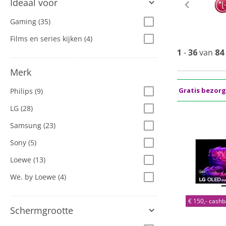
Ideaal voor
Gaming
(35)
Films en series kijken
(4)
1
-
36
van
84
Merk
Gratis bezor
Philips
(9)
LG
(28)
Samsung
(23)
Sony
(5)
Loewe
(13)
We. by Loewe
(4)
€ 150,- cash
Schermgrootte