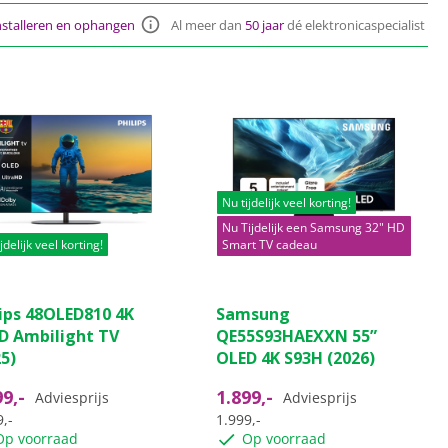
nstalleren en ophangen
Al meer dan
50 jaar
dé elektronicaspecialist
Nu tijdelijk veel korting!
Nu Tijdelijk een Samsung 32" HD
jdelijk veel korting!
Smart TV cadeau
(66)
(0)
0.0
lips 48OLED810 4K
Samsung
van
D Ambilight TV
QE55S93HAEXXN 55”
de
5)
OLED 4K S93H (2026)
5
ren.
sterren.
99,-
1.899,-
Adviesprijs
Adviesprijs
,-
1.999,-
ordelingen
Op voorraad
Op voorraad