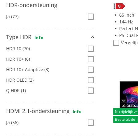
HDR-ondersteuning
65 inch
Ja
(77)
144 Hz
Perfect 
P5 Dual P
Type HDR
Info
Vergelij
HDR 10
(70)
HDR 10+
(6)
HDR 10+ Adaptive
(3)
HDR OLED
(2)
Q HDR
(1)
HDMI 2.1-ondersteuning
Info
Nu tijdelijk ve
Beste uit de 
Ja
(56)
0.0