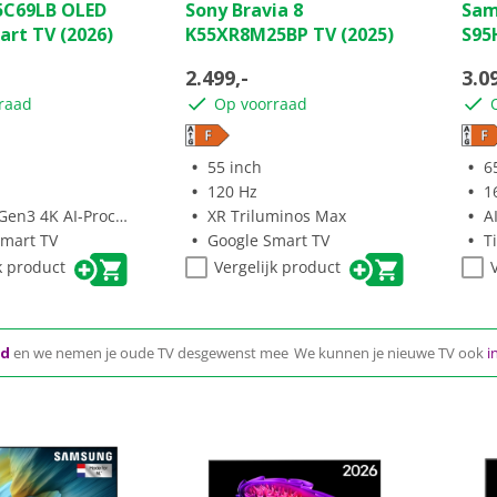
5C69LB OLED
Sony Bravia 8
Sam
van
van
art TV (2026)
K55XR8M25BP TV (2025)
S95
de
de
5
5
2.499,-
3.0
sterren.
ster
raad
Op voorraad
78
beoordelingen
55 inch
6
120 Hz
1
n3 4K AI-Processor
XR Triluminos Max
A
mart TV
Google Smart TV
T
k product
Vergelijk product
gd
en we nemen je oude TV desgewenst mee
We kunnen je nieuwe TV ook
i