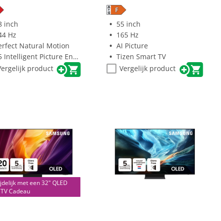
8 inch
55 inch
44 Hz
165 Hz
erfect Natural Motion
AI Picture
 Intelligent Picture Engine met AI
Tizen Smart TV
Vergelijk product
Vergelijk product
ijdelijk met een 32" QLED
 TV Cadeau
(0)
(0)
0.0