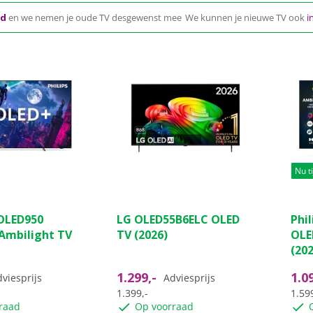
gd
en we nemen je oude TV desgewenst mee
We kunnen je nieuwe TV ook
i
Nu ti
(20)
(0)
0.0
4.4
5OLED950
LG OLED55B6ELC OLED
Phi
van
van
Ambilight TV
TV (2026)
OLE
de
de
(202
5
5
sterren.
ster
1.299,-
1.0
viesprijs
Adviesprijs
66
1.399,-
1.599
ngen
beo
raad
Op voorraad