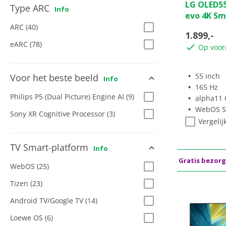
LG OLED5
van
Type ARC
Info
evo 4K Sm
de
ARC
(40)
5
1.899,-
sterren.
eARC
(78)
Op voor
55 inch
Voor het beste beeld
Info
165 Hz
Philips P5 (Dual Picture) Engine AI
(9)
alpha11 Ge
WebOS S
Sony XR Cognitive Processor
(3)
Vergelij
TV Smart-platform
Info
Gratis bezor
WebOS
(25)
Tizen
(23)
Android TV/Google TV
(14)
Loewe OS
(6)