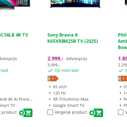
(109)
(79)
4.8
4.7
C56LB 4K TV
Sony Bravia 8
Phi
van
van
K65XR8M25B TV (2025)
Amb
de
de
Bow
5
5
sterren.
ster
2.999,-
1.8
viesprijs
Adviesprijs
79
38
3.099,-
2.299
ngen
beoordelingen
beo
raad
Op voorraad
65 inch
5
120 Hz
1
8 4K AI Processor
XR Triluminos Max
P
mart TV
Google Smart TV
P5
k product
Vergelijk product