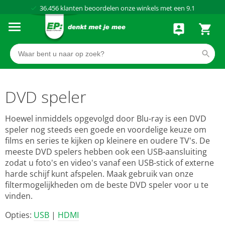
36.456
klanten beoordelen onze winkels met een
9.1
Al meer dan
50 jaar
dé elektronicaspecialist
75 winkels
door heel Nederland
Achteraf betalen via Klarna
DVD speler
Hoewel inmiddels opgevolgd door Blu-ray is een DVD
speler nog steeds een goede en voordelige keuze om
films en series te kijken op kleinere en oudere TV's. De
meeste DVD spelers hebben ook een USB-aansluiting
zodat u foto's en video's vanaf een USB-stick of externe
harde schijf kunt afspelen. Maak gebruik van onze
filtermogelijkheden om de beste DVD speler voor u te
vinden.
Opties:
USB
|
HDMI