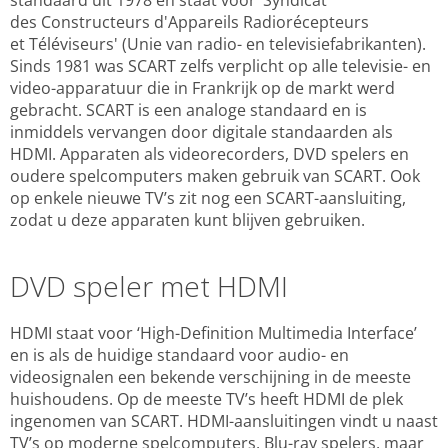
standaard uit 1978 en staat voor ‘Syndicat
des Constructeurs d'Appareils Radiorécepteurs
et Téléviseurs' (Unie van radio- en televisiefabrikanten).
Sinds 1981 was SCART zelfs verplicht op alle televisie- en
video-apparatuur die in Frankrijk op de markt werd
gebracht. SCART is een analoge standaard en is
inmiddels vervangen door digitale standaarden als
HDMI. Apparaten als videorecorders, DVD spelers en
oudere spelcomputers maken gebruik van SCART. Ook
op enkele nieuwe TV’s zit nog een SCART-aansluiting,
zodat u deze apparaten kunt blijven gebruiken.
DVD speler met HDMI
HDMI staat voor ‘High-Definition Multimedia Interface’
en is als de huidige standaard voor audio- en
videosignalen een bekende verschijning in de meeste
huishoudens. Op de meeste TV’s heeft HDMI de plek
ingenomen van SCART. HDMI-aansluitingen vindt u naast
TV’s op moderne spelcomputers, Blu-ray spelers, maar