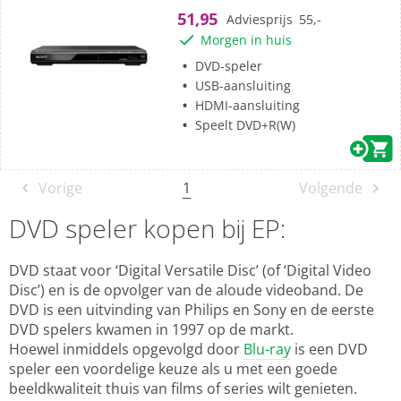
de
51,95
Adviesprijs
55,-
5
Morgen in huis
sterren.
53
DVD-speler
beoordelingen
USB-aansluiting
HDMI-aansluiting
Speelt DVD+R(W)
1
Vorige
Volgende
DVD speler kopen bij EP:
DVD staat voor ‘Digital Versatile Disc’ (of ‘Digital Video
Disc’) en is de opvolger van de aloude videoband. De
DVD is een uitvinding van Philips en Sony en de eerste
DVD spelers kwamen in 1997 op de markt.
Hoewel inmiddels opgevolgd door
Blu-ray
is een DVD
speler een voordelige keuze als u met een goede
beeldkwaliteit thuis van films of series wilt genieten.