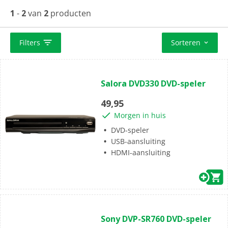
1
-
2
van
2
producten
Filters
Sorteren
(0)
0.0
Salora DVD330 DVD-speler
van
de
49,95
5
Morgen in huis
sterren.
DVD-speler
USB-aansluiting
HDMI-aansluiting
(53)
4.4
Sony DVP-SR760 DVD-speler
van