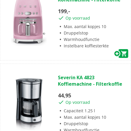
de
5
199,-
sterren.
Op voorraad
Max. aantal kopjes 10
Druppelstop
Warmhoudfunctie
Instelbare koffiesterkte
(0)
0.0
Severin KA 4823
van
Koffiemachine - Filterkoffie
de
5
44,95
sterren.
Op voorraad
Capaciteit 1.25 l
Max. aantal kopjes 10
Druppelstop
Warmhoudfunctie