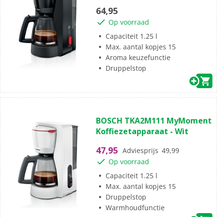
5
64,95
sterren.
Op voorraad
5
beoordelingen
Capaciteit 1.25 l
Max. aantal kopjes 15
Aroma keuzefunctie
Druppelstop
(1)
4.0
BOSCH TKA2M111 MyMoment
van
Koffiezetapparaat - Wit
de
5
47,95
Adviesprijs
49,99
sterren.
Op voorraad
1
beoordeling
Capaciteit 1.25 l
Max. aantal kopjes 15
Druppelstop
Warmhoudfunctie