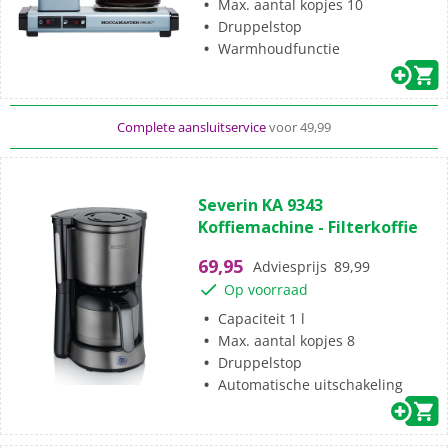
Max. aantal kopjes 10
Druppelstop
Standaard
gratis
thuisbezorgd vanaf 49,-
Warmhoudfunctie
Al meer dan
50 jaar
dé elektronicaspecialist
Complete aansluitservice
voor 49,99
(0)
0.0
Severin KA 9343
van
Koffiemachine - Filterkoffie
de
5
69,95
Adviesprijs
89,99
sterren.
Op voorraad
Capaciteit 1 l
Max. aantal kopjes 8
Druppelstop
Automatische uitschakeling