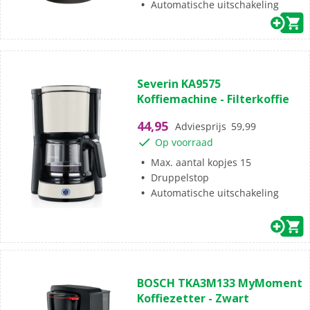
Automatische uitschakeling
(0)
0.0
Severin KA9575
van
Koffiemachine - Filterkoffie
de
5
44,95
Adviesprijs
59,99
sterren.
Op voorraad
Max. aantal kopjes 15
Druppelstop
Automatische uitschakeling
(5)
4.2
BOSCH TKA3M133 MyMoment
van
Koffiezetter - Zwart
de