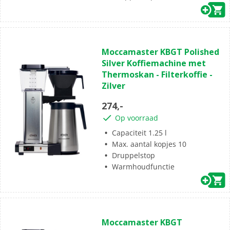
(0)
0.0
Moccamaster KBGT Polished
van
Silver Koffiemachine met
de
Thermoskan - Filterkoffie -
5
Zilver
sterren.
274,-
Op voorraad
Capaciteit 1.25 l
Max. aantal kopjes 10
Druppelstop
Warmhoudfunctie
(0)
0.0
Moccamaster KBGT
van