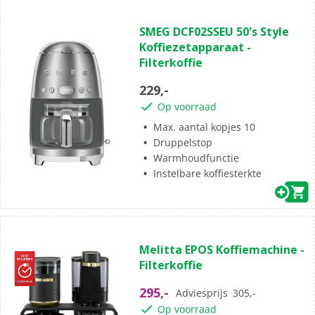
(0)
0.0
SMEG DCF02SSEU 50's Style
van
Koffiezetapparaat -
de
Filterkoffie
5
sterren.
229,-
Op voorraad
Max. aantal kopjes 10
Druppelstop
Warmhoudfunctie
Instelbare koffiesterkte
(1)
5.0
Melitta EPOS Koffiemachine -
van
Filterkoffie
de
5
295,-
Adviesprijs
305,-
sterren.
Op voorraad
1