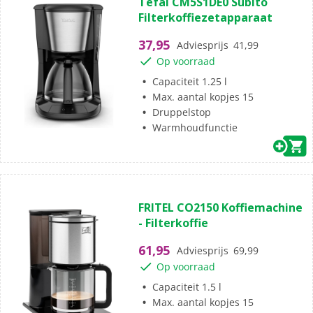
Tefal CM5S1DE0 Subito
van
Filterkoffiezetapparaat
de
5
37,95
Adviesprijs
41,99
sterren.
Op voorraad
Capaciteit 1.25 l
Max. aantal kopjes 15
Druppelstop
Warmhoudfunctie
(0)
0.0
FRITEL CO2150 Koffiemachine
van
- Filterkoffie
de
5
61,95
Adviesprijs
69,99
sterren.
Op voorraad
Capaciteit 1.5 l
Max. aantal kopjes 15