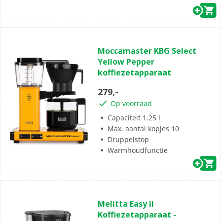
(1)
5.0
Moccamaster KBG Select
van
Yellow Pepper
de
koffiezetapparaat
5
sterren.
279,-
1
Op voorraad
beoordeling
Capaciteit 1.25 l
Max. aantal kopjes 10
Druppelstop
Warmhoudfunctie
(0)
0.0
Melitta Easy II
van
Koffiezetapparaat -
de