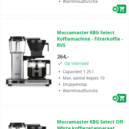
Warmhoudfunctie
(1)
5.0
Moccamaster KBG Select
van
Koffiemachine - Filterkoffie -
de
RVS
5
sterren.
264,-
1
Op voorraad
beoordeling
Capaciteit 1.25 l
Max. aantal kopjes 10
Druppelstop
Warmhoudfunctie
(0)
0.0
Moccamaster KBG Select Off-
van
White koffiezetapparaat