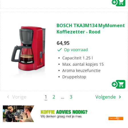
(3)
4.3
BOSCH TKA3M134 MyMoment
van
Koffiezetter - Rood
de
5
64,95
sterren.
Op voorraad
3
beoordelingen
Capaciteit 1.25 l
Max. aantal kopjes 15
Aroma keuzefunctie
Druppelstop
1
Vorige
2
...
3
Volgende