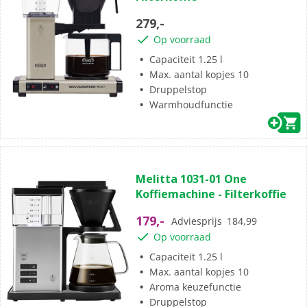
sterren.
279,-
Op voorraad
Capaciteit 1.25 l
Max. aantal kopjes 10
Druppelstop
Warmhoudfunctie
(59)
4.6
Melitta 1031-01 One
van
Koffiemachine - Filterkoffie
de
5
179,-
Adviesprijs
184,99
sterren.
Op voorraad
59
beoordelingen
Capaciteit 1.25 l
Max. aantal kopjes 10
Aroma keuzefunctie
Druppelstop