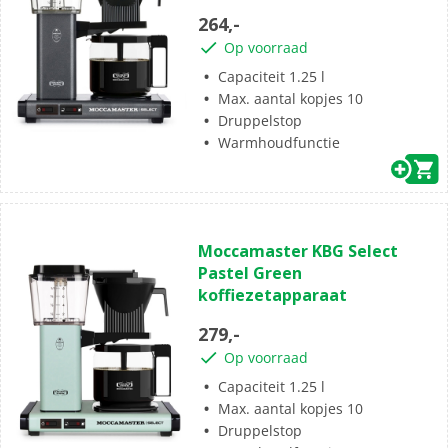
sterren.
264,-
2
Op voorraad
beoordelingen
Capaciteit 1.25 l
Max. aantal kopjes 10
Druppelstop
Warmhoudfunctie
(1)
5.0
Moccamaster KBG Select
van
Pastel Green
de
koffiezetapparaat
5
sterren.
279,-
1
Op voorraad
beoordeling
Capaciteit 1.25 l
Max. aantal kopjes 10
Druppelstop