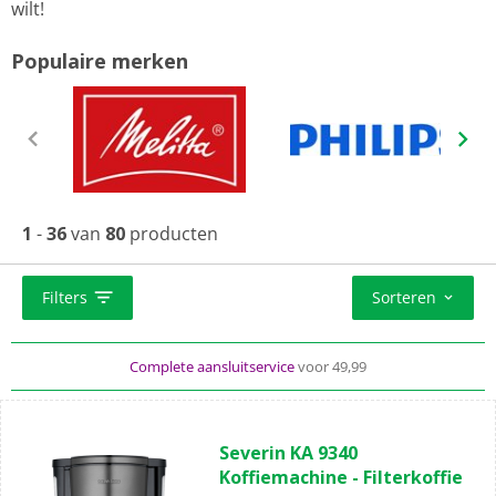
wilt!
Populaire merken
1
-
36
van
80
producten
Standaard
gratis
thuisbezorgd vanaf 49,-
Filters
Sorteren
Al meer dan
50 jaar
dé elektronicaspecialist
Complete aansluitservice
voor 49,99
(0)
0.0
Severin KA 9340
van
Koffiemachine - Filterkoffie
de