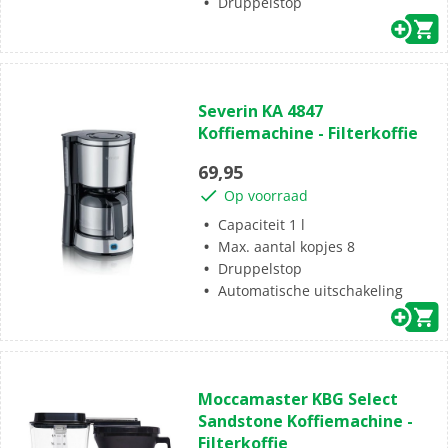
Druppelstop
(1)
1.0
Severin KA 4847
van
Koffiemachine - Filterkoffie
de
5
69,95
sterren.
Op voorraad
1
beoordeling
Capaciteit 1 l
Max. aantal kopjes 8
Druppelstop
Automatische uitschakeling
(0)
0.0
Moccamaster KBG Select
van
Sandstone Koffiemachine -
de
Filterkoffie
5