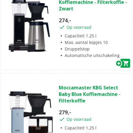
Koffiemachine - Filterkoffie -
de
Zwart
5
sterren.
274,-
Op voorraad
Capaciteit 1.25 l
Max. aantal kopjes 10
Druppelstop
Automatische uitschakeling
(0)
0.0
Moccamaster KBG Select
van
Baby Blue Koffiemachine -
de
Filterkoffie
5
sterren.
279,-
Op voorraad
Capaciteit 1.25 l