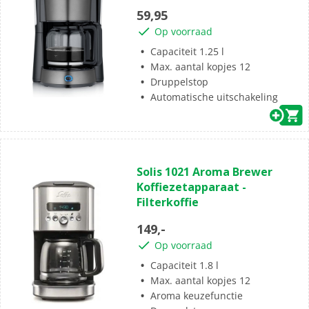
5
59,95
sterren.
Op voorraad
Capaciteit 1.25 l
Max. aantal kopjes 12
Druppelstop
Automatische uitschakeling
(1)
3.0
Solis 1021 Aroma Brewer
van
Koffiezetapparaat -
de
Filterkoffie
5
sterren.
149,-
1
Op voorraad
beoordeling
Capaciteit 1.8 l
Max. aantal kopjes 12
Aroma keuzefunctie