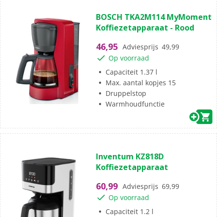
(1)
5.0
BOSCH TKA2M114 MyMoment
van
Koffiezetapparaat - Rood
de
5
46,95
Adviesprijs
49,99
sterren.
Op voorraad
1
beoordeling
Capaciteit 1.37 l
Max. aantal kopjes 15
Druppelstop
Warmhoudfunctie
(2)
3.0
Inventum KZ818D
van
Koffiezetapparaat
de
5
60,99
Adviesprijs
69,99
sterren.
Op voorraad
2
beoordelingen
Capaciteit 1.2 l