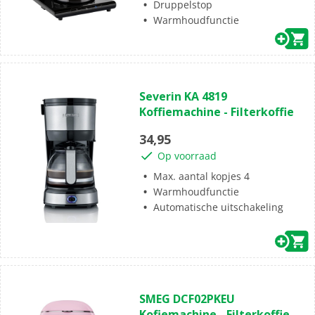
Druppelstop
Warmhoudfunctie
(0)
0.0
Severin KA 4819
van
Koffiemachine - Filterkoffie
de
5
34,95
sterren.
Op voorraad
Max. aantal kopjes 4
Warmhoudfunctie
Automatische uitschakeling
(0)
0.0
SMEG ​DCF02PKEU
van
Kofiemachine - Filterkoffie