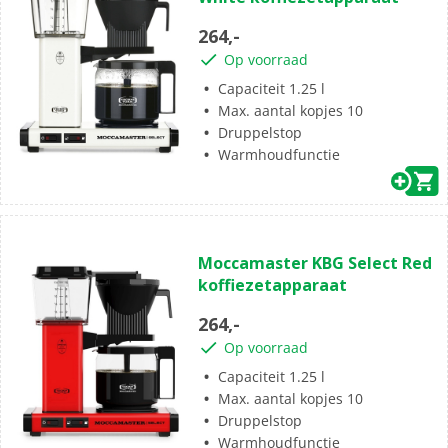
de
5
264,-
sterren.
Op voorraad
Capaciteit 1.25 l
Max. aantal kopjes 10
Druppelstop
Warmhoudfunctie
(1)
1.0
Moccamaster KBG Select Red
van
koffiezetapparaat
de
5
264,-
sterren.
Op voorraad
1
beoordeling
Capaciteit 1.25 l
Max. aantal kopjes 10
Druppelstop
Warmhoudfunctie