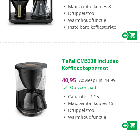
beoordeling
Max. aantal kopjes 8
Druppelstop
Warmhoudfunctie
Instelbare koffiesterkte
(0)
0.0
Tefal CM5338 Includeo
van
Koffiezetapparaat
de
5
40,95
Adviesprijs
44,99
sterren.
Op voorraad
Capaciteit 1.25 l
Max. aantal kopjes 15
Druppelstop
Warmhoudfunctie