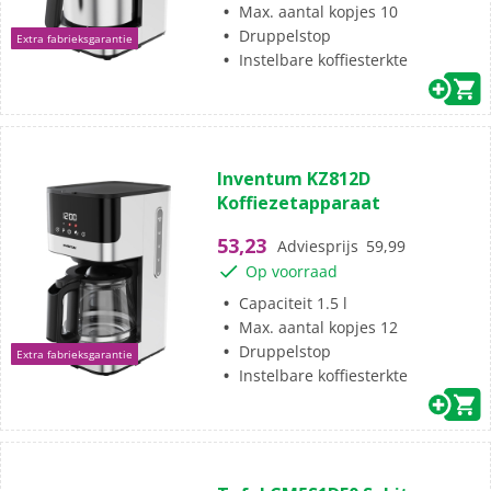
Max. aantal kopjes 10
Druppelstop
Extra fabrieksgarantie
Instelbare koffiesterkte
(3)
4.7
Inventum KZ812D
van
Koffiezetapparaat
de
5
53,23
Adviesprijs
59,99
sterren.
Op voorraad
3
beoordelingen
Capaciteit 1.5 l
Max. aantal kopjes 12
Druppelstop
Extra fabrieksgarantie
Instelbare koffiesterkte
(0)
0.0