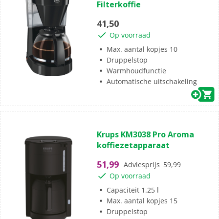
Filterkoffie
5
sterren.
41,50
Op voorraad
Max. aantal kopjes 10
Druppelstop
Warmhoudfunctie
Automatische uitschakeling
(1)
5.0
Krups KM3038 Pro Aroma
van
koffiezetapparaat
de
5
51,99
Adviesprijs
59,99
sterren.
Op voorraad
1
beoordeling
Capaciteit 1.25 l
Max. aantal kopjes 15
Druppelstop