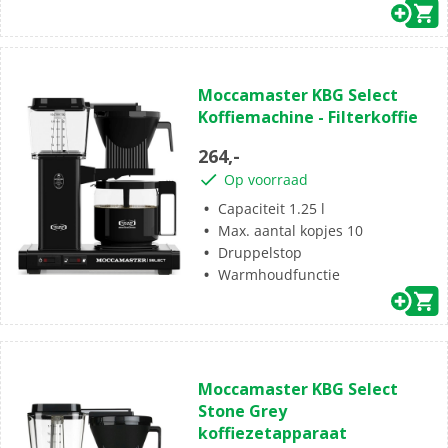
(2)
5.0
Moccamaster KBG Select
van
Koffiemachine - Filterkoffie
de
5
264,-
sterren.
Op voorraad
2
beoordelingen
Capaciteit 1.25 l
Max. aantal kopjes 10
Druppelstop
Warmhoudfunctie
(2)
4.5
Moccamaster KBG Select
van
Stone Grey
de
koffiezetapparaat
5