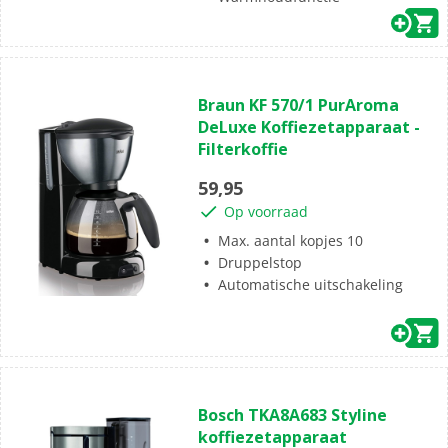
(0)
0.0
Braun KF 570/1 PurAroma
van
DeLuxe Koffiezetapparaat -
de
Filterkoffie
5
sterren.
59,95
Op voorraad
Max. aantal kopjes 10
Druppelstop
Automatische uitschakeling
(24)
4.3
Bosch TKA8A683 Styline
van
koffiezetapparaat
de