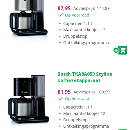
5
87,95
Adviesprijs
144,99
sterren.
Op voorraad
24
beoordelingen
Capaciteit 1.1 l
Max. aantal kopjes 12
Druppelstop
Ontkalkingsprogramma
(6)
3.0
Bosch TKA8A053 Styline
van
koffiezetapparaat
de
5
81,95
Adviesprijs
109,99
sterren.
Op voorraad
6
beoordelingen
Capaciteit 1.1 l
Max. aantal kopjes 12
Druppelstop
Ontkalkingsprogramma