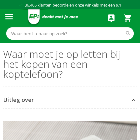
Al meer dan
50 jaar
dé elektronicaspecialist
75 winkels
door heel Nederland
Achteraf betalen via Klarna
Waar moet je op letten bij
het kopen van een
koptelefoon?
Uitleg over
On-ear en over ear
Draadloze koptelefoons
Noise cancelling
Radiofrequentie koptelefoons