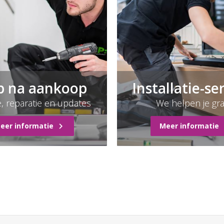
p na aankoop
Installatie-se
e, reparatie en updates
We helpen je gr
eer informatie
Meer informatie