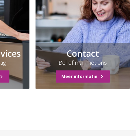
rvices
Contact
aag
Bel of mail met ons
Meer informatie