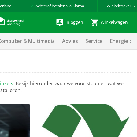
erland
Achteraf betalen via Klarna
Winkelzoeker
Inloggen
Winkelwagen
Computer & Multimedia
Advies
Service
Energie be
inkels
. Bekijk hieronder waar we voor staan en wat we
stalleren.