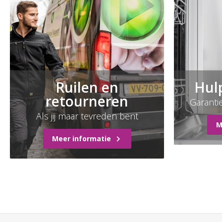
Ruilen en
Hul
retourneren
Garanti
Als jij maar tevreden bent
M
Meer informatie