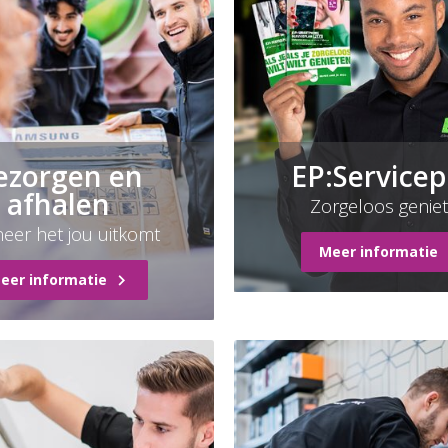
ezorgen en
EP:Servicep
afhalen
Zorgeloos genie
eer het jou uitkomt
Meer informatie
eer informatie