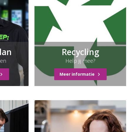
lan
Recycling
ten
Help jij mee?
Meer informatie