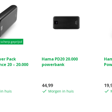
a scherp geprijsd
(0)
(0)
0.0
0.0
er Pack
Hama PD20 20.000
Ham
van
van
ce 20 – 20.000
powerbank
Pow
de
de
5
5
sterren.
ster
44,99
19,
in huis
Morgen in huis