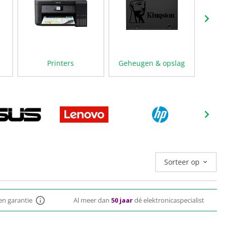
Printers
Geheugen & opslag
Ran
Sorteer op
ten garantie
Al meer dan
50 jaar
dé elektronicaspecialist