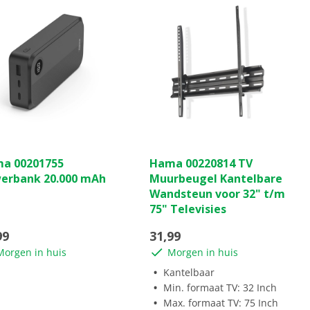
(0)
(0)
0.0
a 00201755
Hama 00220814 TV
van
erbank 20.000 mAh
Muurbeugel Kantelbare
de
Wandsteun voor 32" t/m
5
75" Televisies
ren.
sterren.
99
31,99
Morgen in huis
Morgen in huis
Kantelbaar
Min. formaat TV: 32 Inch
Max. formaat TV: 75 Inch