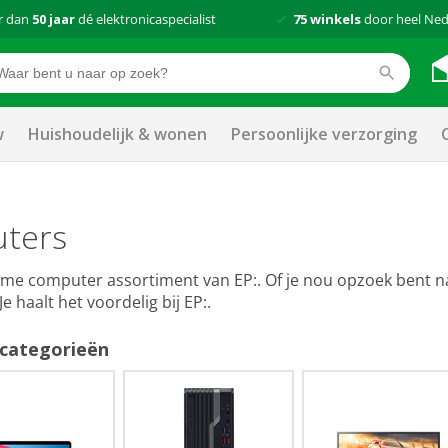
r dan
50 jaar
dé elektronicaspecialist
75 winkels
door heel Ned
w
Huishoudelijk & wonen
Persoonlijke verzorging
ters
uime computer assortiment van EP:. Of je nou opzoek bent n
Je haalt het voordelig bij EP:.
categorieën