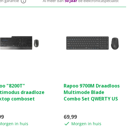
ten garantie
Al meer dan
50 jaar
dé elektronicaspecialist
(0)
(0)
0.0
oo "8200T"
Rapoo ​9700M Draadloos
van
timodus draadloze
Multimode Blade
de
ktop comboset
Combo Set QWERTY US
5
ren.
sterren.
99
69,99
Morgen in huis
Morgen in huis