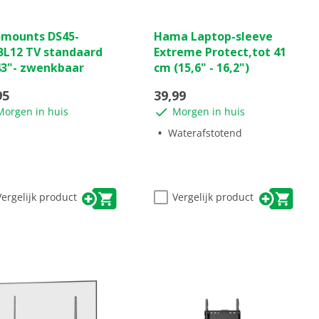
(0)
(0)
0.0
mounts DS45-
Hama Laptop-sleeve
van
BL12 TV standaard
Extreme Protect,tot 41
de
43"- zwenkbaar
cm (15,6" - 16,2")
5
ren.
sterren.
95
39,99
Morgen in huis
Morgen in huis
Waterafstotend
Vergelijk product
Vergelijk product