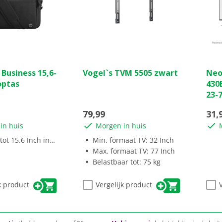
(0)
(0)
0.0
0.0
Business 15,6-
Vogel`s TVM 5505 zwart
Neo
van
van
optas
430
de
de
23-
5
5
sterren.
ster
79,99
31,
in huis
Morgen in huis
ot 15.6 Inch inch
Min. formaat TV: 32 Inch
Max. formaat TV: 77 Inch
Belastbaar tot: 75 kg
k product
Vergelijk product