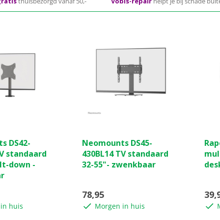
ratis
thuisbezorgd vanaf 50,-
Vobis-repair
helpt je bij schade bui
(0)
(0)
0.0
0.0
s DS42-
Neomounts DS45-
Rap
van
van
V standaard
430BL14 TV standaard
mul
de
de
lt-down -
32-55"- zwenkbaar
des
5
5
r
sterren.
ster
78,95
39,
in huis
Morgen in huis