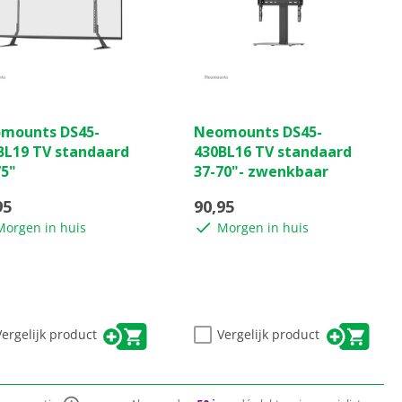
(0)
(0)
0.0
mounts DS45-
Neomounts DS45-
van
BL19 TV standaard
430BL16 TV standaard
de
75"
37-70"- zwenkbaar
5
ren.
sterren.
95
90,95
Morgen in huis
Morgen in huis
Vergelijk product
Vergelijk product