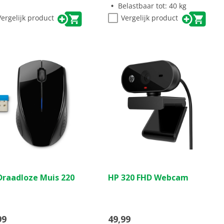
Belastbaar tot: 40 kg
Vergelijk product
Vergelijk product
(0)
(0)
0.0
Draadloze Muis 220
HP 320 FHD Webcam
van
de
5
ren.
sterren.
99
49,99