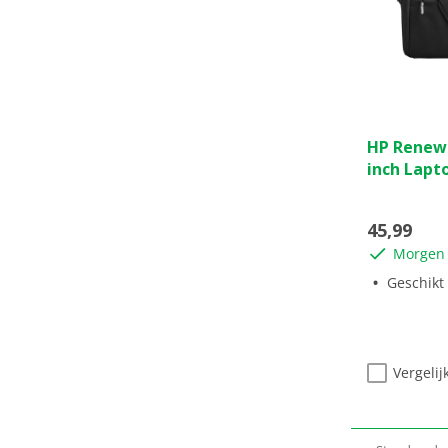
0.0
HP Renew 
van
inch Lapt
de
5
sterren.
45,99
Morgen 
Geschikt t
Vergelij