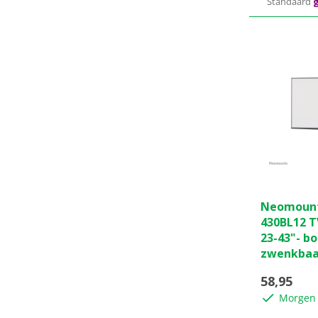
Standaard
g
0.0
Neomount
van
430BL12 T
de
23-43"- bo
5
zwenkbaa
sterren.
58,95
Morgen 