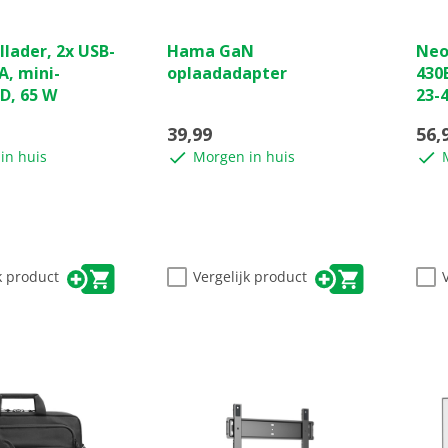
(0)
(0)
0.0
0.0
lader, 2x USB-
Hama GaN
Neo
van
van
A, mini-
oplaadadapter
430
de
de
PD, 65 W
23-
5
5
sterren.
ster
39,99
56,
in huis
Morgen in huis
k product
Vergelijk product