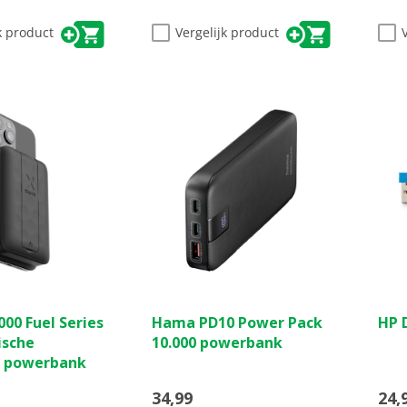
k product
Vergelijk product
(0)
(0)
0.0
0.0
000 Fuel Series
Hama PD10 Power Pack
HP 
van
van
ische
10.000 powerbank
de
de
e powerbank
5
5
sterren.
ster
34,99
24,