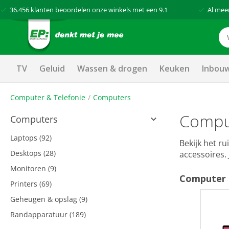
36.456
klanten beoordelen onze winkels met een
9.1
Al mee
TV
Geluid
Wassen & drogen
Keuken
Inbou
Computer & Telefonie
Computers
Compu
Computers
Laptops
(92)
Bekijk het r
Desktops
(28)
accessoires. 
Monitoren
(9)
Computer 
Printers
(69)
Geheugen & opslag
(9)
Randapparatuur
(189)