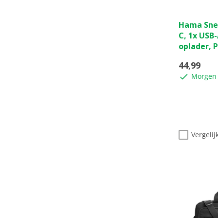
0.0
Hama Snel
van
C, 1x USB-
de
oplader, 
5
sterren.
44,99
Morgen 
Vergelij