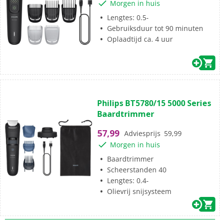
Morgen in huis
99
beoordelingen
Lengtes: 0.5-
Gebruiksduur tot 90 minuten
Oplaadtijd ca. 4 uur
(33)
4.4
Philips BT5780/15 5000 Series
van
Baardtrimmer
de
5
57,99
Adviesprijs
59,99
sterren.
Morgen in huis
33
beoordelingen
Baardtrimmer
Scheerstanden 40
Lengtes: 0.4-
Standaard
gratis
thuisbezorgd vanaf 50,-
Olievrij snijsysteem
Al meer dan
50 jaar
dé elektronicaspecialist