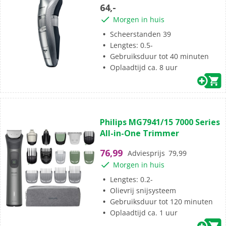
5
64,-
sterren.
Morgen in huis
Scheerstanden 39
Lengtes: 0.5-
Gebruiksduur tot 40 minuten
Oplaadtijd ca. 8 uur
(302)
4.4
Philips MG7941/15 7000 Series
van
All-in-One Trimmer
de
5
76,99
Adviesprijs
79,99
sterren.
Morgen in huis
302
beoordelingen
Lengtes: 0.2-
Olievrij snijsysteem
Gebruiksduur tot 120 minuten
Oplaadtijd ca. 1 uur