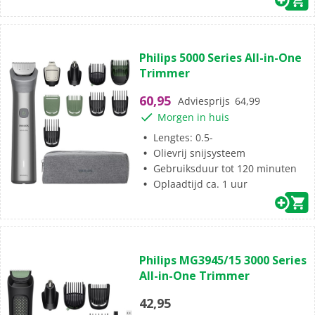
(176)
4.4
Philips 5000 Series All-in-One
van
Trimmer
de
5
60,95
Adviesprijs
64,99
sterren.
Morgen in huis
176
beoordelingen
Lengtes: 0.5-
Olievrij snijsysteem
Gebruiksduur tot 120 minuten
Oplaadtijd ca. 1 uur
(99)
4.1
Philips MG3945/15 3000 Series
van
All-in-One Trimmer
de
5
42,95
sterren.