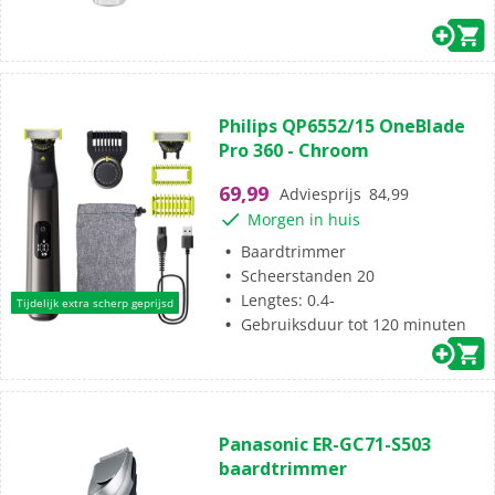
(350)
4.4
Philips QP6552/15 OneBlade
van
Pro 360 - Chroom
de
5
69,99
Adviesprijs
84,99
sterren.
Morgen in huis
350
beoordelingen
Baardtrimmer
Scheerstanden 20
Lengtes: 0.4-
Tijdelijk extra scherp geprijsd
Gebruiksduur tot 120 minuten
(0)
0.0
Panasonic ER-GC71-S503
van
baardtrimmer
de