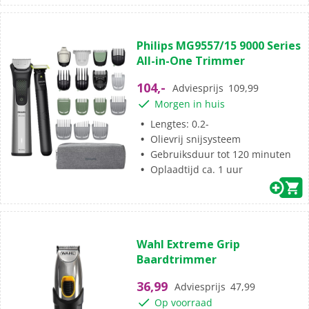
(94)
4.5
Philips MG9557/15 9000 Series
van
All-in-One Trimmer
de
5
104,-
Adviesprijs
109,99
sterren.
Morgen in huis
94
beoordelingen
Lengtes: 0.2-
Olievrij snijsysteem
Gebruiksduur tot 120 minuten
Oplaadtijd ca. 1 uur
(0)
0.0
Wahl Extreme Grip
van
Baardtrimmer
de
5
36,99
Adviesprijs
47,99
sterren.
Op voorraad