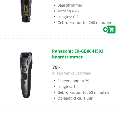
Baardtrimmer
Messen RVS
Lengtes: 0.5-
Gebruiksduur tot 240 minuten
(0)
0.0
Panasonic ER-GB80-H503
van
baardtrimmer
de
5
79,-
sterren.
Alleen winkelvoorraad
Scheerstanden 39
Lengtes: 1-
Gebruiksduur tot 50 minuten
Oplaadtijd ca. 1 uur