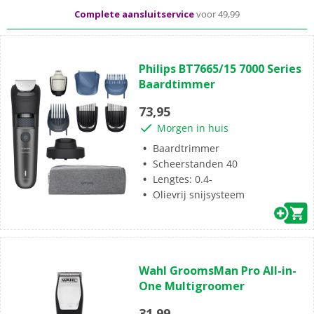
Complete aansluitservice
voor 49,99
(33)
4.4
Philips BT7665/15 7000 Series
van
Baardtimmer
de
5
73,95
sterren.
Morgen in huis
33
beoordelingen
Baardtrimmer
Scheerstanden 40
Lengtes: 0.4-
Olievrij snijsysteem
(0)
0.0
Wahl GroomsMan Pro All-in-
van
One Multigroomer
de
5
31,99