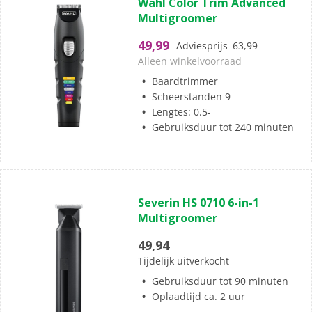
Wahl Color Trim Advanced
van
Multigroomer
de
5
49,99
Adviesprijs
63,99
sterren.
Alleen winkelvoorraad
Baardtrimmer
Scheerstanden 9
Lengtes: 0.5-
Gebruiksduur tot 240 minuten
(0)
0.0
Severin HS 0710 6-in-1
van
Multigroomer
de
5
49,94
sterren.
Tijdelijk uitverkocht
Gebruiksduur tot 90 minuten
Oplaadtijd ca. 2 uur