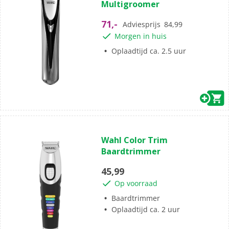
Multigroomer
de
5
71,-
Adviesprijs
84,99
sterren.
Morgen in huis
Oplaadtijd ca. 2.5 uur
(0)
0.0
Wahl Color Trim
van
Baardtrimmer
de
5
45,99
sterren.
Op voorraad
Baardtrimmer
Oplaadtijd ca. 2 uur