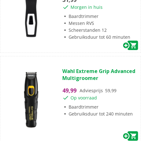
sterren.
Morgen in huis
Baardtrimmer
Messen RVS
Scheerstanden 12
Gebruiksduur tot 60 minuten
(0)
0.0
Wahl Extreme Grip Advanced
van
Multigroomer
de
5
49,99
Adviesprijs
59,99
sterren.
Op voorraad
Baardtrimmer
Gebruiksduur tot 240 minuten