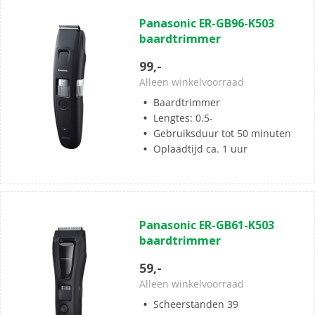
(3)
4.7
Panasonic ER-GB96-K503
van
baardtrimmer
de
5
99,-
sterren.
Alleen winkelvoorraad
3
Baardtrimmer
beoordelingen
Lengtes: 0.5-
Gebruiksduur tot 50 minuten
Oplaadtijd ca. 1 uur
(0)
0.0
Panasonic ER-GB61-K503
van
baardtrimmer
de
5
59,-
sterren.
Alleen winkelvoorraad
Scheerstanden 39