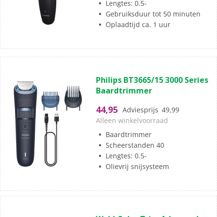
Lengtes: 0.5-
Gebruiksduur tot 50 minuten
Oplaadtijd ca. 1 uur
(140)
4.4
Philips BT3665/15 3000 Series
van
Baardtrimmer
de
5
44,95
Adviesprijs
49,99
sterren.
Alleen winkelvoorraad
140
Baardtrimmer
beoordelingen
Scheerstanden 40
Lengtes: 0.5-
Olievrij snijsysteem
(0)
0.0