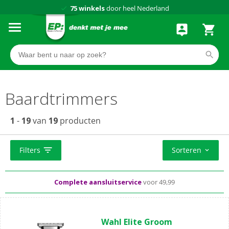
75 winkels
door heel Nederland
Achteraf betalen via Klarna
Baardtrimmers
1
-
19
van
19
producten
Standaard
gratis
thuisbezorgd vanaf 50,-
Filters
Sorteren
Al meer dan
50 jaar
dé elektronicaspecialist
Complete aansluitservice
voor 49,99
(0)
0.0
Wahl Elite Groom
van