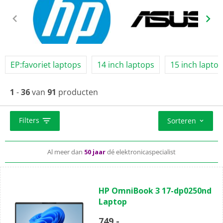
EP:favoriet laptops
14 inch laptops
15 inch lapto
Je laptop wordt
gratis bezorgd
1
-
36
van
91
producten
Vobis-repair
helpt je bij schade buiten garantie
Filters
Sorteren
Al meer dan
50 jaar
dé elektronicaspecialist
(0)
0.0
HP OmniBook 3 17-dp0250nd
van
Laptop
de
5
749,-