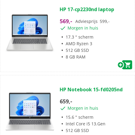
(0)
0.0
HP 17-cp2230nd laptop
van
de
569,-
Adviesprijs
599,-
5
Morgen in huis
sterren.
17.3 " scherm
AMD Ryzen 3
512 GB SSD
8 GB RAM
(0)
0.0
HP Notebook 15-fd0205nd
van
de
659,-
5
Morgen in huis
sterren.
15.6 " scherm
Intel Core i5 13.Gen
512 GB SSD