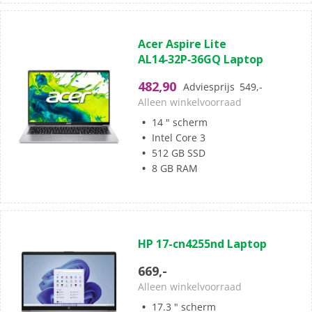
(0)
0.0
Acer Aspire Lite
van
AL14‑32P‑36GQ Laptop
de
5
482,90
Adviesprijs
549,-
sterren.
Alleen winkelvoorraad
14 " scherm
Intel Core 3
512 GB SSD
8 GB RAM
(0)
0.0
HP 17-cn4255nd Laptop
van
de
669,-
5
Alleen winkelvoorraad
sterren.
17.3 " scherm