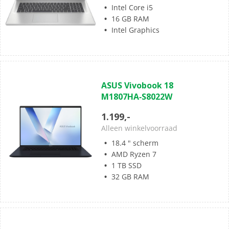
Intel Core i5
16 GB RAM
Intel Graphics
(7)
4.4
ASUS Vivobook 18
van
M1807HA‑S8022W
de
5
1.199,-
sterren.
Alleen winkelvoorraad
7
18.4 " scherm
beoordelingen
AMD Ryzen 7
1 TB SSD
32 GB RAM
(0)
0.0