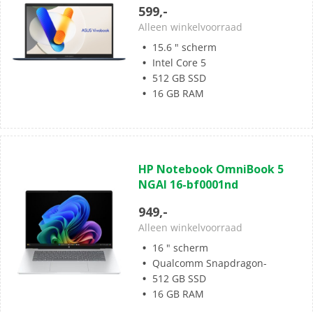
5
599,-
sterren.
Alleen winkelvoorraad
1
15.6 " scherm
beoordeling
Intel Core 5
512 GB SSD
16 GB RAM
(0)
0.0
HP Notebook OmniBook 5
van
NGAI 16-bf0001nd
de
5
949,-
sterren.
Alleen winkelvoorraad
16 " scherm
Qualcomm Snapdragon-
512 GB SSD
16 GB RAM