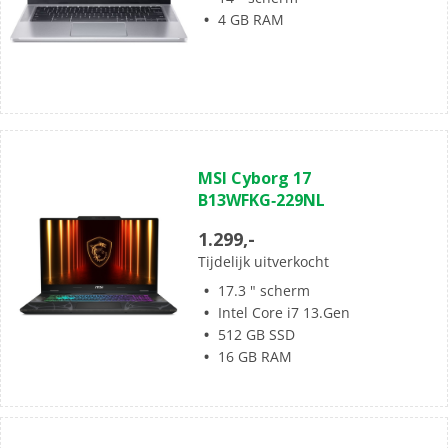
4 GB RAM
(0)
0.0
MSI Cyborg 17
van
B13WFKG‑229NL
de
5
1.299,-
sterren.
Tijdelijk uitverkocht
17.3 " scherm
Intel Core i7 13.Gen
512 GB SSD
16 GB RAM
(0)
0.0