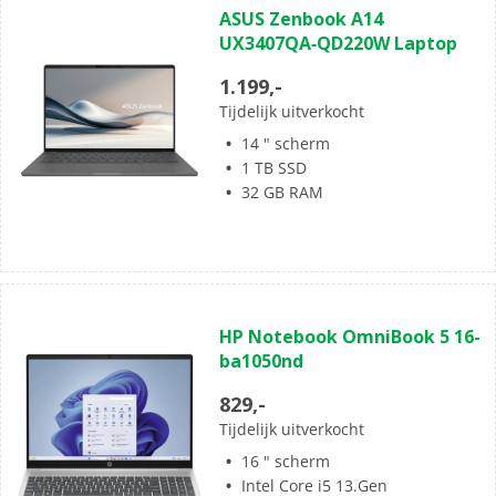
ASUS Zenbook A14
van
UX3407QA‑QD220W Laptop
de
5
1.199,-
sterren.
Tijdelijk uitverkocht
14 " scherm
1 TB SSD
32 GB RAM
(0)
0.0
HP Notebook OmniBook 5 16-
van
ba1050nd
de
5
829,-
sterren.
Tijdelijk uitverkocht
16 " scherm
Intel Core i5 13.Gen