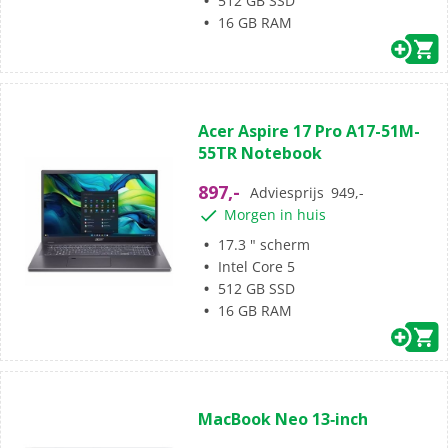
512 GB SSD
16 GB RAM
(0)
0.0
Acer Aspire 17 Pro A17-51M-
van
55TR Notebook
de
5
897,-
Adviesprijs
949,-
sterren.
Morgen in huis
17.3 " scherm
Intel Core 5
512 GB SSD
16 GB RAM
(1)
5.0
MacBook Neo 13‑inch
van
de