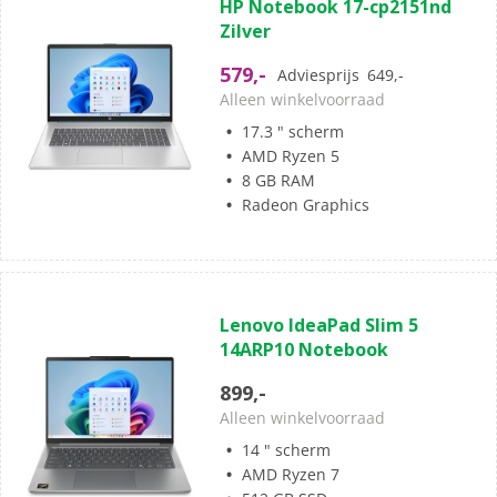
HP Notebook 17-cp2151nd
van
Zilver
de
5
579,-
Adviesprijs
649,-
sterren.
Alleen winkelvoorraad
17.3 " scherm
AMD Ryzen 5
8 GB RAM
Radeon Graphics
(0)
0.0
Lenovo IdeaPad Slim 5
van
14ARP10 Notebook
de
5
899,-
sterren.
Alleen winkelvoorraad
14 " scherm
AMD Ryzen 7