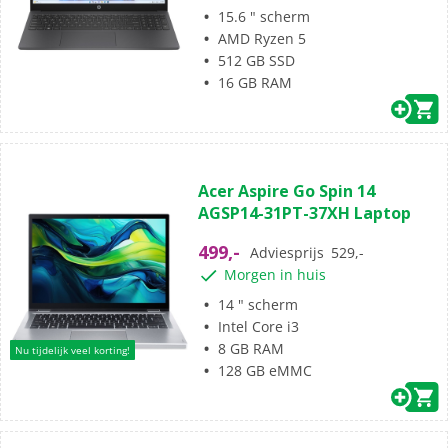
15.6 " scherm
AMD Ryzen 5
512 GB SSD
16 GB RAM
(0)
0.0
Acer Aspire Go Spin 14
van
AGSP14-31PT-37XH Laptop
de
5
499,-
Adviesprijs
529,-
sterren.
Morgen in huis
14 " scherm
Intel Core i3
8 GB RAM
Nu tijdelijk veel korting!
128 GB eMMC