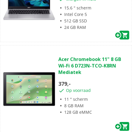
15.6 " scherm
Intel Core 5
512 GB SSD
24 GB RAM
(0)
0.0
Acer Chromebook 11" 8 GB
van
Wi-Fi 6 D723N-TCO-K8RN
de
Mediatek
5
sterren.
379,-
Op voorraad
11 " scherm
8 GB RAM
128 GB eMMC