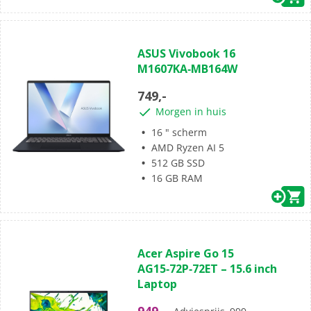
(0)
0.0
ASUS Vivobook 16
van
M1607KA‑MB164W
de
5
749,-
sterren.
Morgen in huis
16 " scherm
AMD Ryzen AI 5
512 GB SSD
16 GB RAM
(0)
0.0
Acer Aspire Go 15
van
AG15‑72P‑72ET – 15.6 inch
de
Laptop
5
sterren.
949,-