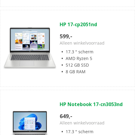
(0)
0.0
HP 17-cp2051nd
van
de
599,-
5
Alleen winkelvoorraad
sterren.
17.3 " scherm
AMD Ryzen 5
512 GB SSD
8 GB RAM
(0)
0.0
HP Notebook 17-cn3053nd
van
de
649,-
5
Alleen winkelvoorraad
sterren.
17.3 " scherm