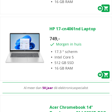
16 GB RAM
(0)
0.0
HP 17-cn4061nd Laptop
van
de
749,-
5
Morgen in huis
sterren.
17.3 " scherm
Je laptop wordt
gratis bezorgd
Intel Core 5
512 GB SSD
Vobis-repair
helpt je bij schade buiten garantie
16 GB RAM
Al meer dan
50 jaar
dé elektronicaspecialist
(0)
0.0
Acer Chromebook 14"
van