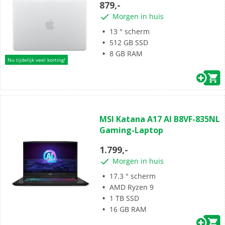
879,-
5
Morgen in huis
sterren.
1
13 " scherm
beoordeling
512 GB SSD
8 GB RAM
Nu tijdelijk veel korting!
(0)
0.0
MSI Katana A17 AI B8VF-835NL
van
Gaming-Laptop
de
5
1.799,-
sterren.
Morgen in huis
17.3 " scherm
AMD Ryzen 9
1 TB SSD
16 GB RAM