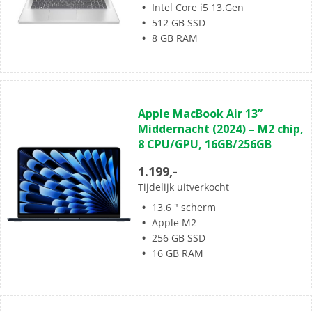
Intel Core i5 13.Gen
512 GB SSD
8 GB RAM
(0)
0.0
Apple MacBook Air 13”
van
Middernacht (2024) – M2 chip,
de
8 CPU/GPU, 16GB/256GB
5
sterren.
1.199,-
Tijdelijk uitverkocht
13.6 " scherm
Apple M2
256 GB SSD
16 GB RAM
(0)