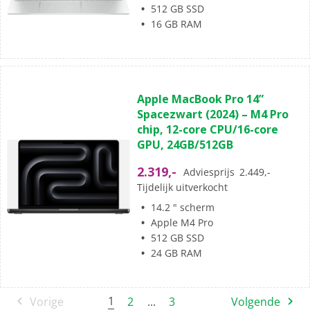
512 GB SSD
16 GB RAM
(0)
0.0
Apple MacBook Pro 14”
van
Spacezwart (2024) – M4 Pro
de
chip, 12-core CPU/16-core
5
GPU, 24GB/512GB
sterren.
2.319,-
Adviesprijs
2.449,-
Tijdelijk uitverkocht
14.2 " scherm
Apple M4 Pro
512 GB SSD
24 GB RAM
1
Vorige
2
...
3
Volgende