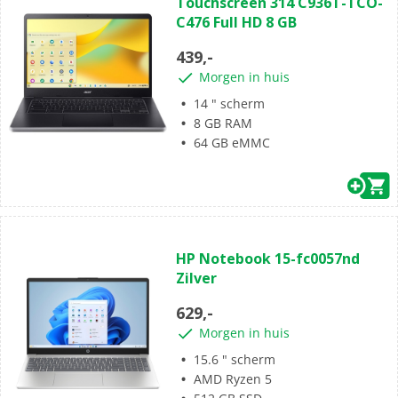
Touchscreen 314 C936T-TCO-
de
C476 Full HD 8 GB
5
sterren.
439,-
Morgen in huis
14 " scherm
8 GB RAM
64 GB eMMC
(0)
0.0
HP Notebook 15-fc0057nd
van
Zilver
de
5
629,-
sterren.
Morgen in huis
15.6 " scherm
AMD Ryzen 5