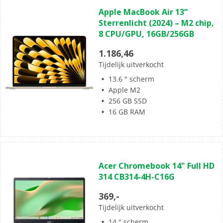
0.0
Apple MacBook Air 13”
van
Sterrenlicht (2024) – M2 chip,
de
8 CPU/GPU, 16GB/256GB
5
sterren.
1.186,46
Tijdelijk uitverkocht
13.6 " scherm
Apple M2
256 GB SSD
16 GB RAM
(0)
0.0
Acer Chromebook 14" Full HD
van
314 CB314-4H-C16G
de
5
369,-
sterren.
Tijdelijk uitverkocht
14 " scherm