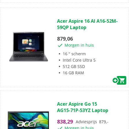
(0)
0.0
Acer Aspire 16 AI A16-52M-
van
59QP Laptop
de
5
879,06
sterren.
Morgen in huis
16 " scherm
Intel Core Ultra 5
512 GB SSD
16 GB RAM
(0)
0.0
Acer Aspire Go 15
van
AG15‑71P‑53YZ Laptop
de
5
838,29
Adviesprijs
879,-
sterren.
Morgen in huis