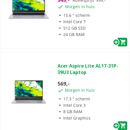
Adviesprijs
999,-
Morgen in huis
15.6 " scherm
Intel Core 7
512 GB SSD
24 GB RAM
(0)
0.0
Acer Aspire Lite AL17-31P-
van
39U3 Laptop
de
5
569,-
sterren.
Morgen in huis
17.3 " scherm
Intel Core 3
8 GB RAM
Intel Graphics