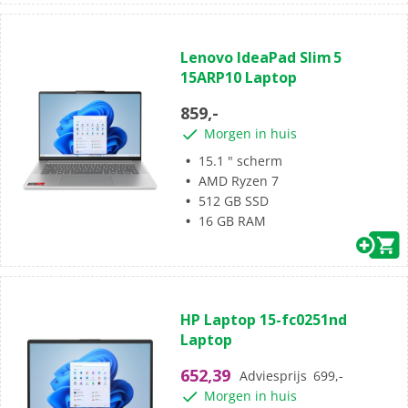
(0)
0.0
Lenovo IdeaPad Slim 5
van
15ARP10 Laptop
de
5
859,-
sterren.
Morgen in huis
15.1 " scherm
AMD Ryzen 7
512 GB SSD
16 GB RAM
(0)
0.0
HP Laptop 15-fc0251nd
van
Laptop
de
5
652,39
Adviesprijs
699,-
sterren.
Morgen in huis