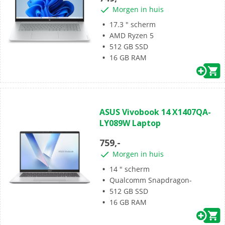
sterren.
Morgen in huis
17.3 " scherm
AMD Ryzen 5
512 GB SSD
16 GB RAM
(0)
0.0
ASUS Vivobook 14 X1407QA-
van
LY089W Laptop
de
5
759,-
sterren.
Morgen in huis
14 " scherm
Qualcomm Snapdragon-
512 GB SSD
16 GB RAM