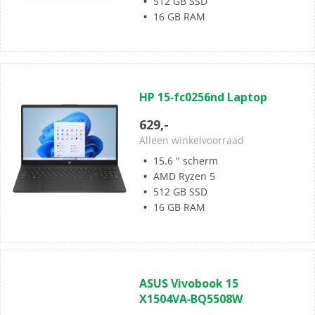
512 GB SSD
16 GB RAM
(0)
0.0
HP 15‑fc0256nd Laptop
van
de
629,-
5
Alleen winkelvoorraad
sterren.
15.6 " scherm
AMD Ryzen 5
512 GB SSD
16 GB RAM
(1)
5.0
ASUS Vivobook 15
van
X1504VA‑BQ5508W
de