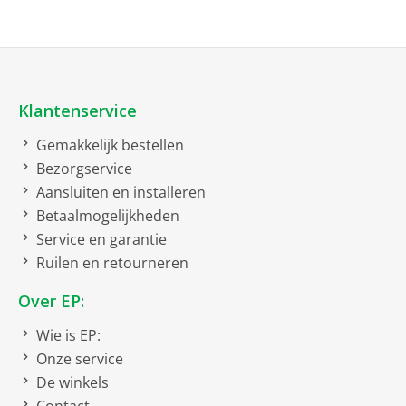
Harddisk
SSD
512 GB
Klantenservice
Netto afmetingen
Gemakkelijk bestellen
netto breedte
35.98 cm
Bezorgservice
netto hoogte
1.86 cm
Aansluiten en installeren
netto gewicht
1.59 kg
Betaalmogelijkheden
Service en garantie
netto diepte
23.6 cm
Ruilen en retourneren
Netwerk
Over EP:
Bluetooth
Wie is EP:
Onze service
Versie
5.3
De winkels
Wireless Lan Netwerk