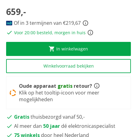
scorewaarde
Dezelfde
659,-
paginalink.
Of in 3 termijnen van €219,67
Voor 20:00 besteld, morgen in huis
In winkelwagen
Winkelvoorraad bekijken
Oude apparaat
gratis
retour?
Klik op het tooltip-icoon voor meer
mogelijkheden
Gratis
thuisbezorgd vanaf 50,-
Al meer dan
50 jaar
dé elektronicaspecialist
75 winkels
door heel Nederland