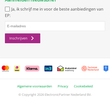
Processor
Intel Core i5 13.Gen
Ja, ik schrijf me in voor de beste aanbiedingen van
EP:
Model
i5-1334U
Intel
Aantal cores
10
Inschrijven
Maximale kloksnelheid
4,6
(GHz)
RAM
Intern geheugen RAM
16 GB
DDR4
Kloksnelheid geheugen
3200 MHz
Algemene voorwaarden
Privacy
Cookiebeleid
© Copyright 2026 ElectronicPartner Nederland BV.
Soort
Notebook