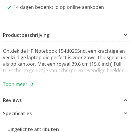
14 dagen bedenktijd op online aankopen
Productbeschrijving
Ontdek de HP Notebook 15-fd0205nd, een krachtige en
veelzijdige laptop die perfect is voor zowel thuisgebruik
als op kantoor. Met een royaal 39,6 cm (15,6 inch) Full
HD scherm geniet je van scherpe en levendige beelden,
ideaal voor het bekijken van films, het spelen van spellen
of het uitvoeren van dagelijkse taken.
Toon meer
Aangedreven door de Intel Core i5 van de dertiende
Reviews
generatie (i5-1334U) met een impressive kloksnelheid tot
4,6 GHz en 10 kernen, biedt deze notebook razendsnelle
Specificaties
prestaties. Of je nu multitaskt met verschillende
applicaties of zware software gebruikt, met 16 GB DDR4
werkgeheugen met een snelheid van 3200 MHz blijft
Uitgelichte attributen