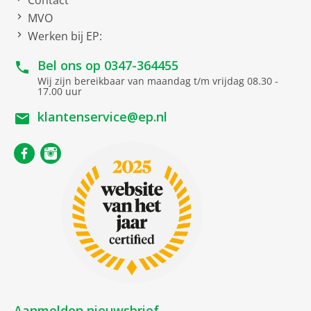
Contact
IEEE 802.11 ax
MVO
Werken bij EP:
WiFi 6
Bel ons op
0347-364455
OS
Wij zijn bereikbaar van maandag t/m vrijdag 08.30 -
17.00 uur
Windows 11 Home
klantenservice@ep.nl
Overige kenmerken
Geïntegreerde
microfoon
Geïntegreerde webcam
Toetsenbord met
geïntegreerd numeriek
toetsenblok
Processor
Aanmelden nieuwsbrief