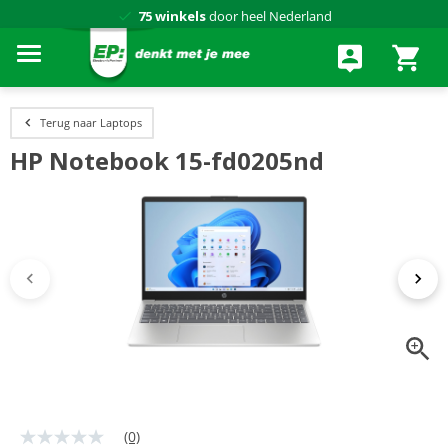
75 winkels
door heel Nederland
Achteraf betalen via Klarna
Terug naar Laptops
HP Notebook 15-fd0205nd
(0)
Geen