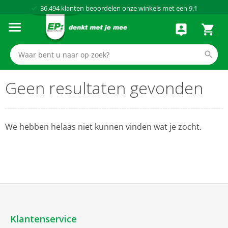
36.494
klanten beoordelen onze winkels met een
9.1
Al meer dan
50 jaar
dé elektronicaspecialist
75 winkels
door heel Nederland
Achteraf betalen via Klarna
Geen resultaten gevonden
We hebben helaas niet kunnen vinden wat je zocht.
Klantenservice