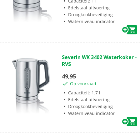
Capaciteit: 1 l
Edelstaal uitvoering
Droogkookbeveiliging
Waterniveau indicator
(0)
0.0
Severin WK 3402 Waterkoker -
van
RVS
de
5
49,95
sterren.
Op voorraad
Capaciteit: 1.7 l
Edelstaal uitvoering
Droogkookbeveiliging
Waterniveau indicator
(0)