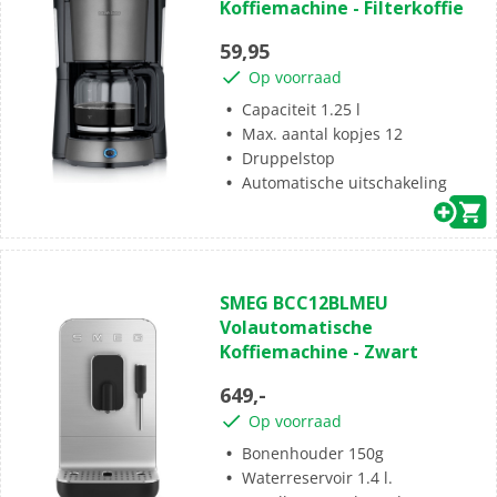
Koffiemachine - Filterkoffie
de
5
59,95
sterren.
Op voorraad
Capaciteit 1.25 l
Max. aantal kopjes 12
Druppelstop
Automatische uitschakeling
(0)
0.0
SMEG BCC12BLMEU
van
Volautomatische
de
Koffiemachine - Zwart
5
sterren.
649,-
Op voorraad
Bonenhouder 150g
Waterreservoir 1.4 l.