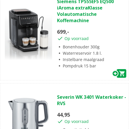
Siemens TP555EF5 EQ500
van
iAroma extraKlasse
de
Volautomatische
5
Koffemachine
sterren.
699,-
Op voorraad
Bonenhouder 300g
Waterreservoir 1.8 l.
Instelbare maalgraad
Pompdruk 15 bar
(0)
0.0
Severin WK 3401 Waterkoker -
van
RVS
de
5
44,95
sterren.
Op voorraad