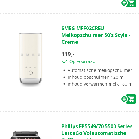
(0)
0.0
SMEG MFF02CREU
van
Melkopschuimer 50's Style -
de
Creme
5
sterren.
119,-
Op voorraad
Automatische melkopschuimer
Inhoud opschuimen 120 ml
Inhoud verwarmen melk 180 ml
(84)
4.5
Philips EP5549/70 5500 Series
van
LatteGo Volautomatische
de