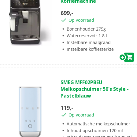
Koffiemachine
5
sterren.
699,-
84
Op voorraad
beoordelingen
Bonenhouder 275g
Waterreservoir 1.8 l.
Instelbare maalgraad
Instelbare koffiesterkte
(0)
0.0
SMEG MFF02PBEU
van
Melkopschuimer 50's Style -
de
Pastelblauw
5
sterren.
119,-
Op voorraad
Automatische melkopschuimer
Inhoud opschuimen 120 ml