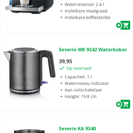
Waterreservoir 2.4 l.
Instelbare maalgraad
Instelbare koffiesterkte
(0)
0.0
Severin WK 9342 Waterkoker
van
de
39,95
5
Op voorraad
sterren.
Capaciteit: 1 l
Waterniveau indicator
Aan-/uitschakelaar
Hoogte: 19.8 cm
(0)
0.0
Severin KA 9340
van