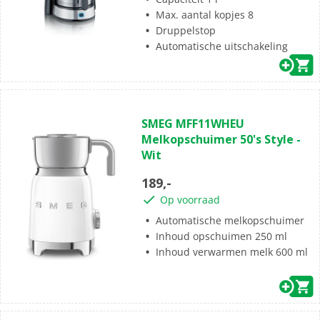
Max. aantal kopjes 8
Druppelstop
Automatische uitschakeling
(0)
0.0
SMEG MFF11WHEU
van
Melkopschuimer 50's Style -
de
Wit
5
sterren.
189,-
Op voorraad
Automatische melkopschuimer
Inhoud opschuimen 250 ml
Inhoud verwarmen melk 600 ml