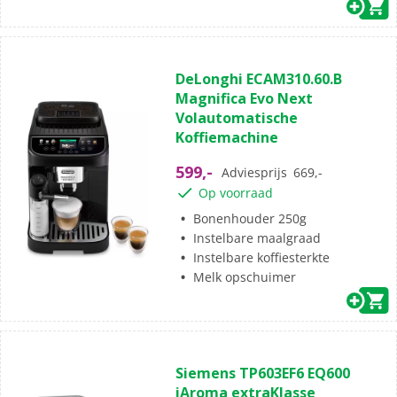
(1)
4.0
DeLonghi ECAM310.60.B
van
Magnifica Evo Next
de
Volautomatische
5
Koffiemachine
sterren.
1
599,-
Adviesprijs
669,-
beoordeling
Op voorraad
Bonenhouder 250g
Instelbare maalgraad
Instelbare koffiesterkte
Melk opschuimer
(0)
0.0
Siemens TP603EF6 EQ600
van
iAroma extraKlasse
de