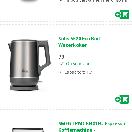
Inhoud verwarmen melk 180 ml
(0)
0.0
Solis 5520 Eco Boil
van
Waterkoker
de
5
79,-
sterren.
Op voorraad
Capaciteit: 1.7 l
(0)
0.0
SMEG LPMCBN01EU Espresso
van
Koffiemachine -
de