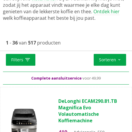
zodat jij het apparaat vindt waarmee je elke dag kunt
genieten van de lekkerste koffie en thee.
Ontdek hier
welk koffieapparaat het beste bij jou past.
1
-
36
van
517
producten
Standaard
gratis
thuisbezorgd vanaf 50,-
Filters
Sorteren
Al meer dan
50 jaar
dé elektronicaspecialist
Complete aansluitservice
voor 49,99
(86)
4.5
DeLonghi ECAM290.81.TB
van
Magnifica Evo
de
Volautomatische
5
Koffiemachine
sterren.
86