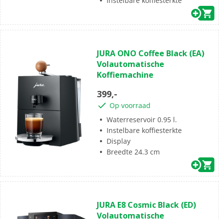
Instelbare koffiesterkte
(16)
4.5
JURA ONO Coffee Black (EA)
van
Volautomatische
de
Koffiemachine
5
sterren.
399,-
16
Op voorraad
beoordelingen
Waterreservoir 0.95 l.
Instelbare koffiesterkte
Display
Breedte 24.3 cm
(0)
0.0
JURA E8 Cosmic Black (ED)
van
Volautomatische
de