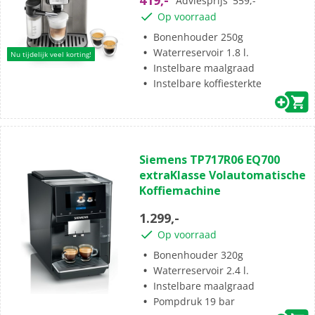
419,-
Adviesprijs
559,-
beoordelingen
Op voorraad
Bonenhouder 250g
Waterreservoir 1.8 l.
Nu tijdelijk veel korting!
Instelbare maalgraad
Instelbare koffiesterkte
(2)
5.0
Siemens TP717R06 EQ700
van
extraKlasse Volautomatische
de
Koffiemachine
5
sterren.
1.299,-
2
Op voorraad
beoordelingen
Bonenhouder 320g
Waterreservoir 2.4 l.
Instelbare maalgraad
Pompdruk 19 bar