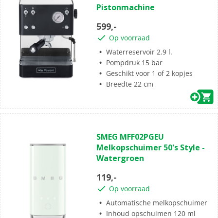
Pistonmachine
5
sterren.
599,-
Op voorraad
Waterreservoir 2.9 l.
Pompdruk 15 bar
Geschikt voor 1 of 2 kopjes
Breedte 22 cm
(0)
0.0
SMEG MFF02PGEU
van
Melkopschuimer 50's Style -
de
Watergroen
5
sterren.
119,-
Op voorraad
Automatische melkopschuimer
Inhoud opschuimen 120 ml