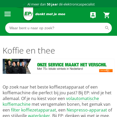
Al meer dan
50 jaar
dé elektronicaspecialist
75 winkels
door heel Nederland
Achteraf betalen via Klarna
Koffie en thee
Op zoek naar het beste koffiezetapparaat of een
koffiemachine die perfect bij jou past? Bij EP: vind je het
allemaal. Of je nu kiest voor een
volautomatische
koffiemachine
met versgemalen bonen, het gemak van
een
filter koffiezetapparaat
, een
Nespresso-apparaat
of
een stijlvolle
waterkoker
. Bij EP: denken wij met je mee,