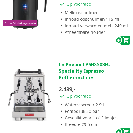
Op voorraad
Melkopschuimer
Inhoud opschuimen 115 ml
Extra fabrieksgarantie
Inhoud verwarmen melk 240 ml
Afneembare houder
(0)
0.0
La Pavoni LPSBSS03EU
van
Speciality Espresso
de
Koffiemachine
5
sterren.
2.499,-
Op voorraad
Waterreservoir 2.9 l.
Pompdruk 20 bar
Geschikt voor 1 of 2 kopjes
Breedte 29.5 cm