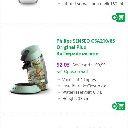
Inhoud verwarmen melk 180 ml
(1)
5.0
Philips SENSEO CSA210/85
van
Original Plus
de
Koffiepadmachine
5
sterren.
92,03
Adviesprijs
99,99
1
Op voorraad
beoordeling
Voor 1 of 2 kopjes
Instelbare koffiesterkte
Waterreservoir: 0.7 l.
Hoogte: 33 cm
(0)
0.0