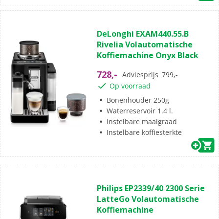
(2)
5.0
DeLonghi EXAM440.55.B
van
Rivelia Volautomatische
de
Koffiemachine Onyx Black
5
sterren.
728,-
Adviesprijs
799,-
2
Op voorraad
beoordelingen
Bonenhouder 250g
Waterreservoir 1.4 l.
Instelbare maalgraad
Instelbare koffiesterkte
(154)
4.1
Philips EP2339/40 2300 Serie
van
LatteGo Volautomatische
de
Koffiemachine
5