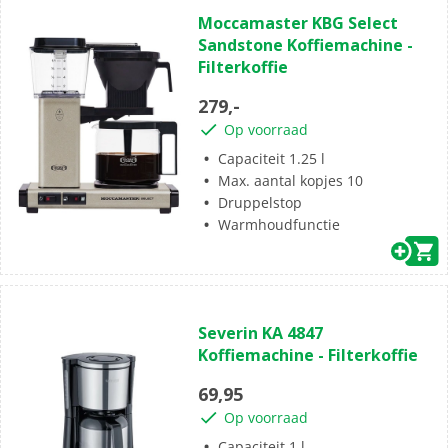
0.0
Moccamaster KBG Select
van
Sandstone Koffiemachine -
de
Filterkoffie
5
sterren.
279,-
Op voorraad
Capaciteit 1.25 l
Max. aantal kopjes 10
Druppelstop
Warmhoudfunctie
(1)
1.0
Severin KA 4847
van
Koffiemachine - Filterkoffie
de
5
69,95
sterren.
Op voorraad
1
beoordeling
Capaciteit 1 l