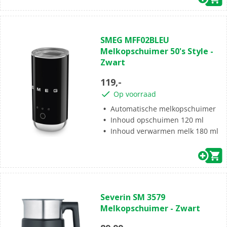
(0)
0.0
SMEG MFF02BLEU
van
Melkopschuimer 50's Style -
de
Zwart
5
sterren.
119,-
Op voorraad
Automatische melkopschuimer
Inhoud opschuimen 120 ml
Inhoud verwarmen melk 180 ml
(5)
4.6
Severin SM 3579
van
Melkopschuimer - Zwart
de
5