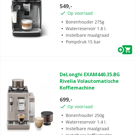
sterren.
549,-
154
Op voorraad
beoordelingen
Bonenhouder 275g
Waterreservoir 1.8 l.
Instelbare maalgraad
Pompdruk 15 bar
(3)
3.7
DeLonghi EXAM440.35.BG
van
Rivelia Volautomatische
de
Koffiemachine
5
sterren.
699,-
3
Op voorraad
beoordelingen
Bonenhouder 250g
Waterreservoir 1.4 l.
Instelbare maalgraad