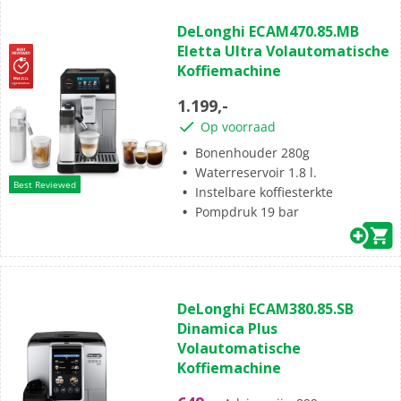
(1)
5.0
DeLonghi ECAM470.85.MB
van
Eletta Ultra Volautomatische
de
Koffiemachine
5
sterren.
1.199,-
1
Op voorraad
beoordeling
Bonenhouder 280g
Waterreservoir 1.8 l.
Best Reviewed
Instelbare koffiesterkte
Pompdruk 19 bar
(8)
4.4
DeLonghi ECAM380.85.SB
van
Dinamica Plus
de
Volautomatische
5
Koffiemachine
sterren.
8