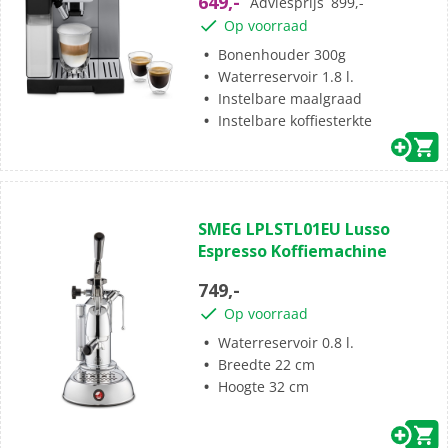
649,-
Adviesprijs
899,-
beoordelingen
Op voorraad
Bonenhouder 300g
Waterreservoir 1.8 l.
Instelbare maalgraad
Instelbare koffiesterkte
(0)
0.0
SMEG LPLSTL01EU Lusso
van
Espresso Koffiemachine
de
5
749,-
sterren.
Op voorraad
Waterreservoir 0.8 l.
Breedte 22 cm
Hoogte 32 cm