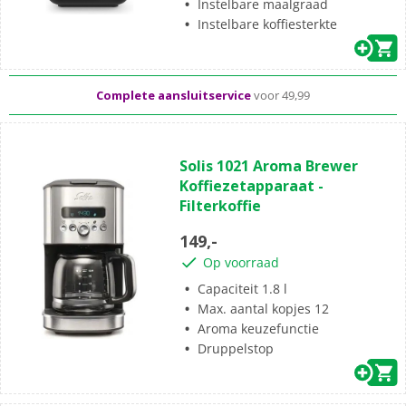
Instelbare maalgraad
Standaard
gratis
thuisbezorgd vanaf 50,-
Instelbare koffiesterkte
Al meer dan
50 jaar
dé elektronicaspecialist
Complete aansluitservice
voor 49,99
(1)
3.0
Solis 1021 Aroma Brewer
van
Koffiezetapparaat -
de
Filterkoffie
5
sterren.
149,-
1
Op voorraad
beoordeling
Capaciteit 1.8 l
Max. aantal kopjes 12
Aroma keuzefunctie
Druppelstop