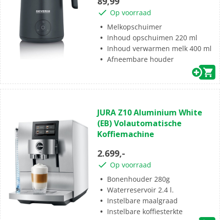
89,99
sterren.
Op voorraad
5
beoordelingen
Melkopschuimer
Inhoud opschuimen 220 ml
Inhoud verwarmen melk 400 ml
Afneembare houder
(0)
0.0
JURA Z10 Aluminium White
van
(EB) Volautomatische
de
Koffiemachine
5
sterren.
2.699,-
Op voorraad
Bonenhouder 280g
Waterreservoir 2.4 l.
Instelbare maalgraad
Instelbare koffiesterkte