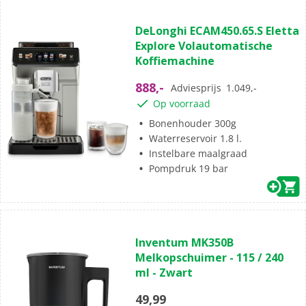
(12)
4.6
DeLonghi ECAM450.65.S Eletta
van
Explore Volautomatische
de
Koffiemachine
5
sterren.
888,-
Adviesprijs
1.049,-
12
Op voorraad
beoordelingen
Bonenhouder 300g
Waterreservoir 1.8 l.
Instelbare maalgraad
Pompdruk 19 bar
(0)
0.0
Inventum MK350B
van
Melkopschuimer - 115 / 240
de
ml - Zwart
5
sterren.
49,99