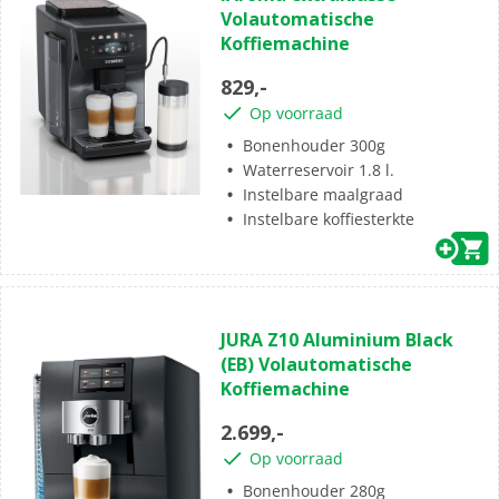
Volautomatische
5
Koffiemachine
sterren.
829,-
Op voorraad
Bonenhouder 300g
Waterreservoir 1.8 l.
Instelbare maalgraad
Instelbare koffiesterkte
(0)
0.0
JURA Z10 Aluminium Black
van
(EB) Volautomatische
de
Koffiemachine
5
sterren.
2.699,-
Op voorraad
Bonenhouder 280g