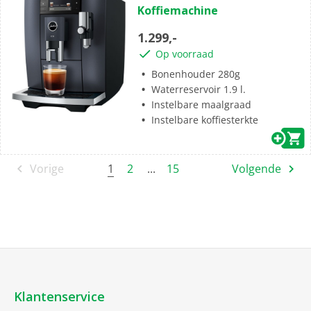
Koffiemachine
5
sterren.
1.299,-
Op voorraad
Bonenhouder 280g
Waterreservoir 1.9 l.
Instelbare maalgraad
Instelbare koffiesterkte
1
Vorige
2
...
15
Volgende
Klantenservice