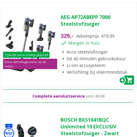
(0)
0.0
AEG AP72ABEPP 7000
van
Steelstofzuiger
de
5
329,-
Adviesprijs
419,95
sterren.
Morgen in huis
Accu steelstofzuiger
Tijdelijk extra scherp geprijsd
tot 40 minuten gebruiksduur
Extra fabrieksgarantie op de
Li-ion accusysteem
motor
Standaard
gratis
thuisbezorgd vanaf 49,-
Verlichting bij vloermondstuk
Al meer dan
50 jaar
dé elektronicaspecialist
Complete aansluitservice
voor 49,99
(76)
4.7
BOSCH BXS1041BQC
van
Unlimited 10 EXCLUSIV
de
Steelstofzuiger - Zwart
5