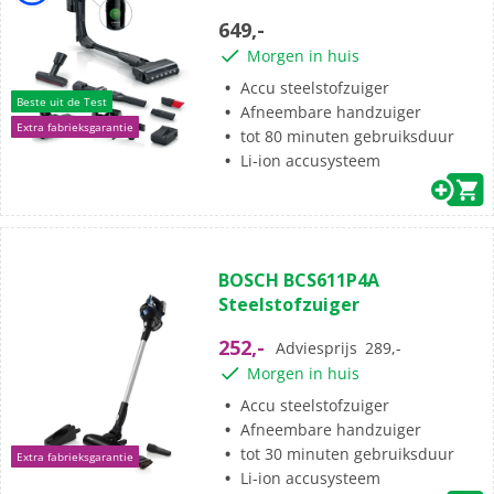
sterren.
649,-
76
Morgen in huis
beoordelingen
Accu steelstofzuiger
Beste uit de Test
Afneembare handzuiger
Extra fabrieksgarantie
tot 80 minuten gebruiksduur
Li-ion accusysteem
(16)
4.7
BOSCH BCS611P4A
van
Steelstofzuiger
de
5
252,-
Adviesprijs
289,-
sterren.
Morgen in huis
16
beoordelingen
Accu steelstofzuiger
Afneembare handzuiger
tot 30 minuten gebruiksduur
Extra fabrieksgarantie
Li-ion accusysteem