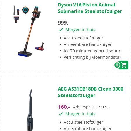
Dyson V16 Piston Animal
van
Submarine Steelstofzuiger
de
5
999,-
sterren.
Morgen in huis
30
beoordelingen
Accu steelstofzuiger
Afneembare handzuiger
tot 70 minuten gebruiksduur
Verlichting bij vloermondstuk
(5)
4.8
AEG AS31CB18DB Clean 3000
van
Steelstofzuiger
de
5
160,-
Adviesprijs
199,95
sterren.
Morgen in huis
5
beoordelingen
Accu steelstofzuiger
Afneembare handzuiger