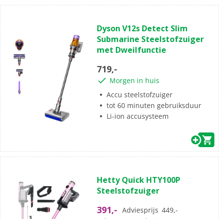
(0)
0.0
Dyson V12s Detect Slim
van
Submarine Steelstofzuiger
de
met Dweilfunctie
5
sterren.
719,-
Morgen in huis
Accu steelstofzuiger
tot 60 minuten gebruiksduur
Li-ion accusysteem
(5)
4.8
Hetty Quick HTY100P
van
Steelstofzuiger
de
5
391,-
Adviesprijs
449,-
sterren.