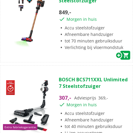
Steelstofzuiger
de
5
849,-
sterren.
Morgen in huis
12
beoordelingen
Accu steelstofzuiger
Afneembare handzuiger
tot 70 minuten gebruiksduur
Verlichting bij vloermondstuk
(133)
4.7
BOSCH BCS711XXL Unlimited
van
7 Steelstofzuiger
de
5
307,-
Adviesprijs
369,-
sterren.
Morgen in huis
133
beoordelingen
Accu steelstofzuiger
Afneembare handzuiger
tot 40 minuten gebruiksduur
Extra fabrieksgarantie
Li-ion accusysteem