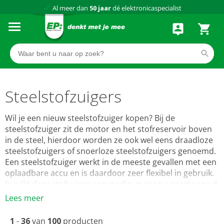
Al meer dan
50 jaar
dé elektronicaspecialist
75 winkels
door heel Nederland
Achteraf betalen via Klarna
Steelstofzuigers
Wil je een nieuw steelstofzuiger kopen? Bij de
steelstofzuiger zit de motor en het stofreservoir boven
in de steel, hierdoor worden ze ook wel eens draadloze
steelstofzuigers of snoerloze steelstofzuigers genoemd.
Een steelstofzuiger werkt in de meeste gevallen met een
oplaadbare accu en is daardoor zeer flexibel in gebruik.
Je pakt deze stofzuiger eenvoudig, manoeuvreert soepel
door jouw kamer en je hoeft daarbij geen rekening te
Lees meer
houden met een snoer, omdat deze veelal ontbreekt.
Ook is een steelstofzuiger zeer geschikt voor kleine
1
-
36
van
100
producten