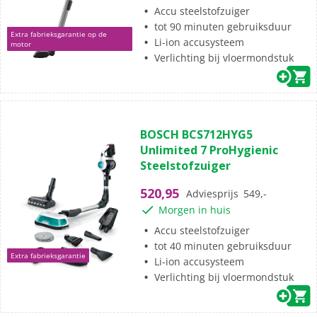
beoordelingen
Accu steelstofzuiger
tot 90 minuten gebruiksduur
Extra fabrieksgarantie op de
Li-ion accusysteem
motor
Verlichting bij vloermondstuk
(21)
4.8
BOSCH BCS712HYG5
van
Unlimited 7 ProHygienic
de
Steelstofzuiger
5
sterren.
520,95
Adviesprijs
549,-
21
Morgen in huis
beoordelingen
Accu steelstofzuiger
tot 40 minuten gebruiksduur
Extra fabrieksgarantie
Li-ion accusysteem
Verlichting bij vloermondstuk