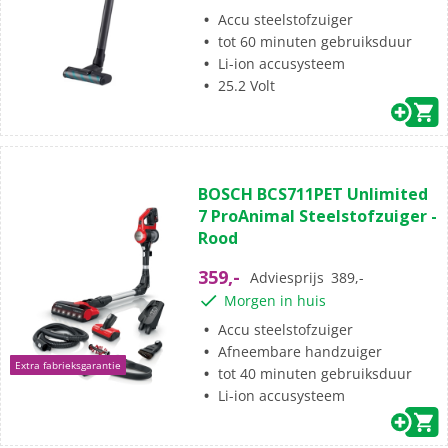
beoordelingen
Accu steelstofzuiger
tot 60 minuten gebruiksduur
Li-ion accusysteem
25.2 Volt
(269)
4.7
BOSCH BCS711PET Unlimited
van
7 ProAnimal Steelstofzuiger -
de
Rood
5
sterren.
359,-
Adviesprijs
389,-
269
Morgen in huis
beoordelingen
Accu steelstofzuiger
Afneembare handzuiger
Extra fabrieksgarantie
tot 40 minuten gebruiksduur
Li-ion accusysteem