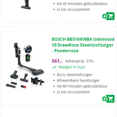
tot 45 minuten gebruiksduur
Li-ion accusysteem
(32)
4.5
BOSCH BBS1041RBA Unlimited
van
10 Draadloze Steelstofzuiger
de
- Poederroze
5
sterren.
561,-
Adviesprijs
579,-
32
Morgen in huis
beoordelingen
Accu steelstofzuiger
Afneembare handzuiger
tot 80 minuten gebruiksduur
Li-ion accusysteem
(5)
4.8