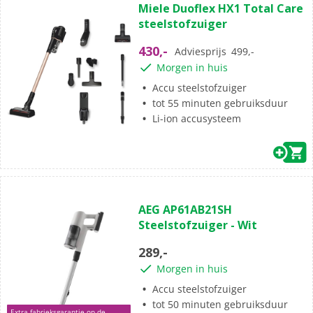
Miele Duoflex HX1 Total Care
van
steelstofzuiger
de
5
430,-
Adviesprijs
499,-
sterren.
Morgen in huis
5
beoordelingen
Accu steelstofzuiger
tot 55 minuten gebruiksduur
Li-ion accusysteem
(9)
4.2
AEG AP61AB21SH
van
Steelstofzuiger - Wit
de
5
289,-
sterren.
Morgen in huis
9
beoordelingen
Accu steelstofzuiger
tot 50 minuten gebruiksduur
Extra fabrieksgarantie op de