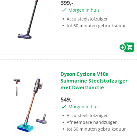
399,-
sterren.
Morgen in huis
Accu steelstofzuiger
tot 60 minuten gebruiksduur
(1)
5.0
Dyson Cyclone V10s
van
Submarine Steelstofzuiger
de
met Dweilfunctie
5
sterren.
549,-
1
Morgen in huis
beoordeling
Accu steelstofzuiger
Afneembare handzuiger
tot 60 minuten gebruiksduur