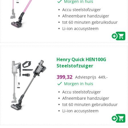
Morgen in huis
5
beoordelingen
Accu steelstofzuiger
Afneembare handzuiger
tot 60 minuten gebruiksduur
Li-ion accusysteem
(2)
5.0
Henry Quick HEN100G
van
Steelstofzuiger
de
5
399,32
Adviesprijs
449,-
sterren.
Morgen in huis
2
beoordelingen
Accu steelstofzuiger
Afneembare handzuiger
tot 60 minuten gebruiksduur
Li-ion accusysteem