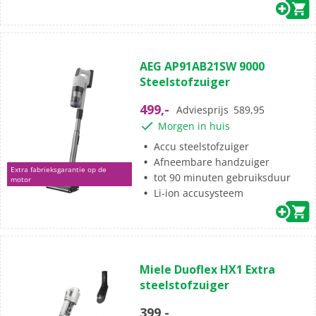
(27)
4.6
AEG AP91AB21SW 9000
van
Steelstofzuiger
de
5
499,-
Adviesprijs
589,95
sterren.
Morgen in huis
27
beoordelingen
Accu steelstofzuiger
Afneembare handzuiger
Extra fabrieksgarantie op de
tot 90 minuten gebruiksduur
motor
Li-ion accusysteem
(1)
5.0
Miele Duoflex HX1 Extra
van
steelstofzuiger
de
5
399,-