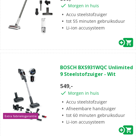
sterren.
Morgen in huis
1
beoordeling
Accu steelstofzuiger
tot 55 minuten gebruiksduur
Li-ion accusysteem
(6)
4.7
BOSCH BXS931WQC Unlimited
van
9 Steelstofzuiger - Wit
de
5
549,-
sterren.
Morgen in huis
6
beoordelingen
Accu steelstofzuiger
Afneembare handzuiger
tot 60 minuten gebruiksduur
Extra fabrieksgarantie
Li-ion accusysteem