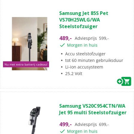
(0)
0.0
Samsung Jet 85S Pet
van
VS70H25WLG/WA
de
Steelstofzuiger
5
sterren.
489,-
Adviesprijs
599,-
Morgen in huis
Accu steelstofzuiger
tot 60 minuten gebruiksduur
Nu met extra batterij cadeau!
Li-ion accusysteem
25.2 Volt
(21)
4.7
Samsung VS20C954CTN/WA
van
Jet 95 multi Steelstofzuiger
de
5
499,-
Adviesprijs
699,-
sterren.
Morgen in huis
21