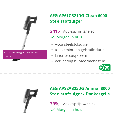
(2)
4.0
AEG AP61CB21DG Clean 6000
van
Steelstofzuiger
de
5
241,-
Adviesprijs
249,95
sterren.
Morgen in huis
2
beoordelingen
Accu steelstofzuiger
tot 50 minuten gebruiksduur
Extra fabrieksgarantie op de
Li-ion accusysteem
motor
Verlichting bij vloermondstuk
(11)
4.5
AEG AP82AB25DG Animal 8000
van
Steelstofzuiger - Donkergrijs
de
5
399,-
Adviesprijs
499,95
sterren.
Morgen in huis
11