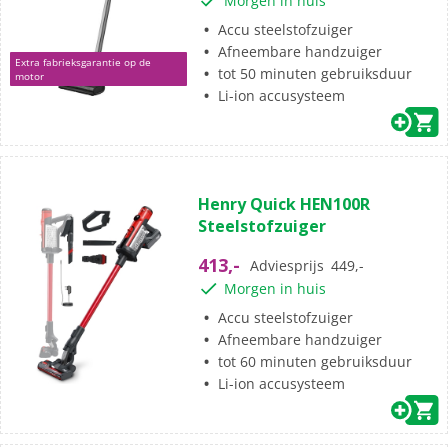
Morgen in huis
Accu steelstofzuiger
Afneembare handzuiger
Extra fabrieksgarantie op de
tot 50 minuten gebruiksduur
motor
Li-ion accusysteem
(1)
5.0
Henry Quick HEN100R
van
Steelstofzuiger
de
5
413,-
Adviesprijs
449,-
sterren.
Morgen in huis
1
beoordeling
Accu steelstofzuiger
Afneembare handzuiger
tot 60 minuten gebruiksduur
Li-ion accusysteem