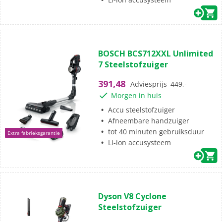
(72)
4.4
BOSCH BCS712XXL Unlimited
van
7 Steelstofzuiger
de
5
391,48
Adviesprijs
449,-
sterren.
Morgen in huis
72
beoordelingen
Accu steelstofzuiger
Afneembare handzuiger
tot 40 minuten gebruiksduur
Extra fabrieksgarantie
Li-ion accusysteem
(0)
0.0
Dyson V8 Cyclone
van
Steelstofzuiger
de
5