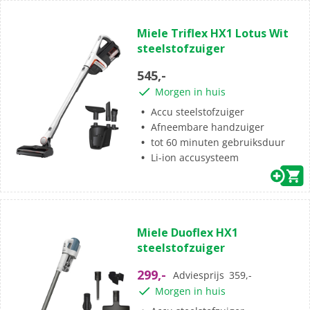
(0)
0.0
Miele Triflex HX1 Lotus Wit
van
steelstofzuiger
de
5
545,-
sterren.
Morgen in huis
Accu steelstofzuiger
Afneembare handzuiger
tot 60 minuten gebruiksduur
Li-ion accusysteem
(19)
4.6
Miele Duoflex HX1
van
steelstofzuiger
de
5
299,-
Adviesprijs
359,-
sterren.
Morgen in huis
19