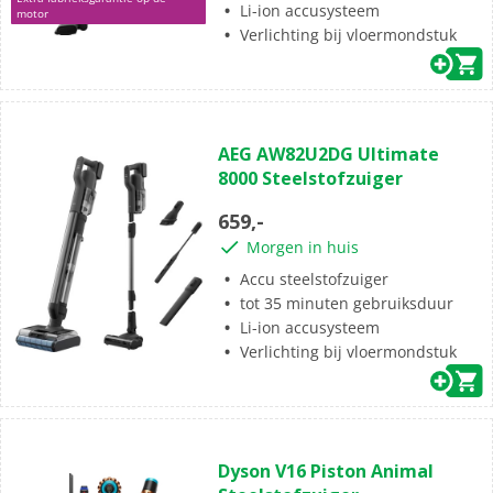
Li-ion accusysteem
motor
Verlichting bij vloermondstuk
(17)
4.4
AEG AW82U2DG Ultimate
van
8000 Steelstofzuiger
de
5
659,-
sterren.
Morgen in huis
17
beoordelingen
Accu steelstofzuiger
tot 35 minuten gebruiksduur
Li-ion accusysteem
Verlichting bij vloermondstuk
(12)
4.5
Dyson V16 Piston Animal
van