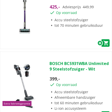
sterren.
425,-
Adviesprijs
449,99
Op voorraad
Accu steelstofzuiger
tot 70 minuten gebruiksduur
(5)
3.8
BOSCH BCS931WBA Unlimited
van
9 Steelstofzuiger - Wit
de
5
399,-
sterren.
Op voorraad
5
beoordelingen
Accu steelstofzuiger
Afneembare handzuiger
tot 60 minuten gebruiksduur
Extra fabrieksgarantie
Li-ion accusysteem