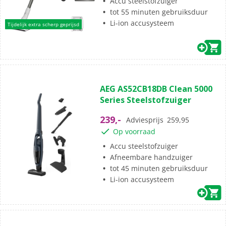
beoordelingen
Accu steelstofzuiger
tot 55 minuten gebruiksduur
Li-ion accusysteem
Tijdelijk extra scherp geprijsd
(11)
4.5
AEG AS52CB18DB Clean 5000
van
Series Steelstofzuiger
de
5
239,-
Adviesprijs
259,95
sterren.
Op voorraad
11
beoordelingen
Accu steelstofzuiger
Afneembare handzuiger
tot 45 minuten gebruiksduur
Li-ion accusysteem
(30)
3.8