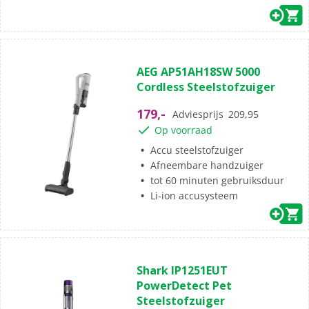
(0)
0.0
AEG AP51AH18SW 5000
van
Cordless Steelstofzuiger
de
5
179,-
Adviesprijs
209,95
sterren.
Op voorraad
Accu steelstofzuiger
Afneembare handzuiger
tot 60 minuten gebruiksduur
Li-ion accusysteem
(0)
0.0
Shark IP1251EUT
van
PowerDetect Pet
de
Steelstofzuiger
5