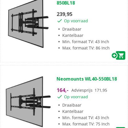
850BL18
de
5
239,95
sterren.
Op voorraad
Draaibaar
Kantelbaar
Min. formaat TV: 43 Inch
Max. formaat TV: 86 Inch
(0)
0.0
Neomounts WL40-550BL18
van
de
164,-
Adviesprijs
171,95
5
Op voorraad
sterren.
Draaibaar
Kantelbaar
Min. formaat TV: 43 Inch
Max. formaat TV: 75 Inch