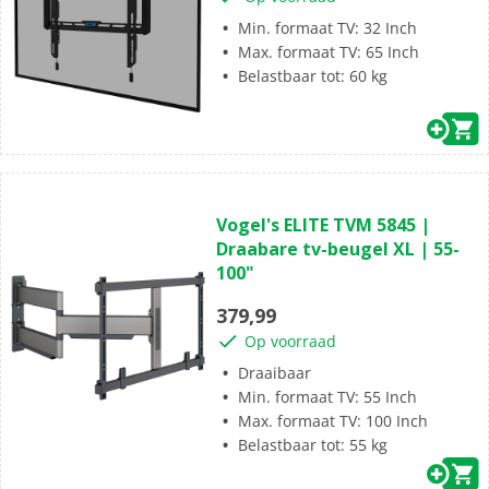
sterren.
Min. formaat TV: 32 Inch
Max. formaat TV: 65 Inch
Belastbaar tot: 60 kg
(47)
4.6
Vogel's ELITE TVM 5845 |
van
Draabare tv-beugel XL | 55-
de
100"
5
sterren.
379,99
47
Op voorraad
beoordelingen
Draaibaar
Min. formaat TV: 55 Inch
Max. formaat TV: 100 Inch
Belastbaar tot: 55 kg