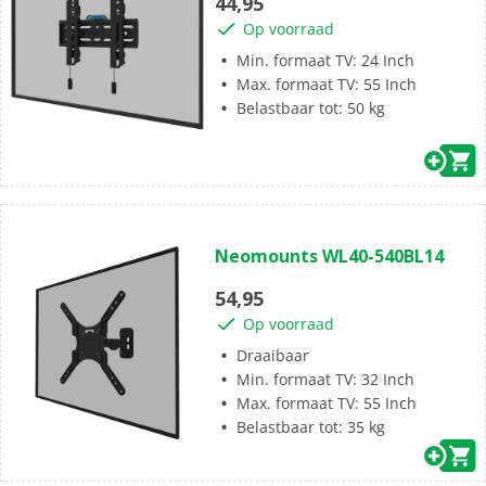
44,95
sterren.
Op voorraad
Min. formaat TV: 24 Inch
Max. formaat TV: 55 Inch
Belastbaar tot: 50 kg
(0)
0.0
Neomounts WL40-540BL14
van
de
54,95
5
Op voorraad
sterren.
Draaibaar
Min. formaat TV: 32 Inch
Max. formaat TV: 55 Inch
Belastbaar tot: 35 kg