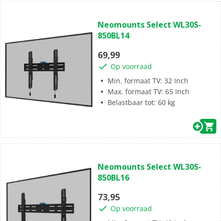
(0)
0.0
Neomounts Select WL30S-
van
850BL14
de
5
69,99
sterren.
Op voorraad
Min. formaat TV: 32 Inch
Max. formaat TV: 65 Inch
Belastbaar tot: 60 kg
(0)
0.0
Neomounts Select WL30S-
van
850BL16
de
5
73,95
sterren.
Op voorraad