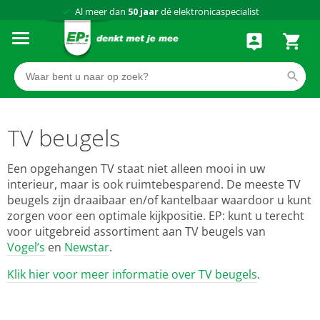
Al meer dan
50 jaar
dé elektronicaspecialist
75 winkels
door heel Nederland
Achteraf betalen via Klarna
TV beugels
Een opgehangen TV staat niet alleen mooi in uw
interieur, maar is ook ruimtebesparend. De meeste TV
beugels zijn draaibaar en/of kantelbaar waardoor u kunt
zorgen voor een optimale kijkpositie. EP: kunt u terecht
voor uitgebreid assortiment aan TV beugels van
Vogel’s
en
Newstar
.
Klik hier voor meer informatie over TV beugels
.