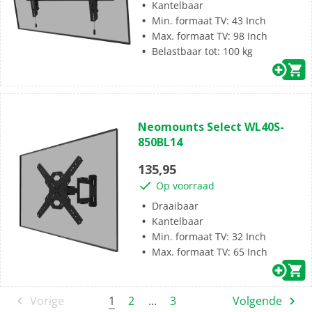
Kantelbaar
Min. formaat TV: 43 Inch
Max. formaat TV: 98 Inch
Belastbaar tot: 100 kg
(0)
0.0
Neomounts Select WL40S-
van
850BL14
de
5
135,95
sterren.
Op voorraad
Draaibaar
Kantelbaar
Min. formaat TV: 32 Inch
Max. formaat TV: 65 Inch
1
Vorige
2
...
3
Volgende