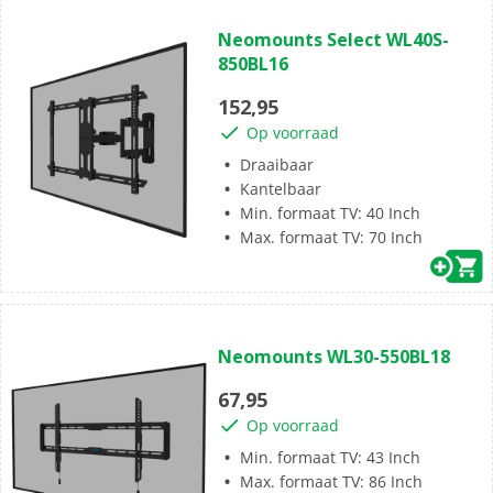
(0)
0.0
Neomounts Select WL40S-
van
850BL16
de
5
152,95
sterren.
Op voorraad
Draaibaar
Kantelbaar
Min. formaat TV: 40 Inch
Max. formaat TV: 70 Inch
(0)
0.0
Neomounts WL30-550BL18
van
de
67,95
5
Op voorraad
sterren.
Min. formaat TV: 43 Inch
Max. formaat TV: 86 Inch