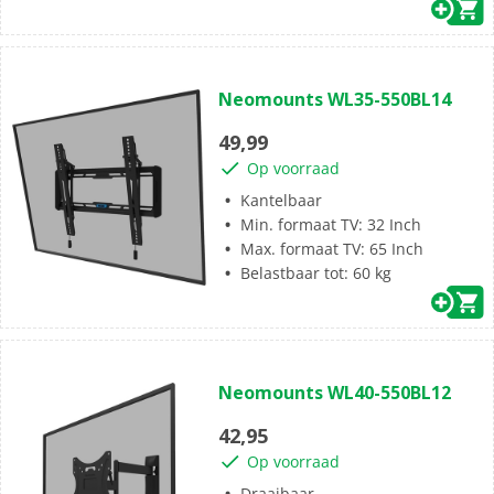
(0)
0.0
Neomounts WL35-550BL14
van
de
49,99
5
Op voorraad
sterren.
Kantelbaar
Min. formaat TV: 32 Inch
Max. formaat TV: 65 Inch
Belastbaar tot: 60 kg
(2)
5.0
Neomounts WL40-550BL12
van
de
42,95
5
Op voorraad
sterren.
Draaibaar