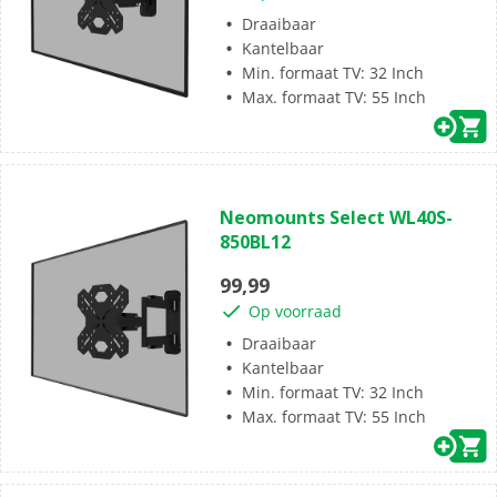
Draaibaar
Kantelbaar
Min. formaat TV: 32 Inch
Max. formaat TV: 55 Inch
(0)
0.0
Neomounts Select WL40S-
van
850BL12
de
5
99,99
sterren.
Op voorraad
Draaibaar
Kantelbaar
Min. formaat TV: 32 Inch
Max. formaat TV: 55 Inch