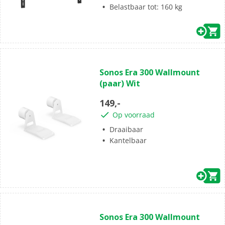
Belastbaar tot: 160 kg
(0)
0.0
Sonos Era 300 Wallmount
van
(paar) Wit
de
5
149,-
sterren.
Op voorraad
Draaibaar
Kantelbaar
(0)
0.0
Sonos Era 300 Wallmount
van