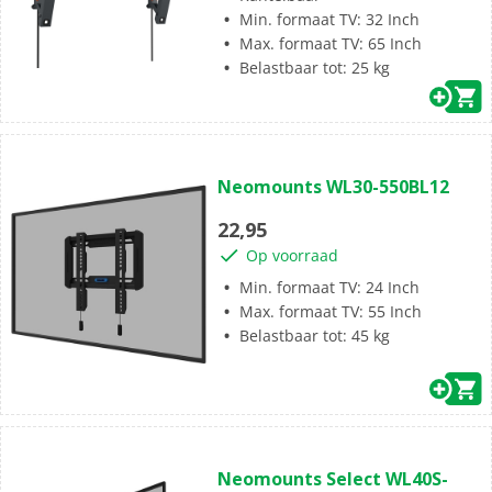
Min. formaat TV: 32 Inch
Max. formaat TV: 65 Inch
Belastbaar tot: 25 kg
(1)
5.0
Neomounts WL30-550BL12
van
de
22,95
5
Op voorraad
sterren.
1
Min. formaat TV: 24 Inch
beoordeling
Max. formaat TV: 55 Inch
Belastbaar tot: 45 kg
(0)
0.0
Neomounts Select WL40S-
van