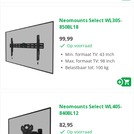
(0)
0.0
Neomounts Select WL30S-
van
850BL18
de
5
99,99
sterren.
Op voorraad
Min. formaat TV: 43 Inch
Max. formaat TV: 98 Inch
Belastbaar tot: 100 kg
(0)
0.0
Neomounts Select WL40S-
van
840BL12
de
5
82,95
sterren.
Op voorraad