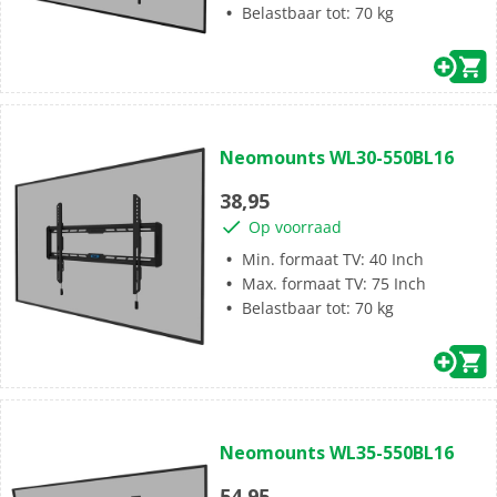
Belastbaar tot: 70 kg
(0)
0.0
Neomounts WL30-550BL16
van
de
38,95
5
Op voorraad
sterren.
Min. formaat TV: 40 Inch
Max. formaat TV: 75 Inch
Belastbaar tot: 70 kg
(0)
0.0
Neomounts WL35-550BL16
van
de
54,95