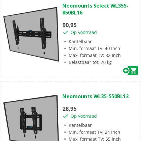
0.0
Neomounts Select WL35S-
van
850BL16
de
5
90,95
sterren.
Op voorraad
Kantelbaar
Min. formaat TV: 40 Inch
Max. formaat TV: 82 Inch
Belastbaar tot: 70 kg
(0)
0.0
Neomounts WL35-550BL12
van
de
28,95
5
Op voorraad
sterren.
Kantelbaar
Min. formaat TV: 24 Inch
Max. formaat TV: 55 Inch