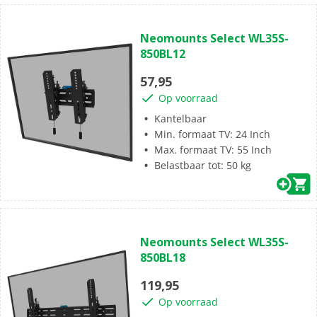
(0)
0.0
Neomounts Select WL35S-
van
850BL12
de
5
57,95
sterren.
Op voorraad
Kantelbaar
Min. formaat TV: 24 Inch
Max. formaat TV: 55 Inch
Belastbaar tot: 50 kg
(0)
0.0
Neomounts Select WL35S-
van
850BL18
de
5
119,95
sterren.
Op voorraad