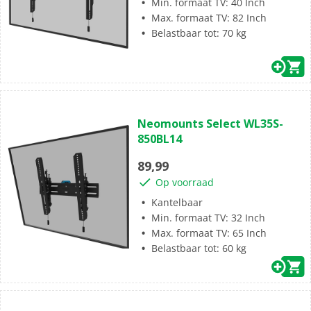
Min. formaat TV: 40 Inch
Max. formaat TV: 82 Inch
Belastbaar tot: 70 kg
(0)
0.0
Neomounts Select WL35S-
van
850BL14
de
5
89,99
sterren.
Op voorraad
Kantelbaar
Min. formaat TV: 32 Inch
Max. formaat TV: 65 Inch
Belastbaar tot: 60 kg
(0)