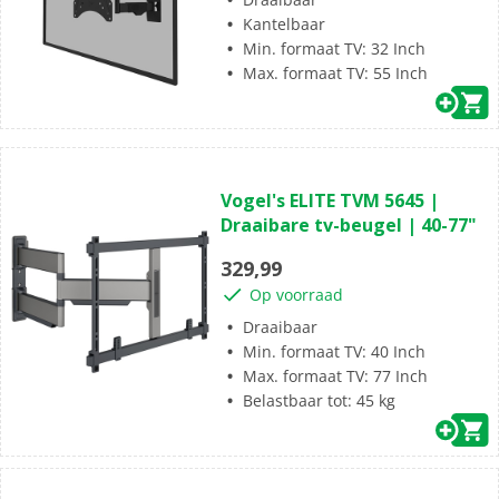
2
beoordelingen
Kantelbaar
Min. formaat TV: 32 Inch
Max. formaat TV: 55 Inch
(47)
4.6
Vogel's ELITE TVM 5645 |
van
Draaibare tv-beugel | 40-77"
de
5
329,99
sterren.
Op voorraad
47
beoordelingen
Draaibaar
Min. formaat TV: 40 Inch
Max. formaat TV: 77 Inch
Belastbaar tot: 45 kg
(37)