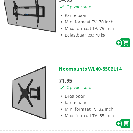
5
Op voorraad
sterren.
Kantelbaar
Min. formaat TV: 70 Inch
Max. formaat TV: 75 Inch
Belastbaar tot: 70 kg
(0)
0.0
Neomounts WL40-550BL14
van
de
71,95
5
Op voorraad
sterren.
Draaibaar
Kantelbaar
Min. formaat TV: 32 Inch
Max. formaat TV: 55 Inch