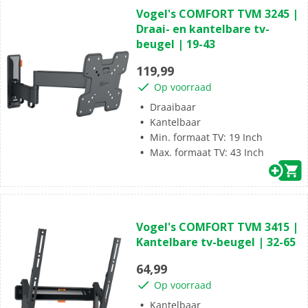
4.5
Vogel's COMFORT TVM 3245 |
van
Draai- en kantelbare tv-
de
beugel | 19-43
5
sterren.
119,99
37
Op voorraad
beoordelingen
Draaibaar
Kantelbaar
Min. formaat TV: 19 Inch
Max. formaat TV: 43 Inch
(30)
4.5
Vogel's COMFORT TVM 3415 |
van
Kantelbare tv-beugel | 32-65
de
5
64,99
sterren.
Op voorraad
30
beoordelingen
Kantelbaar