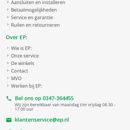
Aansluiten en installeren
Betaalmogelijkheden
Draaibare TV beugel
Service en garantie
Ruilen en retourneren
Een draaibare TV beugel kan van links naar rechts
bewegen. Dit is handig als u vanaf verschillende plekken
Over EP:
goed naar uw TV wilt kunnen kijken, bijvoorbeeld vanaf
zowel de bank als de eettafel.
Wie is EP:
Onze service
Klik hier voor een draaibare TV beugel
De winkels
Contact
Kantelbare TV beugel
MVO
Werken bij EP:
Een kantelbare TV beugel kan naar beneden bewegen.
Dit is handig wanneer de TV wat hoger hangt. Door het
Bel ons op
0347-364455
scherm naar beneden te kantelen blijft het beeld
Wij zijn bereikbaar van maandag t/m vrijdag 08.30 -
17.00 uur
duidelijk zichtbaar.
klantenservice@ep.nl
Klik hier voor een kantelbare TV beugel