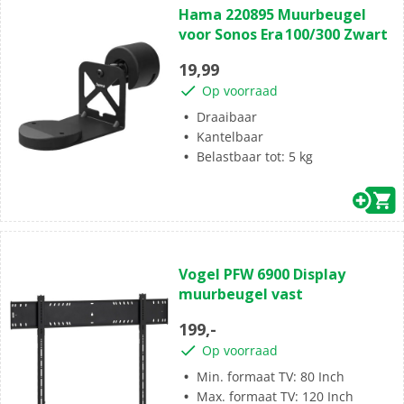
Hama 220895 Muurbeugel
van
voor Sonos Era 100/300 Zwart
de
5
19,99
sterren.
Op voorraad
Draaibaar
Kantelbaar
Belastbaar tot: 5 kg
(0)
0.0
Vogel PFW 6900 Display
van
muurbeugel vast
de
5
199,-
sterren.
Op voorraad
Min. formaat TV: 80 Inch
Max. formaat TV: 120 Inch