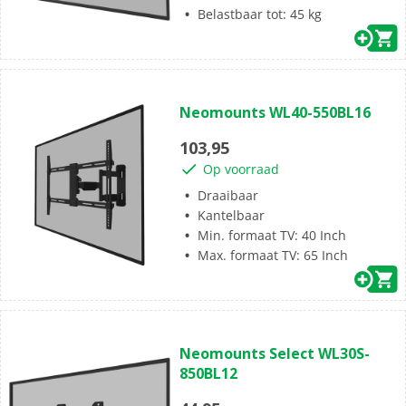
Belastbaar tot: 45 kg
(0)
0.0
Neomounts WL40-550BL16
van
de
103,95
5
Op voorraad
sterren.
Draaibaar
Kantelbaar
Min. formaat TV: 40 Inch
Max. formaat TV: 65 Inch
(0)
0.0
Neomounts Select WL30S-
van
850BL12
de
5