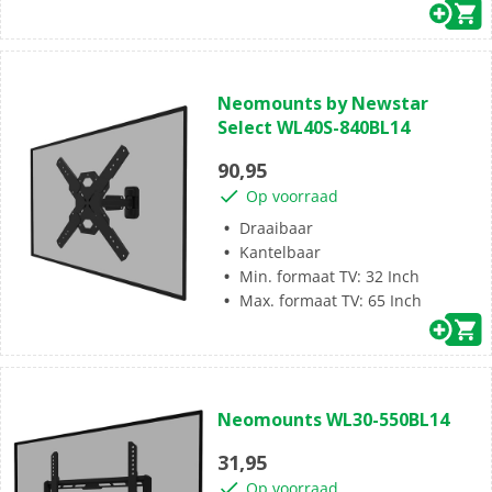
(0)
0.0
Neomounts by Newstar
van
Select WL40S-840BL14
de
5
90,95
sterren.
Op voorraad
Draaibaar
Kantelbaar
Min. formaat TV: 32 Inch
Max. formaat TV: 65 Inch
(0)
0.0
Neomounts WL30-550BL14
van
de
31,95
5
Op voorraad