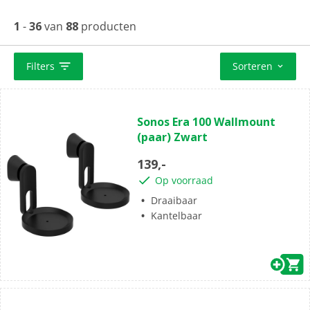
1
-
36
van
88
producten
Filters
Sorteren
(0)
0.0
Sonos Era 100 Wallmount
van
(paar) Zwart
de
5
139,-
sterren.
Op voorraad
Draaibaar
Kantelbaar
(0)
0.0