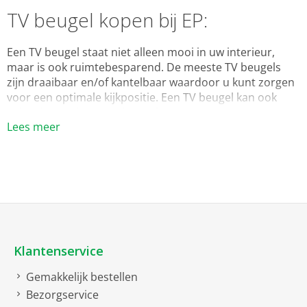
TV beugel kopen bij EP:
Een TV beugel staat niet alleen mooi in uw interieur,
maar is ook ruimtebesparend. De meeste TV beugels
zijn draaibaar en/of kantelbaar waardoor u kunt zorgen
voor een optimale kijkpositie. Een TV beugel kan ook
gebruikt worden voor het ophangen van monitoren. Bij
Lees meer
EP: kunt u terecht voor uitgebreid assortiment aan TV
beugels van
Vogel’s
en
Newstar
.
Belastbaarheid
Een grote TV weegt uiteraard meer dan een kleine TV.
Daarom is het belangrijk dat u een steun koopt die het
gewicht van uw TV kan dragen. Gebruik de
Klantenservice
filtermogelijkheden om een steun te vinden die het
Gemakkelijk bestellen
gewicht van uw TV kan dragen, zodat deze veilig en
Bezorgservice
stevig hangt.