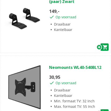
(paar) Zwart
de
5
149,-
sterren.
Op voorraad
Draaibaar
Kantelbaar
(1)
5.0
Neomounts WL40-540BL12
van
de
30,95
5
Op voorraad
sterren.
1
Draaibaar
beoordeling
Kantelbaar
Min. formaat TV: 32 Inch
Max. formaat TV: 55 Inch