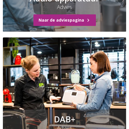
Advies
Naar de adviespagina
DAB+
Advies