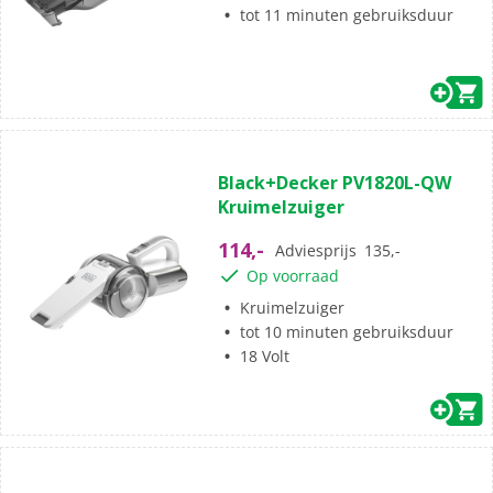
tot 11 minuten gebruiksduur
(0)
0.0
Black+Decker PV1820L-QW
van
Kruimelzuiger
de
5
114,-
Adviesprijs
135,-
sterren.
Op voorraad
Kruimelzuiger
tot 10 minuten gebruiksduur
18 Volt
(0)
0.0