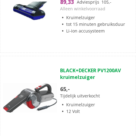
89,33
Adviesprijs
105,-
sterren.
Alleen winkelvoorraad
Kruimelzuiger
tot 15 minuten gebruiksduur
Li-ion accusysteem
(0)
0.0
BLACK+DECKER PV1200AV
van
kruimelzuiger
de
5
65,-
sterren.
Tijdelijk uitverkocht
Kruimelzuiger
12 Volt