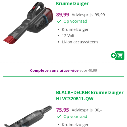
Kruimelzuiger
de
5
89,99
Adviesprijs
99,99
sterren.
Op voorraad
Kruimelzuiger
12 Volt
Li-ion accusysteem
Standaard
gratis
thuisbezorgd vanaf 49,-
Al meer dan
50 jaar
dé elektronicaspecialist
Complete aansluitservice
voor 49,99
(0)
0.0
BLACK+DECKER kruimelzuiger
van
HLVC320B11-QW
de
5
75,95
Adviesprijs
90,-
sterren.
Op voorraad
Kruimelzuiger