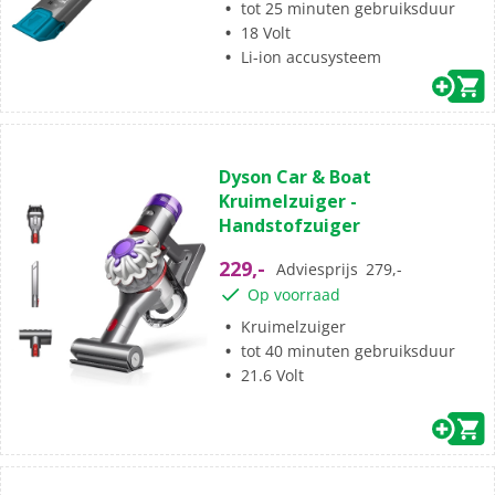
tot 25 minuten gebruiksduur
18 Volt
Li-ion accusysteem
(2)
5.0
Dyson Car & Boat
van
Kruimelzuiger -
de
Handstofzuiger
5
sterren.
229,-
Adviesprijs
279,-
2
Op voorraad
beoordelingen
Kruimelzuiger
tot 40 minuten gebruiksduur
21.6 Volt
(8)