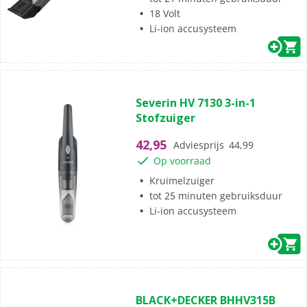
18 Volt
Li-ion accusysteem
(0)
0.0
Severin HV 7130 3-in-1
van
Stofzuiger
de
5
42,95
Adviesprijs
44,99
sterren.
Op voorraad
Kruimelzuiger
tot 25 minuten gebruiksduur
Li-ion accusysteem
(0)
0.0
BLACK+DECKER BHHV315B
van