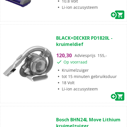
10.8 Volt
Li-ion accusysteem
(0)
0.0
BLACK+DECKER PD1820L -
van
kruimeldief
de
5
120,30
Adviesprijs
155,-
sterren.
Op voorraad
Kruimelzuiger
tot 15 minuten gebruiksduur
18 Volt
Li-ion accusysteem
(15)
4.6
Bosch BHN24L Move Lithium
van
kruimelzuiger