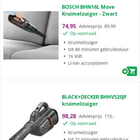
4.3
BOSCH BHN16L Move
van
Kruimelzuiger - Zwart
de
5
74,95
Adviesprijs
89,99
sterren.
Op voorraad
8
beoordelingen
Kruimelzuiger
tot 40 minuten gebruiksduur
16 Volt
Li-ion accusysteem
(1)
4.0
BLACK+DECKER BHHV520JF
van
kruimelzuiger
de
5
98,28
Adviesprijs
115,-
sterren.
Op voorraad
1
beoordeling
Kruimelzuiger
tot 21 minuten gebruiksduur