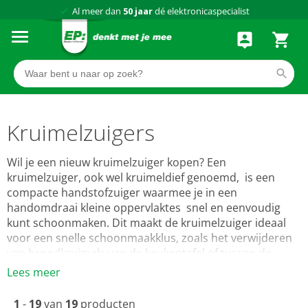
Al meer dan
50 jaar
dé elektronicaspecialist
75 winkels
door heel Nederland
Achteraf betalen via Klarna
Kruimelzuigers
Wil je een nieuw kruimelzuiger kopen? Een
kruimelzuiger, ook wel kruimeldief genoemd, is een
compacte handstofzuiger waarmee je in een
handomdraai kleine oppervlaktes snel en eenvoudig
kunt schoonmaken. Dit maakt de kruimelzuiger ideaal
voor een snelle schoonmaakklus, zoals het verwijderen
van broodkruimels van de keukentafel of tussen de
naden uit je bankstel. Doordat een kruimelzuiger
Lees meer
snoerloos is, heb je veel flexibiliteit en kom je op plekken
waar een normale stofzuiger niet komt. Het opgezogen
1
-
19
van
19
producten