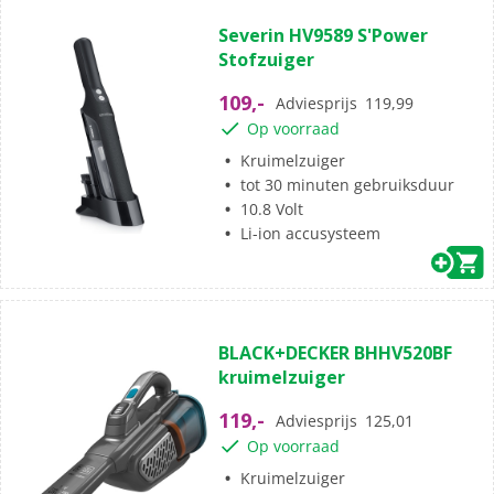
(0)
0.0
Severin HV9589 S'Power
van
Stofzuiger
de
5
109,-
Adviesprijs
119,99
sterren.
Op voorraad
Kruimelzuiger
tot 30 minuten gebruiksduur
10.8 Volt
Li-ion accusysteem
(0)
0.0
BLACK+DECKER BHHV520BF
van
kruimelzuiger
de
5
119,-
Adviesprijs
125,01
sterren.
Op voorraad
Kruimelzuiger