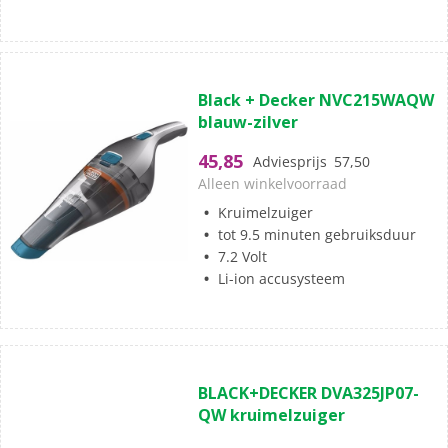
(0)
0.0
Black + Decker NVC215WAQW
van
blauw-zilver
de
5
45,85
Adviesprijs
57,50
sterren.
Alleen winkelvoorraad
Kruimelzuiger
tot 9.5 minuten gebruiksduur
7.2 Volt
Li-ion accusysteem
(0)
0.0
BLACK+DECKER DVA325JP07-
van
QW kruimelzuiger
de
5