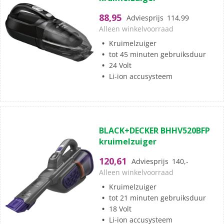
de
5
88,95
Adviesprijs
114,99
sterren.
Alleen winkelvoorraad
15
Kruimelzuiger
beoordelingen
tot 45 minuten gebruiksduur
24 Volt
Li-ion accusysteem
(1)
4.0
BLACK+DECKER BHHV520BFP
van
kruimelzuiger
de
5
120,61
Adviesprijs
140,-
sterren.
Alleen winkelvoorraad
1
Kruimelzuiger
beoordeling
tot 21 minuten gebruiksduur
18 Volt
Li-ion accusysteem