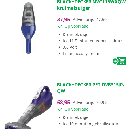
BLACK+DECKER NVC115WAQW
van
kruimelzuiger
de
5
37,95
Adviesprijs
47,50
sterren.
Op voorraad
Kruimelzuiger
tot 11.5 minuten gebruiksduur
3.6 Volt
Li-ion accusysteem
(0)
0.0
BLACK+DECKER PET DVB315JP-
van
QW
de
5
68,95
Adviesprijs
79,99
sterren.
Op voorraad
Kruimelzuiger
tot 10 minuten gebruiksduur