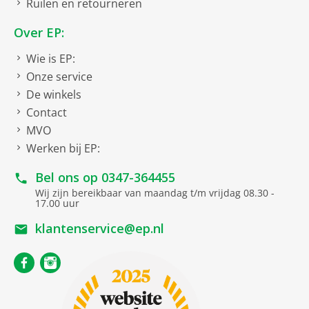
Ruilen en retourneren
kookplaten. EP: helpt je graag bij het kiezen van de juiste
inductie kookplaat.
Over EP:
Ontdek alles over: EP:Favoriet inductie kookplaten |
Wie is EP:
Inbouw inductie kookplaten
|
Vrijstaande inductie
Onze service
kookplaten
|
4-pits inductie kookplaten
|
5-pits
inductie kookplaten
|
1 fase inductie kookplaten
|
2
De winkels
fasen inductie kookplaten
|
3 fasen inductie
Contact
kookplaten
| Advies | Service | Acties
MVO
Werken bij EP:
Bel ons op
0347-364455
Wij zijn bereikbaar van maandag t/m vrijdag 08.30 -
17.00 uur
klantenservice@ep.nl