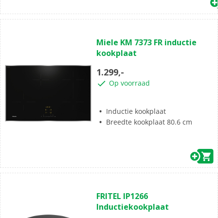
(0)
0.0
Miele KM 7373 FR inductie
van
kookplaat
de
5
1.299,-
sterren.
Op voorraad
Inductie kookplaat
Breedte kookplaat 80.6 cm
(0)
0.0
FRITEL IP1266
van
Inductiekookplaat
de