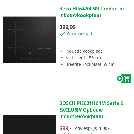
(0)
0.0
Beko HII64200SMT inductie
van
inbouwkookplaat
de
5
299,95
sterren.
Op voorraad
Inductie kookplaat
Nisbreedte 56 cm
Breedte kookplaat 59 cm
(9)
4.8
BOSCH PIE631HC1M Serie 6
van
EXCLUSIV Opbouw
de
Inductiekookplaat
5
sterren.
699,-
Adviesprijs
1.009,-
9