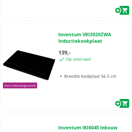
(0)
0.0
Inventum VKI3020ZWA
van
Inductiekookplaat
de
5
139,-
sterren.
Op voorraad
Breedte kookplaat 56.5 cm
Extra fabrieksgarantie
(0)
0.0
Inventum IKI6045 Inbouw
van