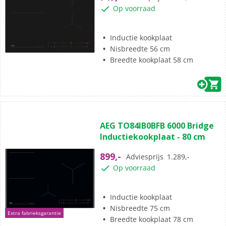
3
Op voorraad
beoordelingen
Inductie kookplaat
Nisbreedte 56 cm
Breedte kookplaat 58 cm
(1)
5.0
AEG TO84IB0BFB 6000 Bridge
van
Inductiekookplaat - 80 cm
de
5
899,-
Adviesprijs
1.289,-
sterren.
Op voorraad
1
beoordeling
Inductie kookplaat
Nisbreedte 75 cm
Extra fabrieksgarantie
Breedte kookplaat 78 cm