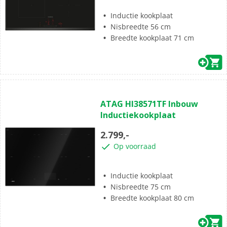
beoordelingen
Inductie kookplaat
Nisbreedte 56 cm
Breedte kookplaat 71 cm
(0)
0.0
ATAG HI38571TF Inbouw
van
Inductiekookplaat
de
5
2.799,-
sterren.
Op voorraad
Inductie kookplaat
Nisbreedte 75 cm
Breedte kookplaat 80 cm