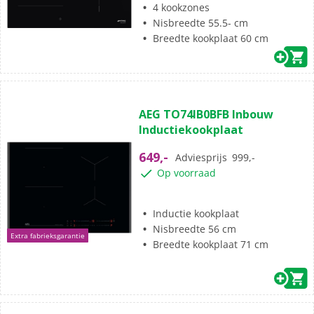
4 kookzones
Nisbreedte 55.5- cm
Breedte kookplaat 60 cm
(3)
4.7
AEG TO74IB0BFB Inbouw
van
Inductiekookplaat
de
5
649,-
Adviesprijs
999,-
sterren.
Op voorraad
3
beoordelingen
Inductie kookplaat
Nisbreedte 56 cm
Extra fabrieksgarantie
Breedte kookplaat 71 cm