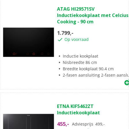
(0)
0.0
ATAG HI29571SV
van
Inductiekookplaat met Celcius
de
Cooking - 90 cm
5
sterren.
1.799,-
Op voorraad
Inductie kookplaat
Nisbreedte 86 cm
Breedte kookplaat 90.4 cm
2-fasen aansluiting 2-fasen aanslu
(0)
0.0
ETNA KIF5462ZT
van
Inductiekookplaat
de
5
455,-
Adviesprijs
499,-
sterren.