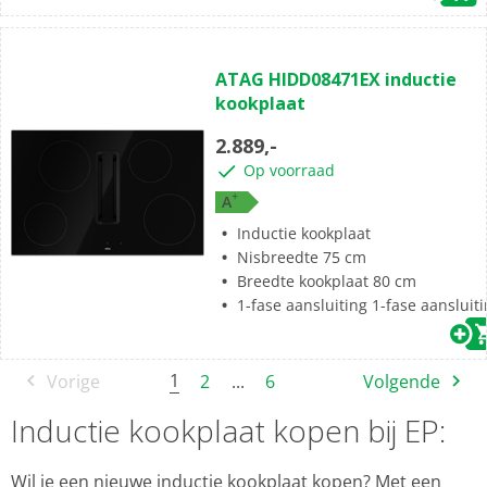
(0)
0.0
ATAG HIDD08471EX inductie
van
kookplaat
de
5
2.889,-
sterren.
Op voorraad
+
A
Inductie kookplaat
Nisbreedte 75 cm
Breedte kookplaat 80 cm
1-fase aansluiting 1-fase aansluit
1
Vorige
2
...
6
Volgende
Inductie kookplaat kopen bij EP:
Wil je een nieuwe inductie kookplaat kopen? Met een