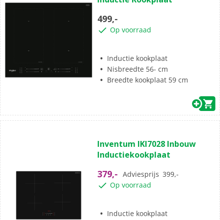
de
5
499,-
sterren.
Op voorraad
1
beoordeling
Inductie kookplaat
Nisbreedte 56- cm
Breedte kookplaat 59 cm
(1)
5.0
Inventum IKI7028 Inbouw
van
Inductiekookplaat
de
5
379,-
Adviesprijs
399,-
sterren.
Op voorraad
1
beoordeling
Inductie kookplaat