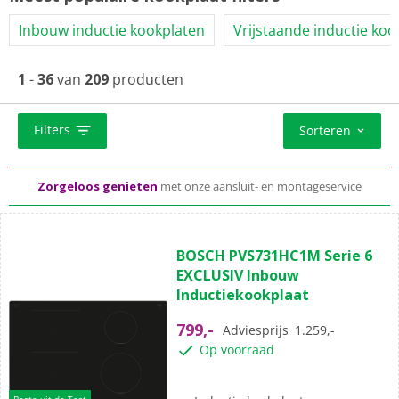
Inbouw inductie kookplaten
Vrijstaande inductie koo
1
-
36
van
209
producten
Standaard
gratis
thuisbezorgd vanaf 50,-
Filters
Sorteren
Al meer dan 50 jaar dé elektronicaspecialist
Zorgeloos genieten
met onze aansluit- en montageservice
(54)
4.9
BOSCH PVS731HC1M Serie 6
van
EXCLUSIV Inbouw
de
Inductiekookplaat
5
sterren.
799,-
Adviesprijs
1.259,-
54
Op voorraad
beoordelingen