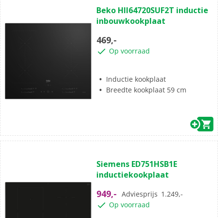
0.0
Beko HII64720SUF2T inductie
van
inbouwkookplaat
de
5
469,-
sterren.
Op voorraad
Inductie kookplaat
Breedte kookplaat 59 cm
(3)
5.0
Siemens ED751HSB1E
van
inductiekookplaat
de
5
949,-
Adviesprijs
1.249,-
sterren.
Op voorraad
3