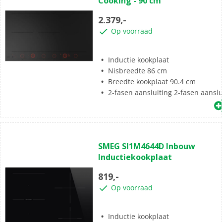
Cooking - 90 cm
5
sterren.
2.379,-
Op voorraad
Inductie kookplaat
Nisbreedte 86 cm
Breedte kookplaat 90.4 cm
2-fasen aansluiting 2-fasen aanslu
(0)
0.0
SMEG SI1M4644D Inbouw
van
Inductiekookplaat
de
5
819,-
sterren.
Op voorraad
Inductie kookplaat