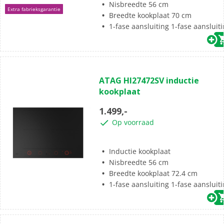
Nisbreedte 56 cm
Extra fabrieksgarantie
Breedte kookplaat 70 cm
1-fase aansluiting 1-fase aansluit
(0)
0.0
ATAG HI27472SV inductie
van
kookplaat
de
5
1.499,-
sterren.
Op voorraad
Inductie kookplaat
Nisbreedte 56 cm
Breedte kookplaat 72.4 cm
1-fase aansluiting 1-fase aansluit