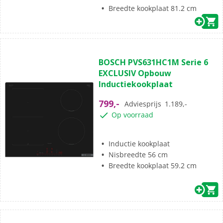
Breedte kookplaat 81.2 cm
(4)
4.8
BOSCH PVS631HC1M Serie 6
van
EXCLUSIV Opbouw
de
Inductiekookplaat
5
sterren.
799,-
Adviesprijs
1.189,-
4
Op voorraad
beoordelingen
Inductie kookplaat
Nisbreedte 56 cm
Breedte kookplaat 59.2 cm
(0)