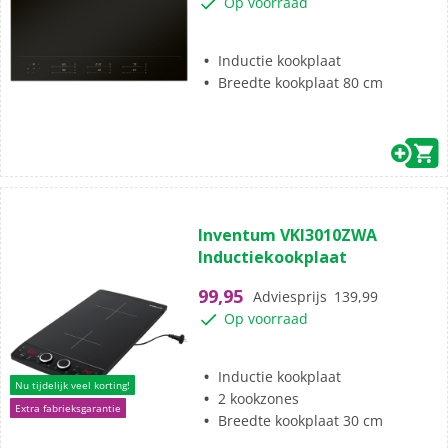
Op voorraad
Inductie kookplaat
Breedte kookplaat 80 cm
(2)
5.0
Inventum VKI3010ZWA
van
Inductiekookplaat
de
5
99,95
Adviesprijs
139,99
sterren.
Op voorraad
2
beoordelingen
Inductie kookplaat
Nu tijdelijk veel korting!
2 kookzones
Extra fabrieksgarantie
Breedte kookplaat 30 cm