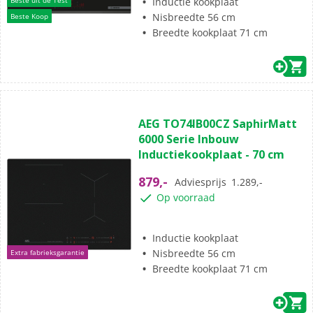
Inductie kookplaat
Beste uit de Test
Nisbreedte 56 cm
Beste Koop
Breedte kookplaat 71 cm
(59)
4.8
AEG TO74IB00CZ SaphirMatt
van
6000 Serie Inbouw
de
Inductiekookplaat - 70 cm
5
sterren.
879,-
Adviesprijs
1.289,-
59
Op voorraad
beoordelingen
Inductie kookplaat
Nisbreedte 56 cm
Extra fabrieksgarantie
Breedte kookplaat 71 cm