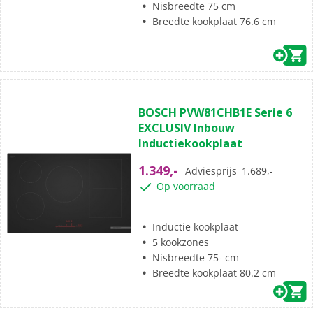
Nisbreedte 75 cm
Breedte kookplaat 76.6 cm
(2)
4.5
BOSCH PVW81CHB1E Serie 6
van
EXCLUSIV Inbouw
de
Inductiekookplaat
5
sterren.
1.349,-
Adviesprijs
1.689,-
2
Op voorraad
beoordelingen
Inductie kookplaat
5 kookzones
Nisbreedte 75- cm
Breedte kookplaat 80.2 cm