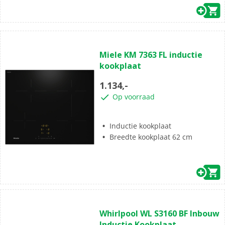
(0)
0.0
Miele KM 7363 FL inductie
van
kookplaat
de
5
1.134,-
sterren.
Op voorraad
Inductie kookplaat
Breedte kookplaat 62 cm
(1)
5.0
Whirlpool WL S3160 BF Inbouw
van
Inductie Kookplaat