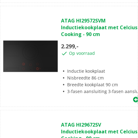
(0)
0.0
ATAG HI29572SVM
van
Inductiekookplaat met Celcius
de
Cooking - 90 cm
5
sterren.
2.299,-
Op voorraad
Inductie kookplaat
Nisbreedte 86 cm
Breedte kookplaat 90 cm
3-fasen aansluiting 3-fasen aanslu
(0)
0.0
ATAG HI29672SV
van
Inductiekookplaat met Celcius
de