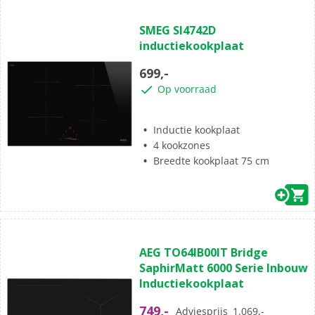
(0)
0.0
SMEG SI4742D
van
inductiekookplaat
de
5
699,-
sterren.
Op voorraad
Inductie kookplaat
4 kookzones
Breedte kookplaat 75 cm
(3)
4.7
AEG TO64IB00IT Bridge
van
SaphirMatt 6000 Serie Inbouw
de
Inductiekookplaat
5
sterren.
749,-
Adviesprijs
1.069,-