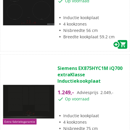
Op voorraad
beoordelingen
Inductie kookplaat
4 kookzones
Nisbreedte 56 cm
Breedte kookplaat 59.2 cm
(3)
4.7
Siemens EX875HYC1M iQ700
van
extraKlasse
de
Inductiekookplaat
5
sterren.
1.249,-
Adviesprijs
2.049,-
3
Op voorraad
beoordelingen
Inductie kookplaat
4 kookzones
Extra fabrieksgarantie
Nisbreedte 75 cm