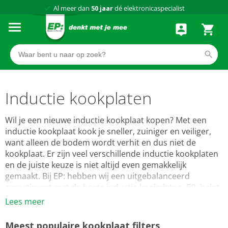
Al meer dan
50 jaar
dé elektronicaspecialist
75 winkels
door heel Nederland
Achteraf betalen via Klarna
Inductie kookplaten
Wil je een nieuwe inductie kookplaat kopen? Met een
inductie kookplaat kook je sneller, zuiniger en veiliger,
want alleen de bodem wordt verhit en dus niet de
kookplaat. Er zijn veel verschillende inductie kookplaten
en de juiste keuze is niet altijd even gemakkelijk
gemaakt. Bij EP: hebben wij een uitgebalanceerd
assortiment met de beste inductie kookplaten. EP: helpt
je graag bij het kiezen van de juiste inductie kookplaat.
Lees meer
Lees meer
Meest populaire kookplaat filters