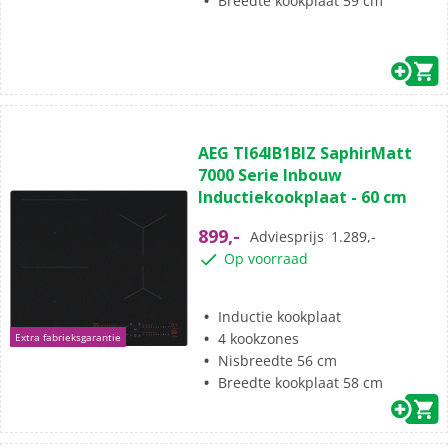
Breedte kookplaat 59 cm
(24)
4.8
AEG TI64IB1BIZ SaphirMatt
van
7000 Serie Inbouw
de
Inductiekookplaat - 60 cm
5
sterren.
899,-
Adviesprijs
1.289,-
24
Op voorraad
beoordelingen
Inductie kookplaat
4 kookzones
Extra fabrieksgarantie
Nisbreedte 56 cm
Breedte kookplaat 58 cm