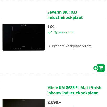
(0)
0.0
Severin DK 1033
van
Inductiekookplaat
de
5
169,-
sterren.
Op voorraad
Breedte kookplaat 60 cm
(0)
0.0
Miele KM 8685 FL MattFinish
van
Inbouw Inductiekookplaat
de
5
2.699,-
sterren.