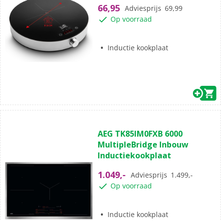
5
66,95
Adviesprijs
69,99
sterren.
Op voorraad
Inductie kookplaat
(0)
0.0
AEG TK85IM0FXB 6000
van
MultipleBridge Inbouw
de
Inductiekookplaat
5
sterren.
1.049,-
Adviesprijs
1.499,-
Op voorraad
Inductie kookplaat