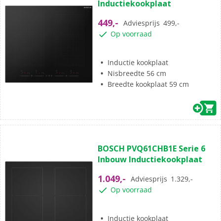
Inductiekookplaat
de
5
449,-
Adviesprijs
499,-
sterren.
Op voorraad
Inductie kookplaat
Nisbreedte 56 cm
Breedte kookplaat 59 cm
(3)
5.0
BOSCH PVQ61CHB1E Serie 6
van
Inbouw Inductiekookplaat
de
5
1.049,-
Adviesprijs
1.329,-
sterren.
Op voorraad
3
beoordelingen
Inductie kookplaat