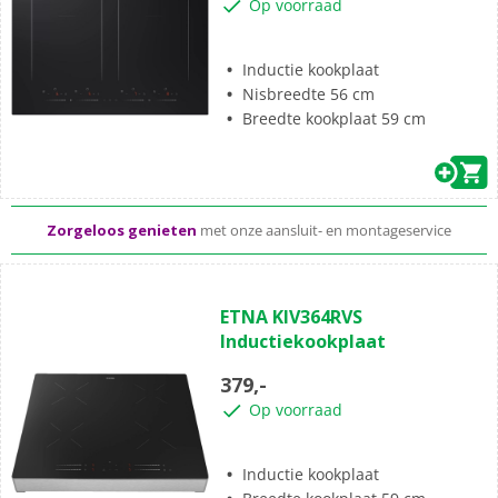
Op voorraad
Inductie kookplaat
Nisbreedte 56 cm
Breedte kookplaat 59 cm
Standaard
gratis
thuisbezorgd vanaf 50,-
Al meer dan 50 jaar dé elektronicaspecialist
Zorgeloos genieten
met onze aansluit- en montageservice
(1)
1.0
ETNA KIV364RVS
van
Inductiekookplaat
de
5
379,-
sterren.
Op voorraad
1
beoordeling
Inductie kookplaat