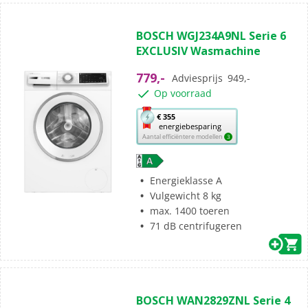
(0)
0.0
BOSCH WGJ234A9NL Serie 6
van
EXCLUSIV Wasmachine
de
5
779,-
Adviesprijs
949,-
sterren.
Op voorraad
Met
€ 355
energiebesparing
deze
Aantal efficiëntere modellen
3
knop
opent
Youreko’s
Energieklasse A
tool
Vulgewicht 8 kg
voor
max. 1400 toeren
energiebesparing.
71 dB centrifugeren
(3)
5.0
BOSCH WAN2829ZNL Serie 4
van