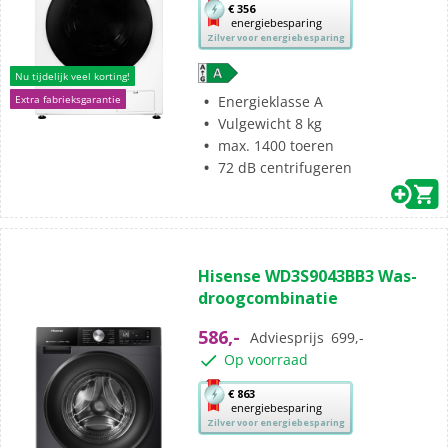
beoordelingen
Met
€ 356
energiebesparing
deze
Zilver voor energiebesparing
knop
opent
Nu tijdelijk veel korting!
Youreko’s
Energieklasse A
Extra fabrieksgarantie
tool
Vulgewicht 8 kg
voor
max. 1400 toeren
energiebesparing.
72 dB centrifugeren
(0)
0.0
Hisense WD3S9043BB3 Was-
van
droogcombinatie
de
5
586,-
Adviesprijs
699,-
sterren.
Op voorraad
Met
€ 863
energiebesparing
deze
Zilver voor energiebesparing
knop