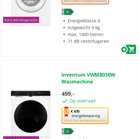
Brons voor energiebesparing
knop
opent
Youreko’s
Energieklasse A
Extra fabrieksgarantie
tool
Vulgewicht 9 kg
voor
max. 1400 toeren
energiebesparing.
71 dB centrifugeren
(1)
5.0
Inventum VWM8030W
van
Wasmachine
de
5
499,-
sterren.
Op voorraad
1
beoordeling
Met
€ 470
energiebesparing
deze
Goud voor energiebesparing
knop
opent
Youreko’s