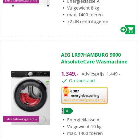
Energieklasse A
Extra fabrieksgarantie
tool
Vulgewicht 8 kg
voor
max. 1400 toeren
energiebesparing.
72 dB centrifugeren
(0)
0.0
AEG LR97HAMBURG 9000
van
AbsoluteCare Wasmachine
de
5
1.349,-
Adviesprijs
1.449,-
sterren.
Op voorraad
Met
€ 387
energiebesparing
deze
Goud voor energiebesparing
knop
opent
Youreko’s
Energieklasse A
Extra fabrieksgarantie
tool
Vulgewicht 10 kg
voor
max. 1400 toeren