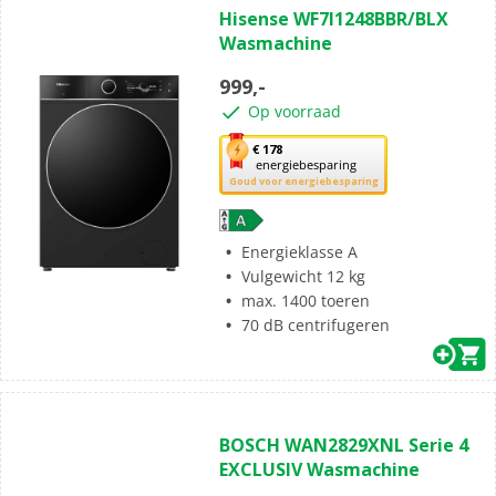
Hisense WF7I1248BBR/BLX
van
Wasmachine
de
5
999,-
sterren.
Op voorraad
Met
€ 178
energiebesparing
deze
Goud voor energiebesparing
knop
opent
Youreko’s
Energieklasse A
tool
Vulgewicht 12 kg
voor
max. 1400 toeren
energiebesparing.
70 dB centrifugeren
(0)
0.0
BOSCH WAN2829XNL Serie 4
van
EXCLUSIV Wasmachine
de