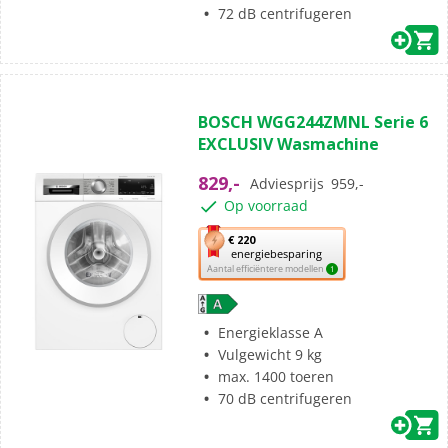
energiebesparing.
72 dB centrifugeren
(331)
4.9
BOSCH WGG244ZMNL Serie 6
van
EXCLUSIV Wasmachine
de
5
829,-
Adviesprijs
959,-
sterren.
Op voorraad
331
beoordelingen
Met
€ 220
energiebesparing
deze
Aantal efficiëntere modellen
1
knop
opent
Youreko’s
Energieklasse A
tool
Vulgewicht 9 kg
voor
max. 1400 toeren
energiebesparing.
70 dB centrifugeren