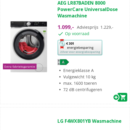
AEG LR87BADEN 8000
van
PowerCare UniversalDose
de
Wasmachine
5
sterren.
1.099,-
Adviesprijs
1.229,-
57
Op voorraad
beoordelingen
Met
€ 301
energiebesparing
deze
Zilver voor energiebesparing
knop
opent
Extra fabrieksgarantie
Youreko’s
Energieklasse A
tool
Vulgewicht 10 kg
voor
max. 1600 toeren
energiebesparing.
72 dB centrifugeren
(46)
4.9
LG F4WX801YB Wasmachine
van
de