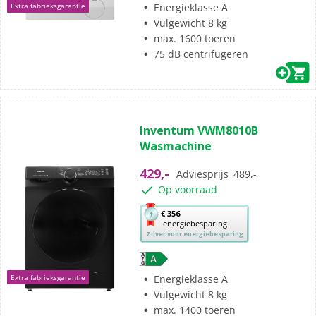
Youreko’s
Energieklasse A
Extra fabrieksgarantie
tool
Vulgewicht 8 kg
voor
max. 1600 toeren
energiebesparing.
75 dB centrifugeren
(63)
4.9
Inventum VWM8010B
van
Wasmachine
de
5
429,-
Adviesprijs
489,-
sterren.
Op voorraad
63
beoordelingen
Met
€ 356
energiebesparing
deze
Zilver voor energiebesparing
knop
opent
Youreko’s
Energieklasse A
Extra fabrieksgarantie
tool
Vulgewicht 8 kg
voor
max. 1400 toeren