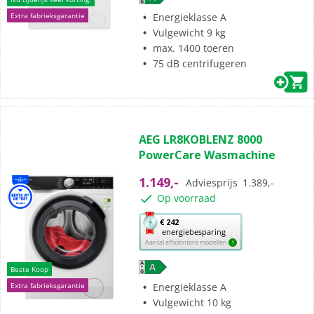
Youreko’s
Energieklasse A
Extra fabrieksgarantie
tool
Vulgewicht 9 kg
voor
max. 1400 toeren
energiebesparing.
75 dB centrifugeren
(45)
4.9
AEG LR8KOBLENZ 8000
van
PowerCare Wasmachine
de
5
1.149,-
Adviesprijs
1.389,-
sterren.
Op voorraad
45
beoordelingen
Met
€ 242
energiebesparing
deze
Aantal efficiëntere modellen
1
knop
opent
Beste Koop
Youreko’s
Energieklasse A
Extra fabrieksgarantie
tool
Vulgewicht 10 kg
voor