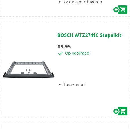
energiebesparing.
72 dB centrifugeren
(0)
0.0
BOSCH WTZ2741C Stapelkit
van
de
89,95
5
Op voorraad
sterren.
Tussenstuk
(0)
0.0