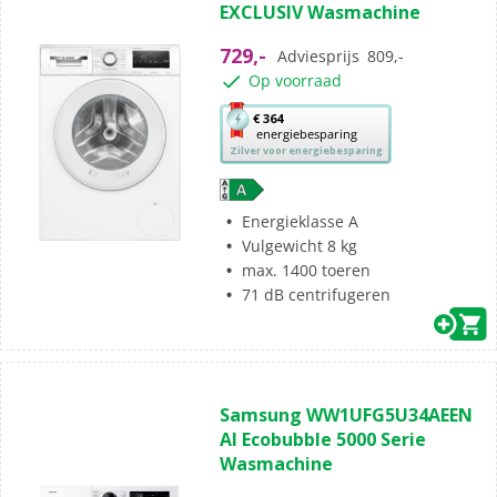
EXCLUSIV Wasmachine
de
5
729,-
Adviesprijs
809,-
sterren.
Op voorraad
3
beoordelingen
Met
€ 364
energiebesparing
deze
Zilver voor energiebesparing
knop
opent
Youreko’s
Energieklasse A
tool
Vulgewicht 8 kg
voor
max. 1400 toeren
energiebesparing.
71 dB centrifugeren
(4)
5.0
Samsung WW1UFG5U34AEEN
van
AI Ecobubble 5000 Serie
de
Wasmachine
5
sterren.