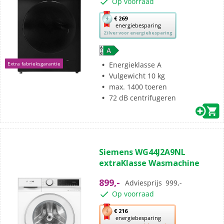
Op voorraad
Met
€ 269
energiebesparing
deze
Zilver voor energiebesparing
knop
opent
Youreko’s
Energieklasse A
Extra fabrieksgarantie
tool
Vulgewicht 10 kg
voor
max. 1400 toeren
energiebesparing.
72 dB centrifugeren
(0)
0.0
Siemens WG44J2A9NL
van
extraKlasse Wasmachine
de
5
899,-
Adviesprijs
999,-
sterren.
Op voorraad
Met
€ 216
energiebesparing
deze