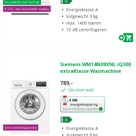
opent
Nu tijdelijk veel korting!
Youreko’s
Energieklasse A
€ 125,- aan wasmiddel cadeau
tool
Vulgewicht 9 kg
voor
max. 1400 toeren
energiebesparing.
72 dB centrifugeren
(6)
5.0
Siemens WM14N09XNL iQ300
van
extraKlasse Wasmachine
de
5
789,-
sterren.
Op voorraad
6
beoordelingen
Met
€ 365
energiebesparing
deze
Aantal efficiëntere modellen
3
knop
opent
Youreko’s
Energieklasse A
Extra fabrieksgarantie
tool
Vulgewicht 8 kg