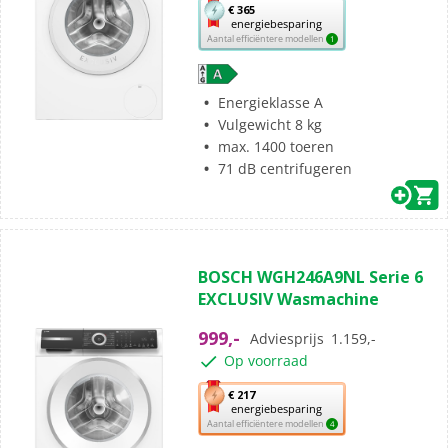
beoordelingen
Met
€ 365
energiebesparing
deze
Aantal efficiëntere modellen
1
knop
opent
Youreko’s
Energieklasse A
tool
Vulgewicht 8 kg
voor
max. 1400 toeren
energiebesparing.
71 dB centrifugeren
(62)
4.9
BOSCH WGH246A9NL Serie 6
van
EXCLUSIV Wasmachine
de
5
999,-
Adviesprijs
1.159,-
sterren.
Op voorraad
62
beoordelingen
Met
€ 217
energiebesparing
deze
Aantal efficiëntere modellen
4
knop