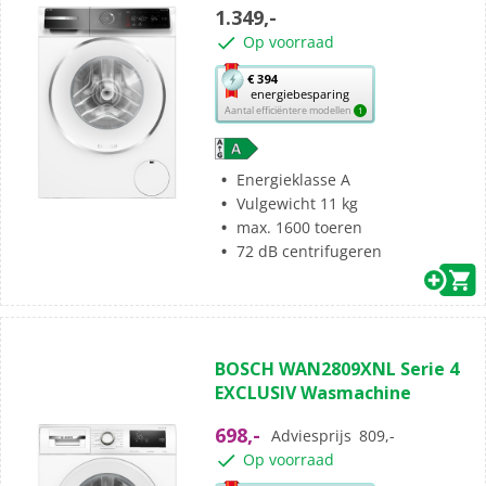
5
1.349,-
sterren.
Op voorraad
Met
€ 394
energiebesparing
deze
Aantal efficiëntere modellen
1
knop
opent
Youreko’s
Energieklasse A
tool
Vulgewicht 11 kg
voor
max. 1600 toeren
energiebesparing.
72 dB centrifugeren
(6)
5.0
BOSCH WAN2809XNL Serie 4
van
EXCLUSIV Wasmachine
de
5
698,-
Adviesprijs
809,-
sterren.
Op voorraad
6