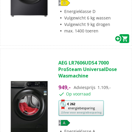
opent
Youreko’s
Energieklasse D
tool
Vulgewicht 6 kg wassen
voor
Vulgewicht 9 kg drogen
energiebesparing.
max. 1400 toeren
(4)
5.0
AEG LR7606UDS4 7000
van
ProSteam UniversalDose
de
Wasmachine
5
sterren.
949,-
Adviesprijs
1.109,-
4
Op voorraad
beoordelingen
Met
€ 262
energiebesparing
deze
Zilver voor energiebesparing
knop
opent
Youreko’s
Energieklasse A