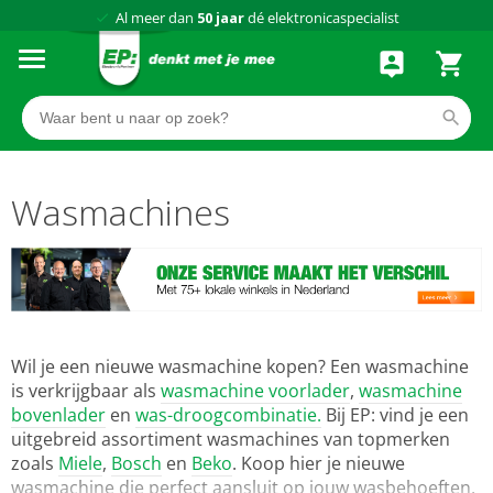
Al meer dan
50 jaar
dé elektronicaspecialist
75 winkels
door heel Nederland
Achteraf betalen via Klarna
Wasmachines
Wil je een nieuwe wasmachine kopen? Een wasmachine
is verkrijgbaar als
wasmachine voorlader
,
wasmachine
bovenlader
en
was-droogcombinatie.
Bij EP: vind je een
uitgebreid assortiment wasmachines van topmerken
zoals
Miele
,
Bosch
en
Beko
. Koop hier je nieuwe
wasmachine die perfect aansluit op jouw wasbehoeften,