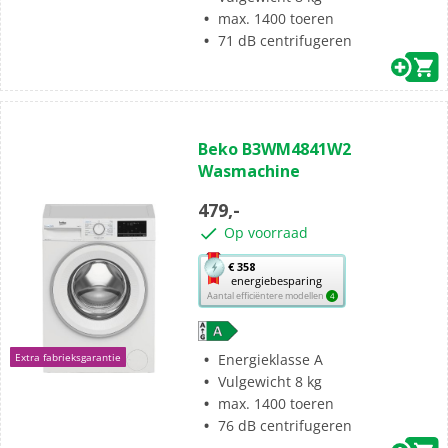
voor
max. 1400 toeren
energiebesparing.
71 dB centrifugeren
(2)
4.0
Beko B3WM4841W2
van
Wasmachine
de
5
479,-
sterren.
Op voorraad
2
beoordelingen
Met
€ 358
energiebesparing
deze
Aantal efficiëntere modellen
4
knop
opent
Youreko’s
Energieklasse A
Extra fabrieksgarantie
tool
Vulgewicht 8 kg
voor
max. 1400 toeren
energiebesparing.
76 dB centrifugeren