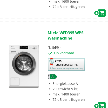
max. 1600 toeren
energiebesparing.
72 dB centrifugeren
(1)
5.0
Miele WED395 WPS
van
Wasmachine
de
5
1.449,-
sterren.
Op voorraad
1
beoordeling
Met
€ 295
energiebesparing
deze
Zilver voor energiebesparing
knop
opent
Youreko’s
Energieklasse A
tool
Vulgewicht 9 kg
voor
max. 1400 toeren
energiebesparing.
72 dB centrifugeren