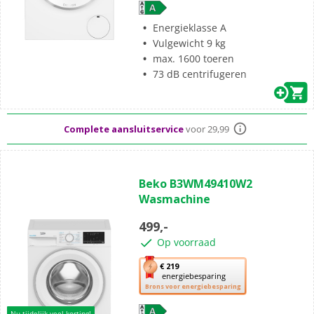
opent
Youreko’s
Energieklasse A
tool
Vulgewicht 9 kg
voor
max. 1600 toeren
energiebesparing.
Standaard
gratis
thuisbezorgd vanaf 50,-
73 dB centrifugeren
Al meer dan 50 jaar dé elektronicaspecialist
Complete aansluitservice
voor 29,99
(3)
4.3
Beko B3WM49410W2
van
Wasmachine
de
5
499,-
sterren.
Op voorraad
3
beoordelingen
Met
€ 219
energiebesparing
deze
Brons voor energiebesparing
knop
opent
Nu tijdelijk veel korting!