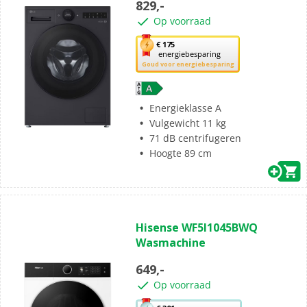
829,-
5
Op voorraad
sterren.
46
Met
€ 175
energiebesparing
beoordelingen
deze
Goud voor energiebesparing
knop
opent
Youreko’s
Energieklasse A
tool
Vulgewicht 11 kg
voor
71 dB centrifugeren
energiebesparing.
Hoogte 89 cm
(4)
5.0
Hisense WF5I1045BWQ
van
Wasmachine
de
5
649,-
sterren.
Op voorraad
4
beoordelingen