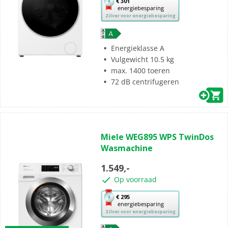
Met
€ 301
energiebesparing
deze
Zilver voor energiebesparing
knop
opent
Youreko’s
Energieklasse A
tool
Vulgewicht 10.5 kg
voor
max. 1400 toeren
energiebesparing.
72 dB centrifugeren
(1)
4.0
Miele WEG895 WPS TwinDos
van
Wasmachine
de
5
1.549,-
sterren.
Op voorraad
1
beoordeling
Met
€ 295
energiebesparing
deze
Zilver voor energiebesparing
knop