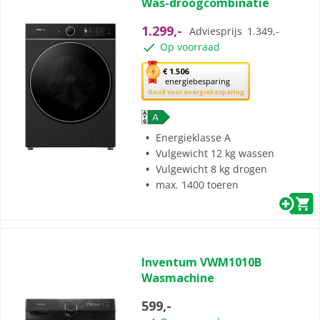
Was-droogcombinatie
de
5
1.299,-
Adviesprijs
1.349,-
sterren.
Op voorraad
Met
€ 1.506
energiebesparing
deze
Goud voor energiebesparing
knop
opent
Youreko’s
Energieklasse A
tool
Vulgewicht 12 kg wassen
voor
Vulgewicht 8 kg drogen
energiebesparing.
max. 1400 toeren
(0)
0.0
Inventum VWM1010B
van
Wasmachine
de
5
599,-
sterren.