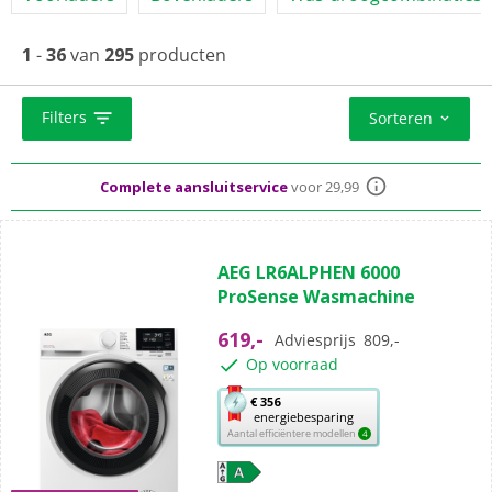
1
-
36
van
295
producten
Standaard
gratis
thuisbezorgd vanaf 50,-
Filters
Sorteren
Al meer dan 50 jaar dé elektronicaspecialist
Complete aansluitservice
voor 29,99
(150)
4.8
AEG LR6ALPHEN 6000
van
ProSense Wasmachine
de
5
619,-
Adviesprijs
809,-
sterren.
Op voorraad
150
beoordelingen
Met
€ 356
energiebesparing
deze
Aantal efficiëntere modellen
4
knop
opent