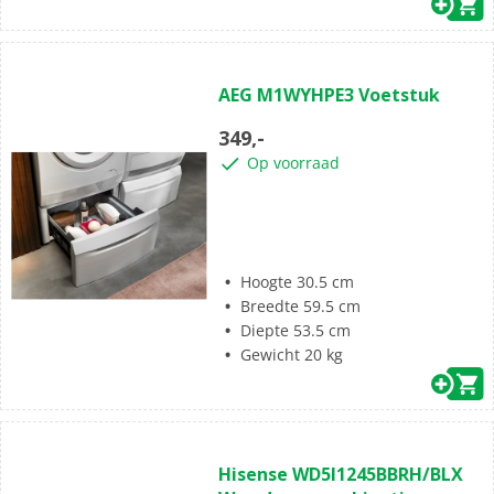
(0)
0.0
AEG M1WYHPE3 Voetstuk
van
de
349,-
5
Op voorraad
sterren.
Hoogte 30.5 cm
Breedte 59.5 cm
Diepte 53.5 cm
Gewicht 20 kg
(0)
0.0
Hisense WD5I1245BBRH/BLX
van