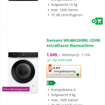
tool
Vulgewicht 10 kg
voor
max. 1600 toeren
energiebesparing.
72 dB centrifugeren
(41)
4.9
Siemens WG46H2A9NL iQ500
van
extraKlasse Wasmachine
de
5
1.049,-
Adviesprijs
1.159,-
sterren.
Op voorraad
41
beoordelingen
Met
€ 217
energiebesparing
deze
Aantal efficiëntere modellen
2
knop
opent
Youreko’s
Energieklasse A
Extra fabrieksgarantie
tool
Vulgewicht 9 kg
voor
max. 1600 toeren
energiebesparing.