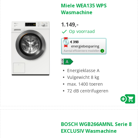
4.5
Miele WEA135 WPS
van
Wasmachine
de
5
1.149,-
sterren.
Op voorraad
6
beoordelingen
Met
€ 393
energiebesparing
deze
Aantal efficiëntere modellen
2
knop
opent
Youreko’s
Energieklasse A
tool
Vulgewicht 8 kg
voor
max. 1400 toeren
energiebesparing.
72 dB centrifugeren
(0)
0.0
BOSCH WGB266AMNL Serie 8
van
EXCLUSIV Wasmachine
de