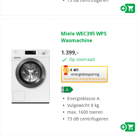
73 dB centrifugeren
(9)
4.9
Miele WEC395 WPS
van
Wasmachine
de
5
1.399,-
sterren.
Op voorraad
9
beoordelingen
Met
€ 431
energiebesparing
deze
Goud voor energiebesparing
knop
opent
Youreko’s
Energieklasse A
tool
Vulgewicht 8 kg
voor
max. 1600 toeren
energiebesparing.
73 dB centrifugeren