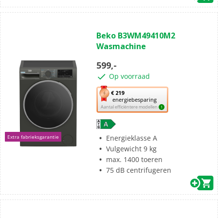
(1)
5.0
Beko B3WM49410M2
van
Wasmachine
de
5
599,-
sterren.
Op voorraad
1
beoordeling
Met
€ 219
energiebesparing
deze
Aantal efficiëntere modellen
1
knop
opent
Youreko’s
Energieklasse A
Extra fabrieksgarantie
tool
Vulgewicht 9 kg
voor
max. 1400 toeren
energiebesparing.
75 dB centrifugeren
(57)
4.8