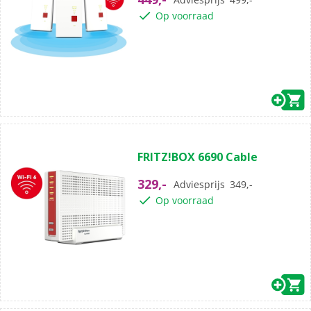
sterren.
Op voorraad
(0)
0.0
FRITZ!BOX 6690 Cable
van
de
329,-
Adviesprijs
349,-
5
Op voorraad
sterren.