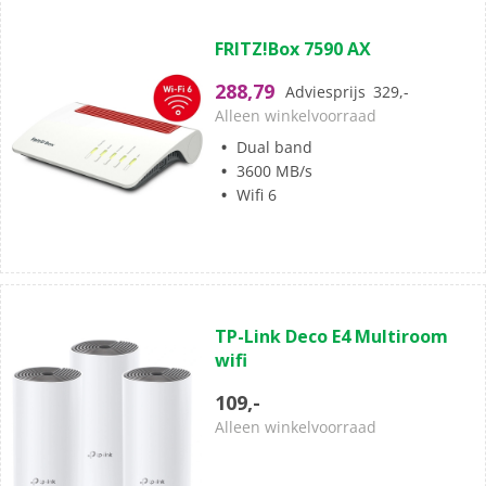
(0)
0.0
FRITZ!Box 7590 AX
van
de
288,79
Adviesprijs
329,-
5
Alleen winkelvoorraad
sterren.
Dual band
3600 MB/s
Wifi 6
(0)
0.0
TP-Link Deco E4 Multiroom
van
wifi
de
5
109,-
sterren.
Alleen winkelvoorraad