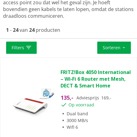
access point zou dat wel het geval zijn. Je hoeft
bovendien geen kabels te laten lopen, omdat de stations
draadloos communiceren.
1
-
24
van
24
producten
Filters
Sorteren
(0)
0.0
FRITZ!Box 4050 International
van
– Wi‑Fi 6 Router met Mesh,
de
DECT & Smart Home
5
sterren.
135,-
Adviesprijs
169,-
Op voorraad
Dual band
3000 MB/s
Wifi 6