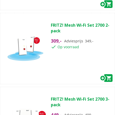
(0)
0.0
FRITZ! Mesh Wi‑Fi Set 2700 2-
van
pack
de
5
309,-
Adviesprijs
349,-
sterren.
Op voorraad
(0)
0.0
FRITZ! Mesh Wi‑Fi Set 2700 3-
van
pack
de
5
449,-
Adviesprijs
499,-