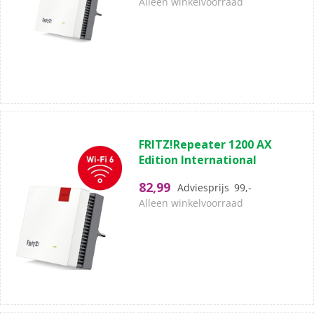
Alleen winkelvoorraad
(5)
5.0
FRITZ!Repeater 1200 AX
van
Edition International
de
5
82,99
Adviesprijs
99,-
sterren.
Alleen winkelvoorraad
5
beoordelingen