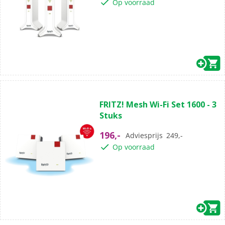
Op voorraad
sterren.
(0)
0.0
FRITZ! Mesh Wi-Fi Set 1600 - 3
van
Stuks
de
5
196,-
Adviesprijs
249,-
sterren.
Op voorraad