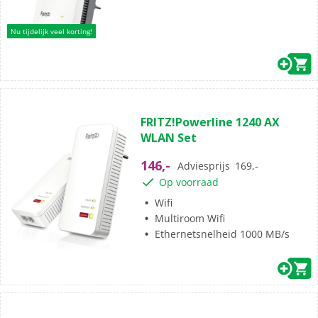
Nu tijdelijk veel korting!
(0)
0.0
FRITZ!Powerline 1240 AX
van
WLAN Set
de
5
146,-
Adviesprijs
169,-
sterren.
Op voorraad
Wifi
Multiroom Wifi
Ethernetsnelheid 1000 MB/s
(0)
0.0