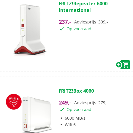
FRITZ!Repeater 6000
van
International
de
5
237,-
Adviesprijs
309,-
sterren.
Op voorraad
(0)
0.0
FRITZ!Box 4060
van
de
249,-
Adviesprijs
279,-
5
Op voorraad
sterren.
6000 MB/s
Wifi 6