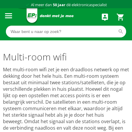
Al meer dan
50 jaar
dé elektronicaspecialist
75 winkels
door heel Nederland
Achteraf betalen via Klarna
Multi-room wifi
Met multi-room wifi zet je een draadloos netwerk op met
dekking door het hele huis. Een multi-room systeem
bestaat uit minimaal twee stations/satellieten, die je op
verschillende plekken in huis plaatst. Hoewel dit nogal
lijkt op een opstellen met access points is er een
belangrijk verschil. De satellieten in een multi-room
systeem communiceren met elkaar, waardoor je altijd
het sterkte signaal hebt als je je door het huis
beweegt. Omdat het signaal van de stations overlapt, is
de verbinding naadloos en valt deze nooit weg. Bij een