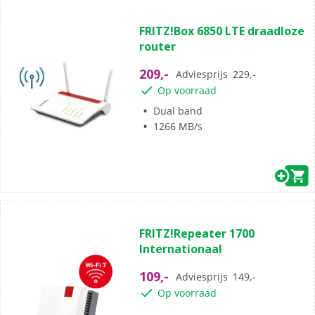
(0)
0.0
FRITZ!Box 6850 LTE draadloze
van
router
de
5
209,-
Adviesprijs
229,-
sterren.
Op voorraad
Dual band
1266 MB/s
(0)
0.0
FRITZ!Repeater 1700
van
Internationaal
de
5
109,-
Adviesprijs
149,-
sterren.
Op voorraad