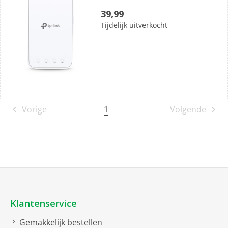
5
39,99
sterren.
Tijdelijk uitverkocht
1
Vorige
Volgende
Klantenservice
Gemakkelijk bestellen