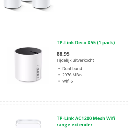
(0)
0.0
TP-Link Deco X55 (1 pack)
van
de
88,95
5
Tijdelijk uitverkocht
sterren.
Dual band
2976 MB/s
Wifi 6
(0)
0.0
TP-Link AC1200 Mesh Wifi
van
range extender
de