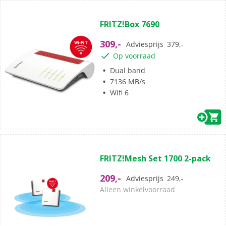
(0)
0.0
FRITZ!Box 7690
van
de
309,-
Adviesprijs
379,-
5
Op voorraad
sterren.
Dual band
7136 MB/s
Wifi 6
(0)
0.0
FRITZ!Mesh Set 1700 2-pack
van
de
209,-
Adviesprijs
249,-
5
Alleen winkelvoorraad
sterren.