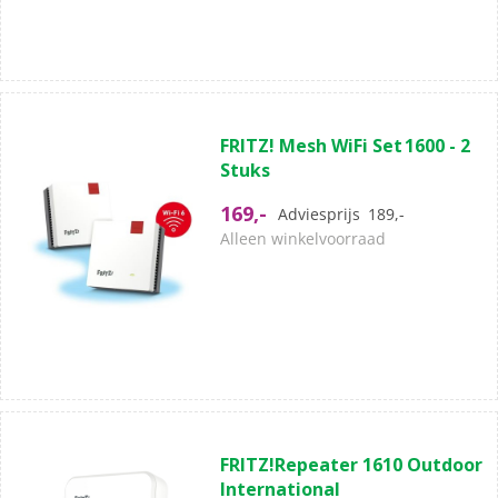
(0)
0.0
FRITZ! Mesh WiFi Set 1600 - 2
van
Stuks
de
5
169,-
Adviesprijs
189,-
sterren.
Alleen winkelvoorraad
(0)
0.0
FRITZ!Repeater 1610 Outdoor
van
International
de