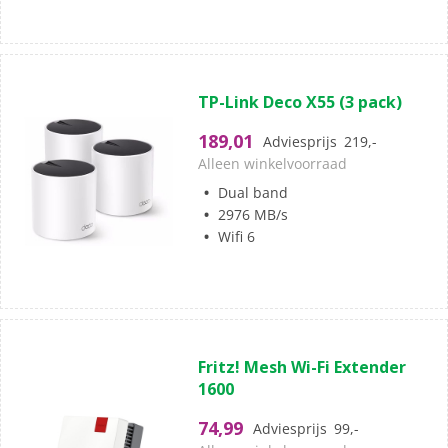
(0)
0.0
TP-Link Deco X55 (3 pack)
van
de
189,01
Adviesprijs
219,-
5
Alleen winkelvoorraad
sterren.
Dual band
2976 MB/s
Wifi 6
(0)
0.0
Fritz! Mesh Wi-Fi Extender
van
1600
de
5
74,99
Adviesprijs
99,-
sterren.