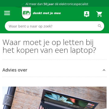
Al meer dan
50 jaar
dé elektronicaspecialist
75 winkels
door heel Nederland
Achteraf betalen via Klarna
Waar moet je op letten bij
het kopen van een laptop?
Advies over
Advies over het beeldscherm
Advies over de processor
Advies over het werkgeheugen (RAM)
Advies over opslag (SSD en HDD)
Advies over de videochip (gaming)