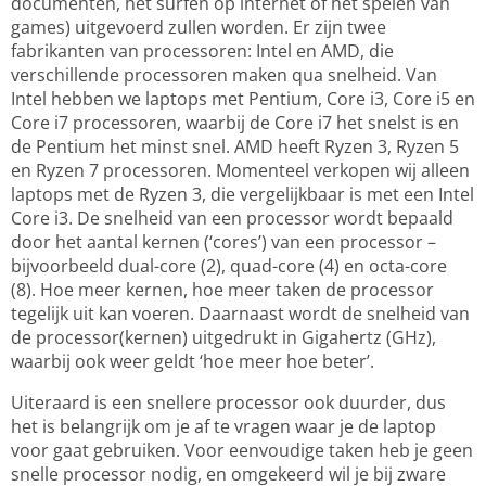
documenten, het surfen op internet of het spelen van
games) uitgevoerd zullen worden. Er zijn twee
fabrikanten van processoren: Intel en AMD, die
verschillende processoren maken qua snelheid. Van
Intel hebben we laptops met Pentium, Core i3, Core i5 en
Core i7 processoren, waarbij de Core i7 het snelst is en
de Pentium het minst snel. AMD heeft Ryzen 3, Ryzen 5
en Ryzen 7 processoren. Momenteel verkopen wij alleen
laptops met de Ryzen 3, die vergelijkbaar is met een Intel
Core i3. De snelheid van een processor wordt bepaald
door het aantal kernen (‘cores’) van een processor –
bijvoorbeeld dual-core (2), quad-core (4) en octa-core
(8). Hoe meer kernen, hoe meer taken de processor
tegelijk uit kan voeren. Daarnaast wordt de snelheid van
de processor(kernen) uitgedrukt in Gigahertz (GHz),
waarbij ook weer geldt ‘hoe meer hoe beter’.
Uiteraard is een snellere processor ook duurder, dus
het is belangrijk om je af te vragen waar je de laptop
voor gaat gebruiken. Voor eenvoudige taken heb je geen
snelle processor nodig, en omgekeerd wil je bij zware