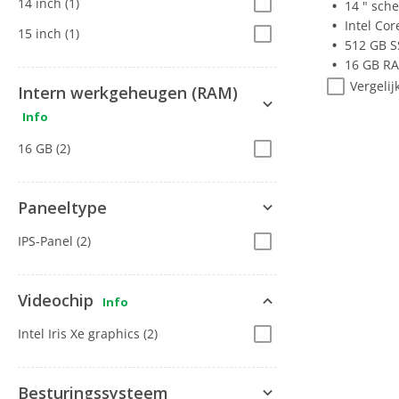
14 inch
(1)
14 " sch
Intel Cor
15 inch
(1)
512 GB 
16 GB R
Vergelij
Intern werkgeheugen (RAM)
Info
16 GB
(2)
Paneeltype
IPS-Panel
(2)
Videochip
Info
Intel Iris Xe graphics
(2)
Besturingssysteem