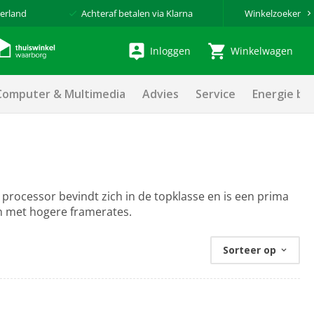
erland
Achteraf betalen via Klarna
Winkelzoeker
Inloggen
Winkelwagen
Computer & Multimedia
Advies
Service
Energie be
 processor bevindt zich in de topklasse en is een prima
n met hogere framerates.
Sorteer op