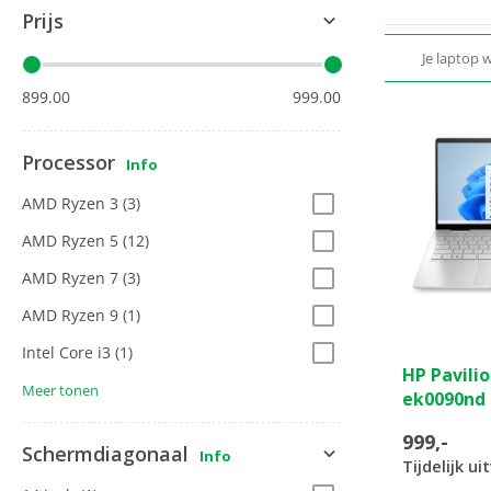
Prijs
Je laptop 
899.00
999.00
Processor
Info
AMD Ryzen 3
(3)
AMD Ryzen 5
(12)
AMD Ryzen 7
(3)
AMD Ryzen 9
(1)
Intel Core i3
(1)
0.0
HP Pavilio
van
Meer tonen
ek0090nd
de
5
999,-
sterren.
Schermdiagonaal
Info
Tijdelijk u