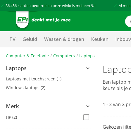
36.456
klanten beoordelen onze winkels met een
9.1
Al mee
TV
Geluid
Wassen & drogen
Keuken
Inbou
Computer & Telefonie
Computers
Laptops
Laptop
Laptops
Laptops met touchscreen
(1)
Een laptop m
Windows laptops
(2)
keuze als je
1
-
2
van
2
pr
Merk
HP
(2)
Gekozen filte