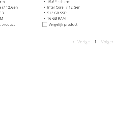
erm
15.6 " scherm
e i7 12.Gen
Intel Core i7 12.Gen
SSD
512 GB SSD
AM
16 GB RAM
k product
Vergelijk product
1
Vorige
Volge