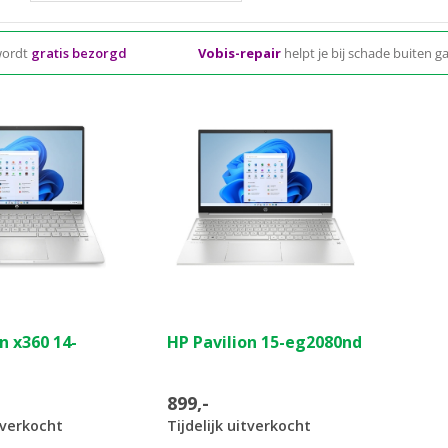
wordt
gratis bezorgd
Vobis-repair
helpt je bij schade buiten g
(0)
(0)
0.0
n x360 14-
HP Pavilion 15-eg2080nd
van
de
5
899,-
sterren.
itverkocht
Tijdelijk uitverkocht