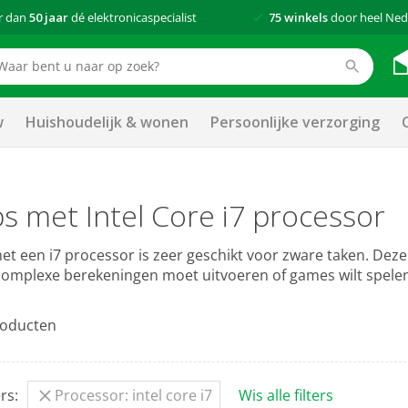
r dan
50 jaar
dé elektronicaspecialist
75 winkels
door heel Ned
w
Huishoudelijk & wonen
Persoonlijke verzorging
s met Intel Core i7 processor
et een i7 processor is zeer geschikt voor zware taken. Deze
 complexe berekeningen moet uitvoeren of games wilt spele
oducten
rs:
Processor: intel core i7
Wis alle filters