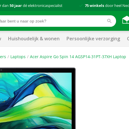
r dan
50 jaar
dé elektronicaspecialist
75 winkels
door heel Ne
w
Huishoudelijk & wonen
Persoonlijke verzorging
ers
Laptops
Acer Aspire Go Spin 14 AGSP14-31PT-37XH Laptop