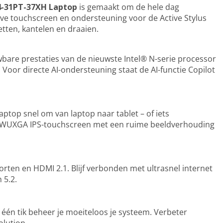
14-31PT-37XH Laptop
is gemaakt om de hele dag
sive touchscreen en ondersteuning voor de Active Stylus
ten, kantelen en draaien.
wbare prestaties van de nieuwste Intel® N-serie processor
oor directe AI-ondersteuning staat de AI-functie Copilot
laptop snel om van laptop naar tablet – of iets
ch WUXGA IPS-touchscreen met een ruime beeldverhouding
ten en HDMI 2.1. Blijf verbonden met ultrasnel internet
 5.2.
 één tik beheer je moeiteloos je systeem. Verbeter