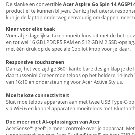
De slanke en convertible
Acer Aspire Go Spin 14 AGSP
productief te kunnen blijven. Dankzij het uiterst respon
kun je de laptop onderweg eenvoudig omklappen, neerzet
Klaar voor elke taak
Voer al je dagelijkse taken moeiteloos uit met de betrou
en tot wel 16 GB LPDDR5 RAM en 512 GB M.2 SSD-opslag. V
met één druk op de speciale Copilot knop voor je klaar.
Responsive touchscreen
Dankzij het veelzijdige 360° kantelbare design klap je de 
daartussenin! Creëer moeiteloos op het heldere 14-in
van 16:10 en ondersteuning voor Acer Active Stylus.
Moeiteloze connectiviteit
Sluit moeiteloos apparaten aan met twee USB Type-C-poor
via WiFi 6 en koppel apparaten moeiteloos met Bluetooth
Doe meer met AI-oplossingen van Acer
AcerSense™ geeft je meer controle over je apparaat. Met