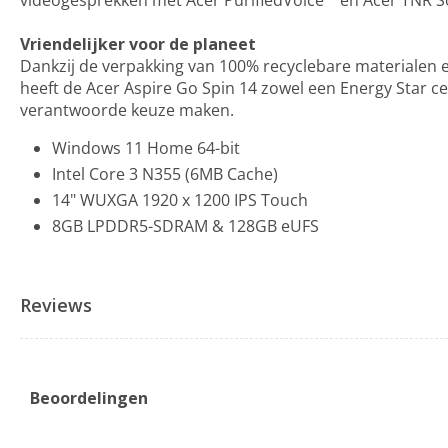
videogesprekken met Acer PurifiedVoice™ en Acer TNR So
Vriendelijker voor de planeet
Dankzij de verpakking van 100% recyclebare materialen
heeft de Acer Aspire Go Spin 14 zowel een Energy Star cer
verantwoorde keuze maken.
Windows 11 Home 64-bit
Intel Core 3 N355 (6MB Cache)
14" WUXGA 1920 x 1200 IPS Touch
8GB LPDDR5-SDRAM & 128GB eUFS
Reviews
Beoordelingen