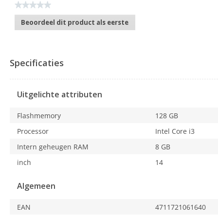
★★★★★
Geen
Beoordeel dit product als eerste
scorewaarde
.
Met
deze
actie
Specificaties
opent
u
een
Uitgelichte attributen
modaal
dialoogvenster.
Flashmemory
128 GB
Processor
Intel Core i3
Intern geheugen RAM
8 GB
inch
14
Algemeen
EAN
4711721061640