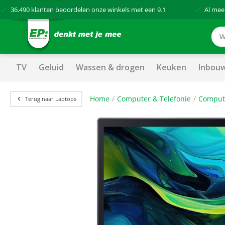
36.490
klanten beoordelen onze winkels met een
9.1
Al mee
TV
Geluid
Wassen & drogen
Keuken
Inbou
Home
Computer & Telefonie
Comput
Terug naar Laptops