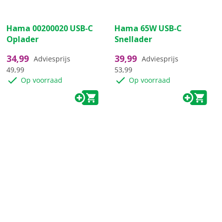
(0)
(0)
0.0
0.0
Hama 00200020 USB‑C
Hama 65W USB‑C
van
van
Oplader
Snellader
de
de
5
5
34,99
39,99
Adviesprijs
Adviesprijs
sterren.
sterren.
49,99
53,99
Op voorraad
Op voorraad