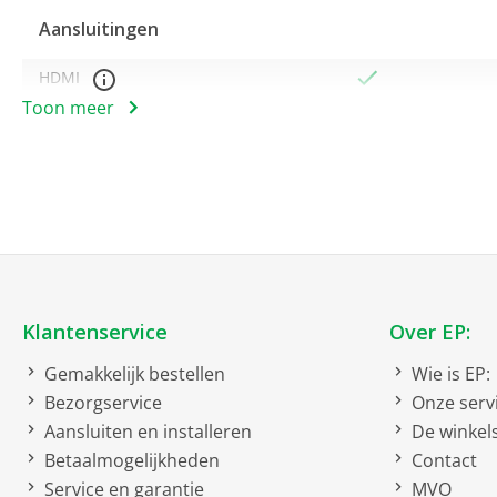
Aansluitingen
HDMI
Toon meer
Microfoon combi aansluiting
USB 3.2 Gen1 Type A
2 x
USB 3.2 Gen2 Type C
2 x
Bruto afmetingen inclusief verpakking
bruto breedte
28.7 cm
Klantenservice
Over EP:
bruto hoogte
6.7 cm
bruto diepte
Gemakkelijk bestellen
45.8 cm
Wie is EP:
Bezorgservice
Onze serv
bruto gewicht
2 kg
Aansluiten en installeren
De winkel
Betaalmogelijkheden
Contact
Display resolutie
Service en garantie
MVO