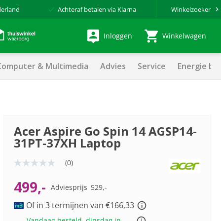
derland
Achteraf betalen via Klarna
Winkelzoeker
Inloggen
Winkelwagen
Computer & Multimedia
Advies
Service
Energie be
Acer Aspire Go Spin 14 AGSP14-
31PT-37XH Laptop
(0)
Geen
scorewaarde
Dezelfde
499,-
Adviesprijs
529,-
paginalink.
Of in 3 termijnen van €166,33
Vandaag besteld, dinsdag in