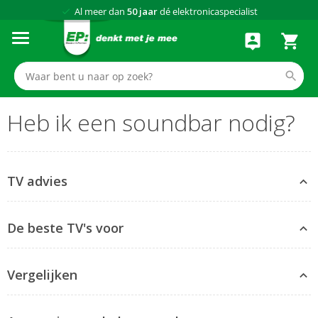
Al meer dan
50 jaar
dé elektronicaspecialist
75 winkels
door heel Nederland
Achteraf betalen via Klarna
Heb ik een soundbar nodig?
TV advies
Uitleg van specificaties
De beste TV's voor
Advies over kijkafstand
Advies over beeldkwaliteit
Gaming
Advies over Smart TV
Vergelijken
4K video kijken
Wat is HDR
Sport kijken
Verschillende soorten HD