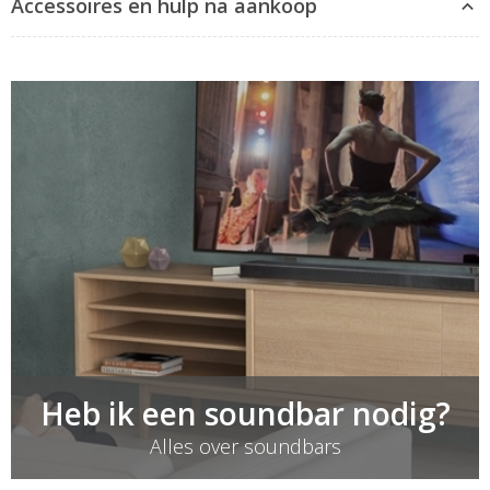
Accessoires en hulp na aankoop
Verschil tussen OLED en QLED
Verschil tussen LED en QLED
Hoe kies ik de juiste TV beugel?
Hoe hang ik mijn TV aan de muur?
Hoe sluit ik mijn TV aan?
Soundbar bij een platte tv
Heb ik een soundbar nodig?
Alles over soundbars