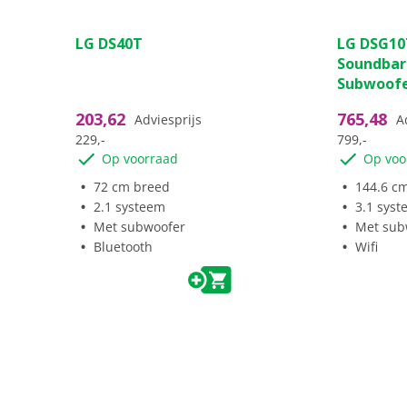
(4)
ALLM (Auto Low Latency
3.8
4.5
Mode)
LG DS40T
LG DSG10
van
van
Soundbar
de
de
VRR (Variable Refresh Rate)
Subwoof
5
5
sterren.
sterren.
Beeld
203,62
765,48
Adviesprijs
A
4
2
229,-
799,-
beoordelingen
beoordeli
Resolutie
3840x
Op voorraad
Op voo
Pixels
2160 pixels
72 cm breed
144.6 c
2.1 systeem
3.1 sys
4K resolutie
Met subwoofer
Met sub
Bluetooth
Wifi
4K-Upscaling
Beeldtechniek
Panel bediening
OLED-Panel
Beeldverversing (Hz)
165
Beeldverbetering II
alpha11 Gen3 4K AI-