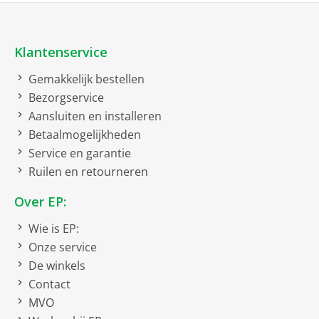
Processor
High Dynamic Range (HDR
10)
Klantenservice
Dolby Vision
Gemakkelijk bestellen
Hybrid Log Gamma (HLG)
Bezorgservice
Aansluiten en installeren
Betaalmogelijkheden
Bruto afmetingen inclusief verpakking
Service en garantie
bruto breedte
22.5 cm
Ruilen en retourneren
bruto hoogte
113 cm
Over EP:
bruto diepte
187 cm
Wie is EP:
bruto gewicht
36 kg
Onze service
De winkels
Comfort
Contact
Smart TV
SmartTV
MVO