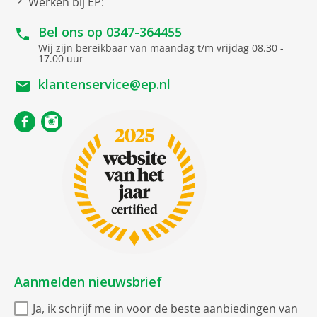
Werken bij EP:
Hbb TV Ready
Bel ons op
0347-364455
USB-Recording
Wij zijn bereikbaar van maandag t/m vrijdag 08.30 -
17.00 uur
WEB-Browser
klantenservice@ep.nl
Teletekst
Smart-platform
WebOS
AMD FreeSync Premium
Compatible met
Google Assistant
Draadloze verbindingen
WLAN
Aanmelden nieuwsbrief
Bluetooth
Ja, ik schrijf me in voor de beste aanbiedingen van