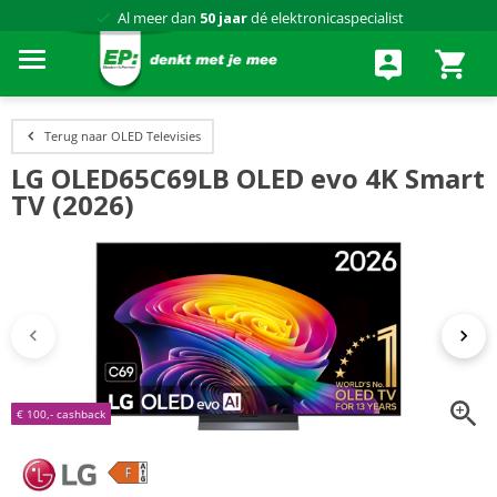
75 winkels
door heel Nederland
Achteraf betalen via Klarna
Terug naar OLED Televisies
LG OLED65C69LB OLED evo 4K Smart
TV (2026)
€ 100,- cashback