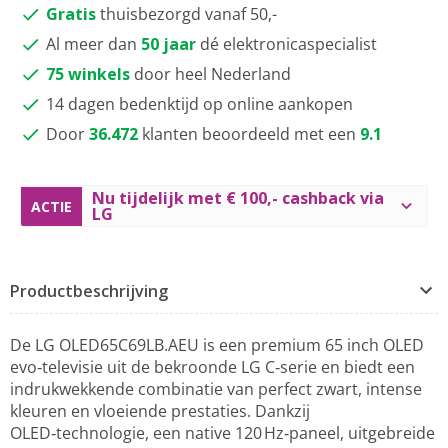
Gratis
thuisbezorgd vanaf 50,-
Al meer dan
50 jaar
dé elektronicaspecialist
75 winkels
door heel Nederland
14 dagen bedenktijd op online aankopen
Door
36.472
klanten beoordeeld met een
9.1
Nu tijdelijk met € 100,- cashback via
ACTIE
LG
Productbeschrijving
De LG OLED65C69LB.AEU is een premium 65 inch OLED
evo‑televisie uit de bekroonde LG C‑serie en biedt een
indrukwekkende combinatie van perfect zwart, intense
kleuren en vloeiende prestaties. Dankzij
OLED‑technologie, een native 120 Hz‑paneel, uitgebreide