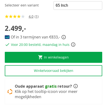
Selecteer een variant
4.0
(1)
4.0
van
5
2.499,-
sterren,
gemiddelde
Of in 3 termijnen van €833,-
scorewaarde.
Read
Voor 20:00 besteld, maandag in huis
a
Review.
Dezelfde
paginalink.
In winkelwagen
Winkelvoorraad bekijken
Oude apparaat
gratis
retour?
Klik op het tooltip-icoon voor meer
mogelijkheden