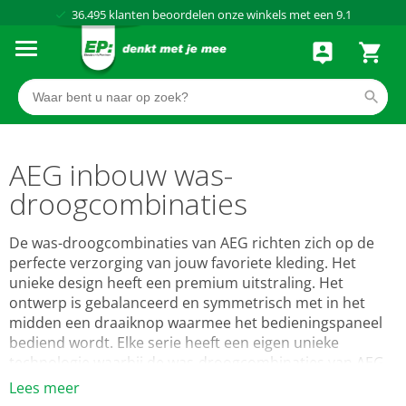
Al meer dan
50 jaar
dé elektronicaspecialist
75 winkels
door heel Nederland
Achteraf betalen via Klarna
AEG inbouw was-
droogcombinaties
De was-droogcombinaties van AEG richten zich op de
perfecte verzorging van jouw favoriete kleding. Het
unieke design heeft een premium uitstraling. Het
ontwerp is gebalanceerd en symmetrisch met in het
midden een draaiknop waarmee het bedieningspaneel
bediend wordt. Elke serie heeft een eigen unieke
technologie waarbij de was-droogcombinaties van AEG
per serie een stap verder gaan op het gebied van
Lees meer
kledingverzorging, Op alle AEG was-droogcombinaties