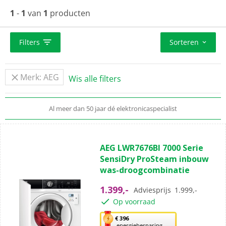
bij de (L6) 6000 serie zit ProSense®-technologie, bij de
1
-
1
van
1
producten
(L7) 7000 serie zit ProSteam®-technologie, bij de (L8)
8000 serie zit ÖKOMix®-technologie en bij de (L9) 9000
serie zit SoftWater®-technologie.
Filters
Sorteren
Standaard
gratis
thuisbezorgd vanaf 50,-
Merk: AEG
Wis alle filters
Al meer dan 50 jaar dé elektronicaspecialist
Complete aansluitservice
voor 29,99
(0)
0.0
AEG LWR7676BI 7000 Serie
van
SensiDry ProSteam inbouw
de
was-droogcombinatie
5
sterren.
1.399,-
Adviesprijs
1.999,-
Op voorraad
Met
€ 396
energiebesparing