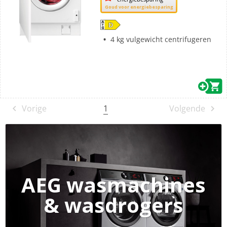
deze
Goud voor energiebesparing
knop
opent
Youreko’s
4 kg vulgewicht centrifugeren
tool
voor
energiebesparing.
1
Vorige
Volgende
AEG wasmachines
& wasdrogers