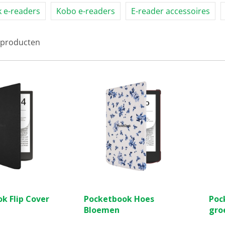
 e-readers
Kobo e-readers
E-reader accessoires
producten
(0)
(0)
0.0
0.0
k Flip Cover
Pocketbook Hoes
Poc
van
van
Bloemen
gro
de
de
5
5