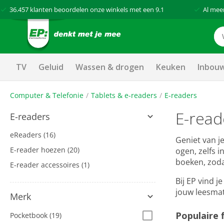
36.457
klanten beoordelen onze winkels met een
9.1
Al mee
TV
Geluid
Wassen & drogen
Keuken
Inbou
Computer & Telefonie
Tablets & e-readers
E-readers
E-read
E-readers
eReaders
(16)
Geniet van j
E-reader hoezen
(20)
ogen, zelfs 
boeken, zodat
E-reader accessoires
(1)
Bij EP vind 
jouw leesmat
Merk
Populaire f
Pocketbook
(19)