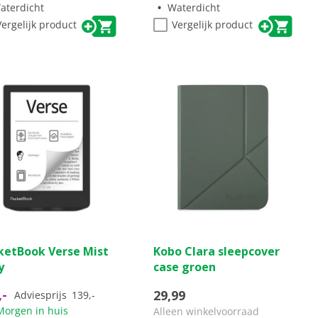
aterdicht
Waterdicht
Vergelijk product
Vergelijk product
(2)
(0)
0.0
ketBook Verse Mist
Kobo Clara sleepcover
van
y
case groen
de
5
,-
29,99
Adviesprijs
139,-
ren.
sterren.
Morgen in huis
Alleen winkelvoorraad