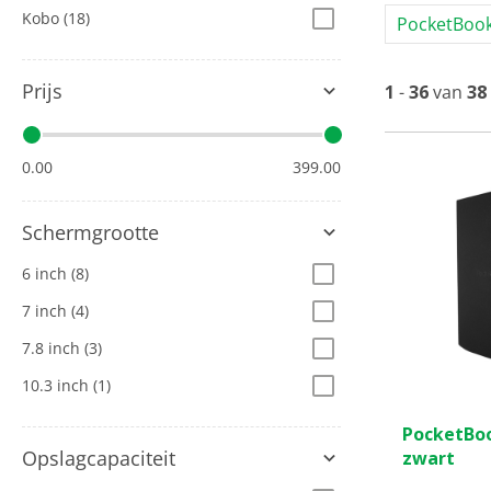
Kobo
(18)
PocketBook
Prijs
1
-
36
van
38
0.00
399.00
Schermgrootte
6 inch
(8)
7 inch
(4)
7.8 inch
(3)
10.3 inch
(1)
0.0
PocketBoo
van
Opslagcapaciteit
zwart
de
5