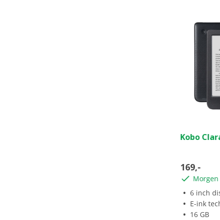
4.6
Kobo Clar
van
de
5
169,-
sterren.
Morgen 
5
beoordeli
6 inch di
E-ink tec
16 GB