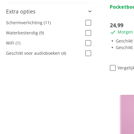
0.0
Pocketbo
van
Extra opties
de
5
Schermverlichting
(11)
24,99
sterren.
Morgen 
Waterbestendig
(9)
Geschikt
WiFi
(1)
Geschikt
Geschikt voor audioboeken
(4)
Vergelij