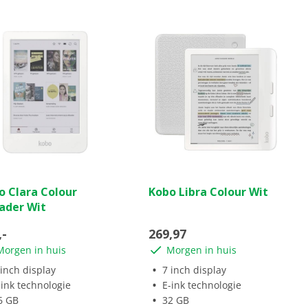
(0)
(2)
5.0
o Clara Colour
Kobo Libra Colour Wit
van
ader Wit
de
5
,-
269,97
ren.
sterren.
Morgen in huis
Morgen in huis
2
beoordelingen
 inch display
7 inch display
-ink technologie
E-ink technologie
6 GB
32 GB