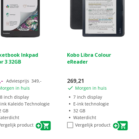
(0)
(4)
4.5
ketbook Inkpad
Kobo Libra Colour
van
or 3 32GB
eReader
de
5
ren.
sterren.
,-
269,21
Adviesprijs
349,-
4
Morgen in huis
Morgen in huis
beoordelingen
.8 inch display
7 inch display
-ink Kaleido Technologie
E-ink technologie
2 GB
32 GB
aterdicht
Waterdicht
Vergelijk product
Vergelijk product