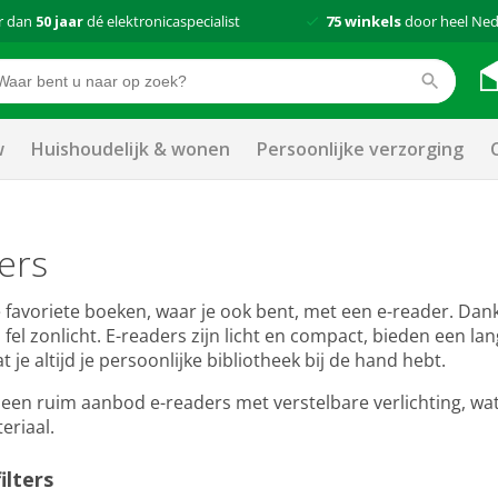
r dan
50 jaar
dé elektronicaspecialist
75 winkels
door heel Ned
w
Huishoudelijk & wonen
Persoonlijke verzorging
ers
e favoriete boeken, waar je ook bent, met een e-reader. Dank
in fel zonlicht. E-readers zijn licht en compact, bieden een
 je altijd je persoonlijke bibliotheek bij de hand hebt.
je een ruim aanbod e-readers met verstelbare verlichting, w
eriaal.
ilters