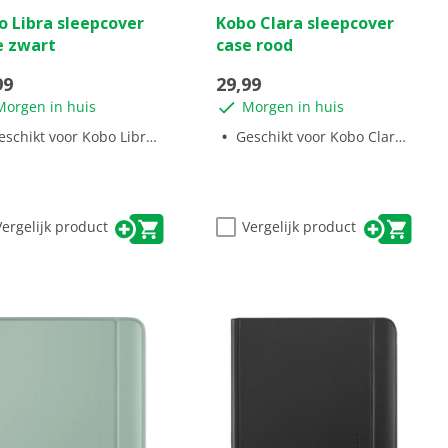
0.0
o Libra sleepcover
Kobo Clara sleepcover
van
e zwart
case rood
de
5
99
29,99
ren.
sterren.
Morgen in huis
Morgen in huis
schikt voor Kobo Libra Colour
Geschikt voor Kobo Clara BW/Colour
Vergelijk product
Vergelijk product