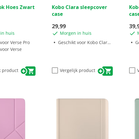
0.0
0.0
ok Hoes Zwart
Kobo Clara sleepcover
Kob
van
van
case
cas
de
de
5
5
29,99
39,
sterren.
ster
in huis
Morgen in huis
 voor Verse Pro
Geschikt voor Kobo Clara BW/Colour
Ge
 voor Verse
k product
Vergelijk product