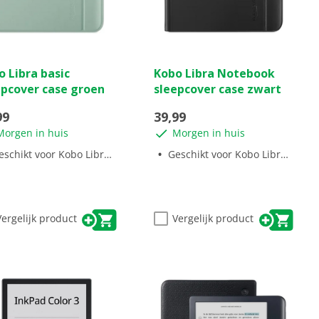
(1)
(0)
0.0
 Libra basic
Kobo Libra Notebook
van
epcover case groen
sleepcover case zwart
de
5
99
39,99
ren.
sterren.
Morgen in huis
Morgen in huis
ordeling
schikt voor Kobo Libra Colour
Geschikt voor Kobo Libra Colour
Vergelijk product
Vergelijk product