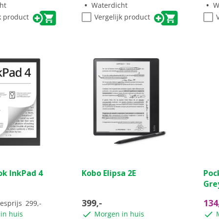
ht
Waterdicht
W
k product
Vergelijk product
(0)
(0)
0.0
5.0
k InkPad 4
Kobo Elipsa 2E
Poc
van
van
Gre
de
de
5
5
399,-
134
esprijs
299,-
sterren.
ster
in huis
Morgen in huis
2