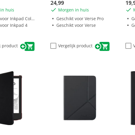
24,99
19,
sterren.
ster
in huis
Morgen in huis
oor Inkpad Color 2
Geschikt voor Verse Pro
Ge
 voor Inkpad 4
Geschikt voor Verse
G
k product
Vergelijk product
(0)
(0)