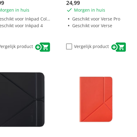
99
24,99
ren.
sterren.
Morgen in huis
Morgen in huis
1
beoordeling
schikt voor Inkpad Color 2
Geschikt voor Verse Pro
eschikt voor Inkpad 4
Geschikt voor Verse
Vergelijk product
Vergelijk product
(0)
(0)