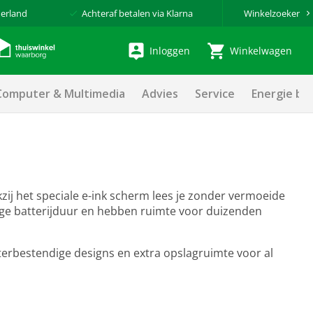
erland
Achteraf betalen via Klarna
Winkelzoeker
Inloggen
Winkelwagen
Computer & Multimedia
Advies
Service
Energie be
zij het speciale e-ink scherm lees je zonder vermoeide
 lange batterijduur en hebben ruimte voor duizenden
aterbestendige designs en extra opslagruimte voor al