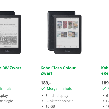
(5)
(1)
5.0
0.0
a BW Zwart
Kobo Clara Colour
Kob
van
van
Zwart
eRe
de
de
5
5
189,-
189
sterren.
ster
in huis
Morgen in huis
1
ngen
beoordeling
splay
6 inch display
6
hnologie
E-ink technologie
E
16 GB
1