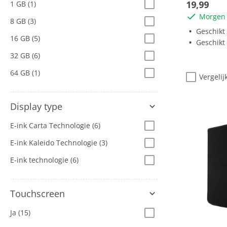
19,99
1 GB
(1)
sterren.
Morgen 
8 GB
(3)
Geschikt v
16 GB
(5)
Geschikt
32 GB
(6)
64 GB
(1)
Vergelij
Display type
E-ink Carta Technologie
(6)
E-ink Kaleido Technologie
(3)
E-ink technologie
(6)
Touchscreen
Ja
(15)