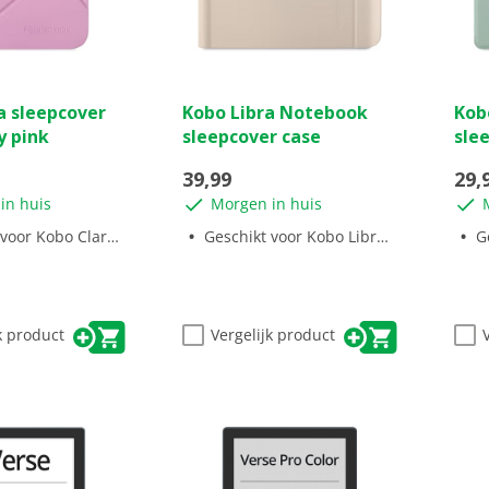
(0)
(0)
0.0
1.0
a sleepcover
Kobo Libra Notebook
Kobo
van
van
y pink
sleepcover case
sle
de
de
5
5
39,99
29,
sterren.
ster
in huis
Morgen in huis
1
beo
 Kobo Clara BW/Colour
Geschikt voor Kobo Libra Colour
Ge
k product
Vergelijk product