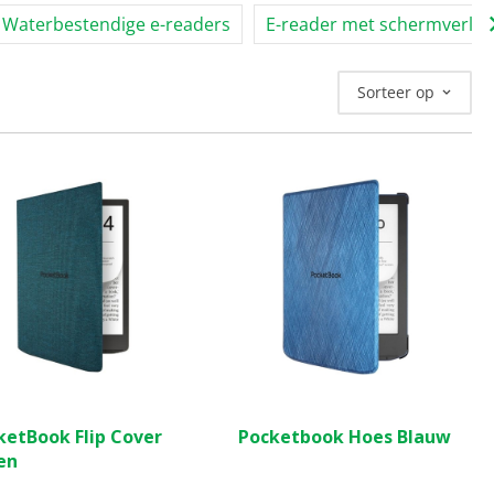
Waterbestendige e-readers
E-reader met schermverlic
Sorteer op
(0)
(1)
5.0
ketBook Flip Cover
Pocketbook Hoes Blauw
van
en
de
5