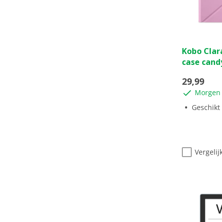
0.0
Kobo Clar
van
case cand
de
5
29,99
sterren.
Morgen 
Geschikt voor
Vergelij