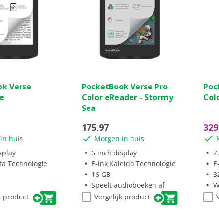
(10)
(0)
0.0
0.0
ok Verse
PocketBook Verse Pro
Poc
van
van
ue
Color eReader - Stormy
Col
de
de
Sea
5
5
sterren.
ster
175,97
329
in huis
Morgen in huis
ngen
splay
6 inch display
7
rta Technologie
E-ink Kaleido Technologie
E
16 GB
3
Speelt audioboeken af
W
k product
Vergelijk product