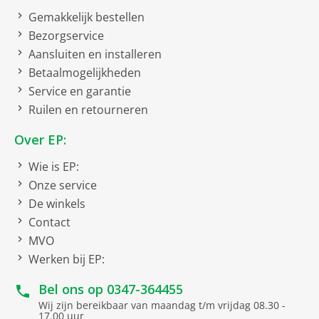
Display technologie
E-ink technologie
Gemakkelijk bestellen
Touch-Screen-Technologie
Bezorgservice
Aansluiten en installeren
Display resolutie
Betaalmogelijkheden
Service en garantie
Resolutie
1404x
Ruilen en retourneren
Pixels
1872 pixels
Over EP:
Formaat
Wie is EP:
Onze service
MP3
De winkels
JPEG
Contact
MVO
BMP
Werken bij EP:
CBR
Bel ons op
0347-364455
CBZ
Wij zijn bereikbaar van maandag t/m vrijdag 08.30 -
17.00 uur