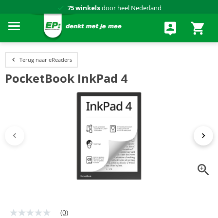
75 winkels
door heel Nederland
Achteraf betalen via Klarna
Terug naar eReaders
PocketBook InkPad 4
(0)
Geen