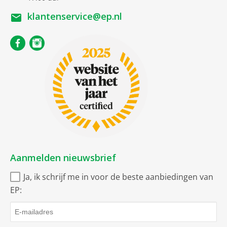
EPUB
klantenservice@ep.nl
HTML
MOBI
PDF
PNG
TIFF
FB2
FB2.ZIP
Aanmelden nieuwsbrief
OGG
Ja, ik schrijf me in voor de beste aanbiedingen van
AZW
EP:
Richtlijn (EU) 2019/771