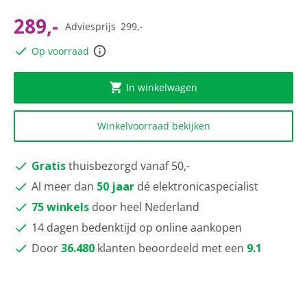
scorewaarde
Dezelfde
289,-
Adviesprijs
299,-
paginalink.
Op voorraad
In winkelwagen
Winkelvoorraad bekijken
Gratis
thuisbezorgd vanaf 50,-
Al meer dan
50 jaar
dé elektronicaspecialist
75 winkels
door heel Nederland
14 dagen bedenktijd op online aankopen
Door
36.480
klanten beoordeeld met een
9.1