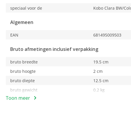
dialoogvenster.
speciaal voor de
Kobo Clara BW/Col
Algemeen
EAN
681495009503
Bruto afmetingen inclusief verpakking
bruto breedte
19.5 cm
bruto hoogte
2 cm
bruto diepte
12.5 cm
bruto gewicht
0.2 kg
Toon meer
Geschikt voor
speciaal voor de
Kobo Clara BW/Col
E-book reader