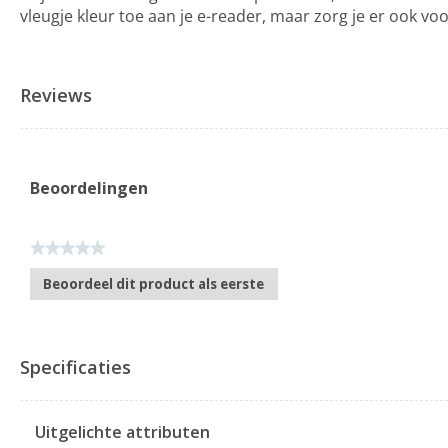
vleugje kleur toe aan je e-reader, maar zorg je er ook vo
Reviews
Beoordelingen
★★★★★
Geen
Beoordeel dit product als eerste
scorewaarde
.
Met
deze
actie
Specificaties
opent
u
een
Uitgelichte attributen
modaal