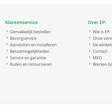
Soort
Flip cover
Klantenservice
Over EP:
Gemakkelijk bestellen
Wie is EP:
Bezorgservice
Onze serv
Aansluiten en installeren
De winkel
Betaalmogelijkheden
Contact
Service en garantie
MVO
Ruilen en retourneren
Werken bij