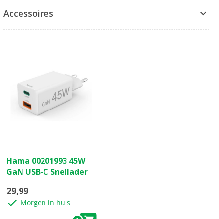
Accessoires
(0)
0.0
Hama 00201993 45W
van
GaN USB‑C Snellader
de
5
29,99
sterren.
Morgen in huis