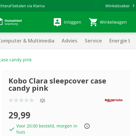
chteraf betalen via Klarna
Winkelzoeker
Inloggen
Winkelwagen
Computer & Multimedia
Advies
Service
Energie be
case candy pink
Kobo Clara sleepcover case
candy pink
(0)
Geen
scorewaarde
Dezelfde
29,99
paginalink.
Voor 20:00 besteld, morgen in
huis