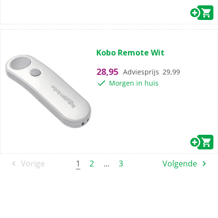
(0)
0.0
Kobo Remote Wit
van
de
28,95
Adviesprijs
29,99
5
Morgen in huis
sterren.
1
Vorige
2
...
3
Volgende