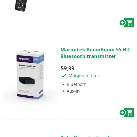
(0)
0.0
Marmitek BoomBoom 55 HD
van
Bluetooth transmitter
de
5
59,99
sterren.
Morgen in huis
Bluetooth
Aux-in
(0)
0.0