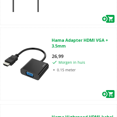
(0)
0.0
Hama Adapter HDMI VGA +
van
3.5mm
de
5
26,99
sterren.
Morgen in huis
0.15 meter
(0)
0.0