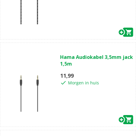
(0)
0.0
Hama Audiokabel 3,5mm jack
van
1,5m
de
5
11,99
sterren.
Morgen in huis