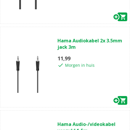
(0)
0.0
Hama Audiokabel 2x 3.5mm
van
jack 3m
de
5
11,99
sterren.
Morgen in huis
(0)
0.0
Hama Audio-/videokabel
van