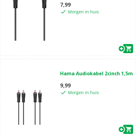
5
7,99
sterren.
Morgen in huis
(0)
0.0
Hama Audiokabel 2cinch 1,5m
van
de
9,99
5
Morgen in huis
sterren.