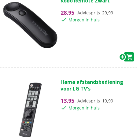
Kobo Remote Zwart
van
de
28,95
Adviesprijs
29,99
5
Morgen in huis
sterren.
(0)
0.0
Hama afstandsbediening
van
voor LG TV's
de
5
13,95
Adviesprijs
19,99
sterren.
Morgen in huis