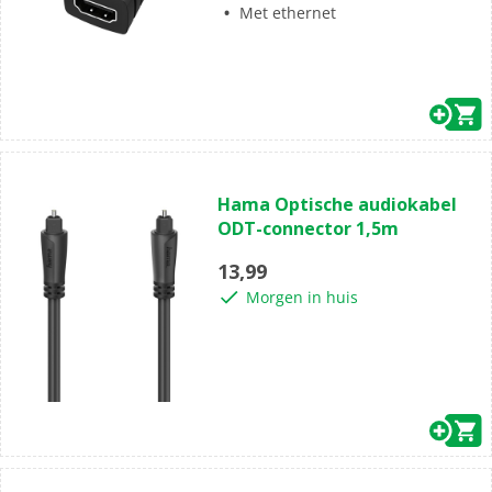
Met ethernet
(0)
0.0
Hama Optische audiokabel
van
ODT-connector 1,5m
de
5
13,99
sterren.
Morgen in huis
(1)