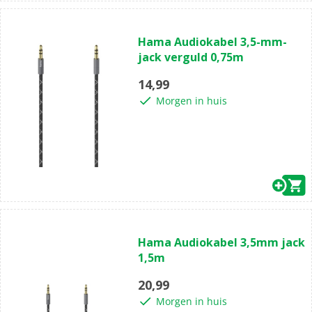
(0)
0.0
Hama Audiokabel 3,5-mm-
van
jack verguld 0,75m
de
5
14,99
sterren.
Morgen in huis
(0)
0.0
Hama Audiokabel 3,5mm jack
van
1,5m
de
5
20,99
sterren.
Morgen in huis