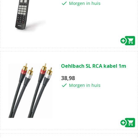
Morgen in huis
(0)
0.0
Oehlbach SL RCA kabel 1m
van
de
38,98
5
Morgen in huis
sterren.