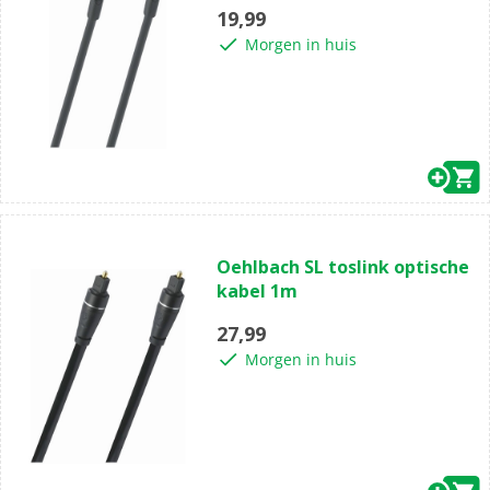
5
19,99
sterren.
Morgen in huis
(0)
0.0
Oehlbach SL toslink optische
van
kabel 1m
de
5
27,99
sterren.
Morgen in huis