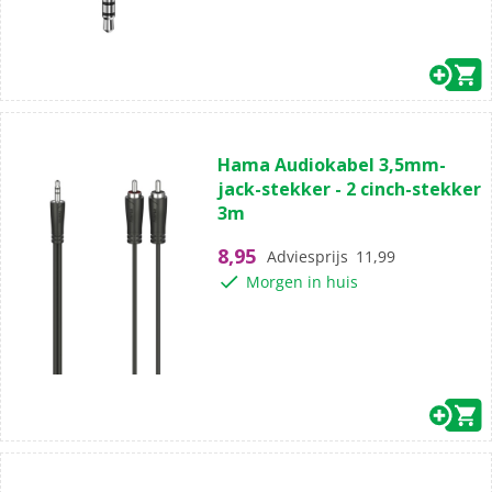
(0)
0.0
Hama Audiokabel 3,5mm-
van
jack-stekker - 2 cinch-stekker
de
3m
5
sterren.
8,95
Adviesprijs
11,99
Morgen in huis
(0)
0.0