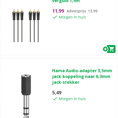
verguld 1,5m
de
5
11,99
Adviesprijs
13,99
sterren.
Morgen in huis
(0)
0.0
Hama Audio-adapter 3,5mm
van
jack-koppeling naar 6,3mm
de
jack-stekker
5
sterren.
5,49
Morgen in huis