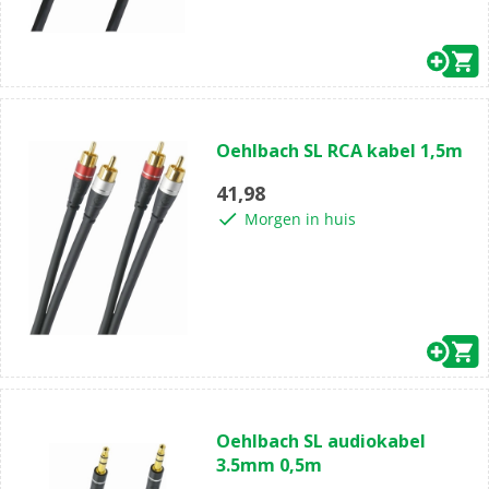
(0)
0.0
Oehlbach SL RCA kabel 1,5m
van
de
41,98
5
Morgen in huis
sterren.
(0)
0.0
Oehlbach SL audiokabel
van
3.5mm 0,5m
de