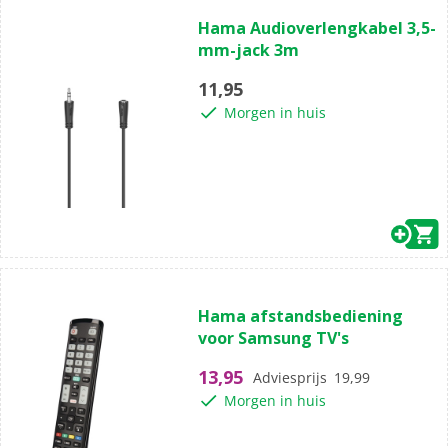
(0)
0.0
Hama Audioverlengkabel 3,5-
van
mm-jack 3m
de
5
11,95
sterren.
Morgen in huis
(1)
5.0
Hama afstandsbediening
van
voor Samsung TV's
de
5
13,95
Adviesprijs
19,99
sterren.
Morgen in huis
1
beoordeling