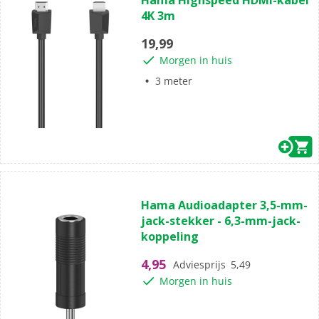
Hama Highspeed HDMI-kabel
van
4K 3m
de
5
19,99
sterren.
Morgen in huis
3 meter
(0)
0.0
Hama Audioadapter 3,5-mm-
van
jack-stekker - 6,3-mm-jack-
de
koppeling
5
sterren.
4,95
Adviesprijs
5,49
Morgen in huis