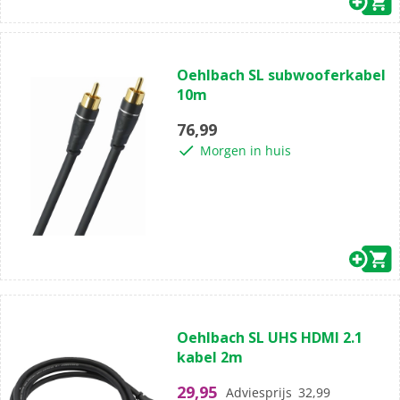
(0)
0.0
Oehlbach SL subwooferkabel
van
10m
de
5
76,99
sterren.
Morgen in huis
(1)
5.0
Oehlbach SL UHS HDMI 2.1
van
kabel 2m
de
5
29,95
Adviesprijs
32,99