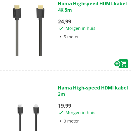
Hama Highspeed HDMI-kabel
van
4K 5m
de
5
24,99
sterren.
Morgen in huis
5 meter
(0)
0.0
Hama High-speed HDMI kabel
van
3m
de
5
19,99
sterren.
Morgen in huis
3 meter