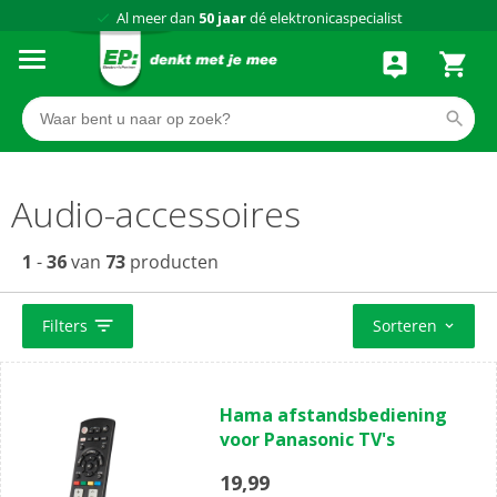
Al meer dan
50 jaar
dé elektronicaspecialist
75 winkels
door heel Nederland
Achteraf betalen via Klarna
Audio-accessoires
1
-
36
van
73
producten
Filters
Sorteren
(0)
0.0
Hama afstandsbediening
van
voor Panasonic TV's
de
5
19,99
sterren.