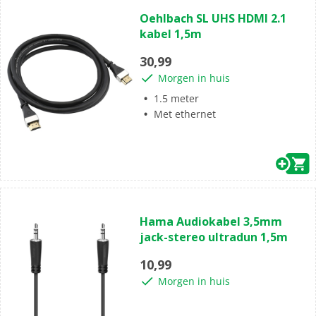
5.0
Oehlbach SL UHS HDMI 2.1
van
kabel 1,5m
de
5
30,99
sterren.
Morgen in huis
1
beoordeling
1.5 meter
Met ethernet
(0)
0.0
Hama Audiokabel 3,5mm
van
jack-stereo ultradun 1,5m
de
5
10,99
sterren.
Morgen in huis