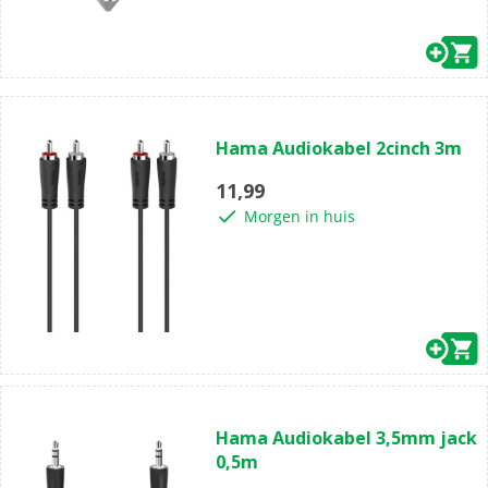
(0)
0.0
Hama Audiokabel 2cinch 3m
van
de
11,99
5
Morgen in huis
sterren.
(0)
0.0
Hama Audiokabel 3,5mm jack
van
0,5m
de