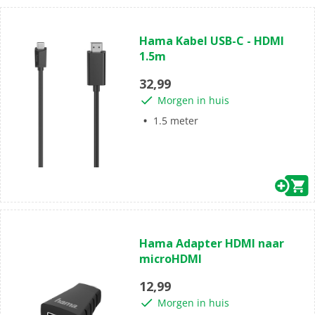
(0)
0.0
Hama Kabel USB-C - HDMI
van
1.5m
de
5
32,99
sterren.
Morgen in huis
1.5 meter
(0)
0.0
Hama Adapter HDMI naar
van
microHDMI
de
5
12,99
sterren.
Morgen in huis