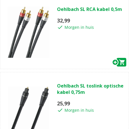
(0)
0.0
Oehlbach SL RCA kabel 0,5m
van
de
32,99
5
Morgen in huis
sterren.
(0)
0.0
Oehlbach SL toslink optische
van
kabel 0,75m
de
5
25,99
sterren.
Morgen in huis