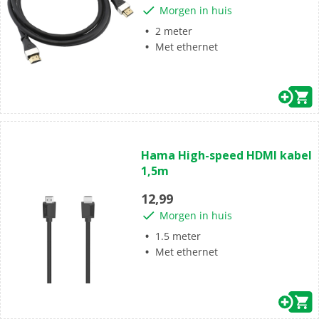
sterren.
Morgen in huis
1
beoordeling
2 meter
Met ethernet
(1)
5.0
Hama High-speed HDMI kabel
van
1,5m
de
5
12,99
sterren.
Morgen in huis
1
beoordeling
1.5 meter
Met ethernet