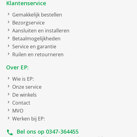
Klantenservice
HDMI koppeling
1 x
Gemakkelijk bestellen
Bezorgservice
Bruto afmetingen inclusief verpakking
Aansluiten en installeren
Betaalmogelijkheden
bruto breedte
9 cm
Service en garantie
bruto hoogte
2 cm
Ruilen en retourneren
bruto diepte
10.5 cm
Over EP:
bruto gewicht
0.021 kg
Wie is EP:
Gegevensoverdracht
Onze service
De winkels
Highspeed HDMI met
ethernet
Contact
MVO
Netto afmetingen
Werken bij EP:
netto gewicht
0.019 kg
Bel ons op
0347-364455