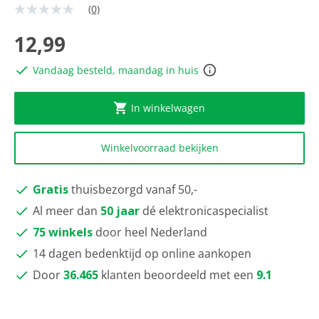
(0)
Geen
scorewaarde
Dezelfde
12,99
paginalink.
Vandaag besteld, maandag in huis
In winkelwagen
Winkelvoorraad bekijken
Gratis
thuisbezorgd vanaf 50,-
Al meer dan
50 jaar
dé elektronicaspecialist
75 winkels
door heel Nederland
14 dagen bedenktijd op online aankopen
Door
36.465
klanten beoordeeld met een
9.1