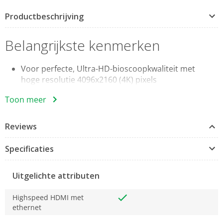
Productbeschrijving
Belangrijkste kenmerken
Voor perfecte, Ultra-HD-bioscoopkwaliteit met
hoge resolutie 4096x2160 (4K) pixels
HDR optimaliseert de weergave van contrast,
Toon meer
kleurdiepte, helderheid en scherpte voor
levendige beelden
Reviews
Terugvoer van het audiosignaal zonder
aanvullende audiokabel (ODT, cinch etc.)
Specificaties
Ondersteunt netwerkverbindingen via HDMI™
voor eenvoudigere bekabeling
Hoogwaardige materialen en afwerking zorgen
Uitgelichte attributen
voor een excellente overdrachtskwaliteit
Highspeed HDMI met
ethernet