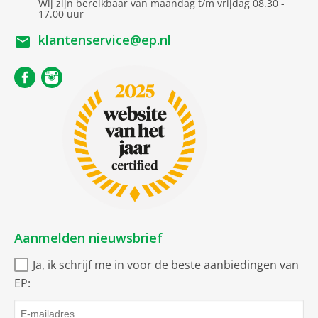
Wij zijn bereikbaar van maandag t/m vrijdag 08.30 -
17.00 uur
Toepassing
klantenservice@ep.nl
Audio
Computer extern
Projector (beamer)
Video
Aanmelden nieuwsbrief
Ja, ik schrijf me in voor de beste aanbiedingen van
EP: