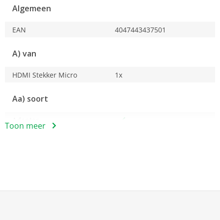
Algemeen
EAN
4047443437501
A) van
HDMI Stekker Micro
1x
Aa) soort
Adapter
Toon meer
Aaa) soort aansluiting
HDMI
HDMI-Micro
B) op