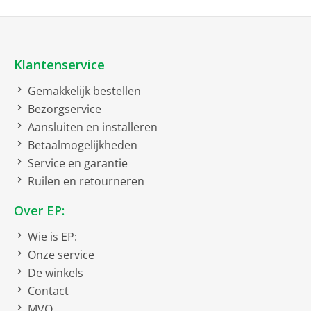
bruto breedte
9 cm
bruto hoogte
1.5 cm
bruto diepte
23 cm
Klantenservice
bruto gewicht
0.044 kg
Gemakkelijk bestellen
Kabellengte
Bezorgservice
Aansluiten en installeren
Meter
1.5
Betaalmogelijkheden
Service en garantie
Kwaliteit
Ruilen en retourneren
Vergulde contactpunten
Over EP:
Wie is EP:
Netto afmetingen
Onze service
netto gewicht
De winkels
0.04 kg
Contact
Toepassing
MVO