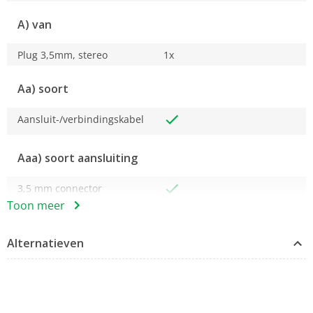
A) van
Plug 3,5mm, stereo
1x
Aa) soort
Aansluit-/verbindingskabel
Aaa) soort aansluiting
3,5 mm connector
Toon meer
B) op
Alternatieven
Plug 3,5mm, stereo
1x
Bruto afmetingen inclusief verpakking