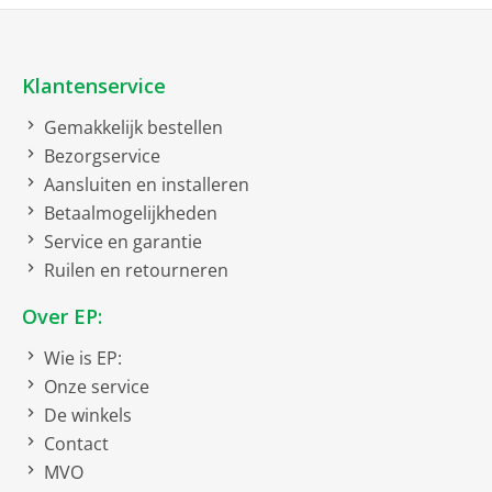
Bruto afmetingen inclusief verpakking
Klantenservice
bruto breedte
9 cm
bruto hoogte
1.5 cm
Gemakkelijk bestellen
Bezorgservice
bruto diepte
10.5 cm
Aansluiten en installeren
bruto gewicht
0.017 kg
Betaalmogelijkheden
Service en garantie
Netto afmetingen
Ruilen en retourneren
netto gewicht
0.015 kg
Over EP:
Toepassing
Wie is EP:
Onze service
Audio
De winkels
Contact
MVO