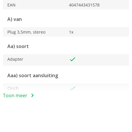
EAN
4047443431578
A) van
Plug 3,5mm, stereo
1x
Aa) soort
Adapter
Aaa) soort aansluiting
Cinch
Toon meer
3,5 mm connector
B) op
Cinch koppeling
2 x