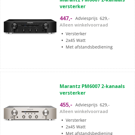
van
versterker
de
5
447,-
Adviesprijs
629,-
sterren.
Alleen winkelvoorraad
Versterker
2x45 Watt
Met afstandsbediening
(0)
0.0
Marantz PM6007 2-kanaals
van
versterker
de
5
455,-
Adviesprijs
629,-
sterren.
Alleen winkelvoorraad
Versterker
2x45 Watt
Met afstandsbediening