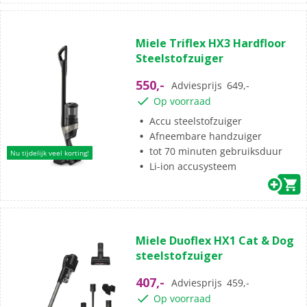
(0)
0.0
Miele Triflex HX3 Hardfloor
van
Steelstofzuiger
de
5
550,-
Adviesprijs
649,-
sterren.
Op voorraad
Accu steelstofzuiger
Afneembare handzuiger
tot 70 minuten gebruiksduur
Nu tijdelijk veel korting!
Li-ion accusysteem
(2)
4.0
Miele Duoflex HX1 Cat & Dog
van
steelstofzuiger
de
5
407,-
Adviesprijs
459,-
sterren.
Op voorraad
2