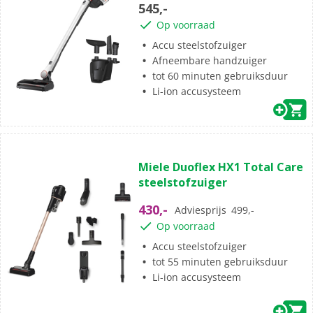
545,-
sterren.
Op voorraad
Accu steelstofzuiger
Afneembare handzuiger
tot 60 minuten gebruiksduur
Li-ion accusysteem
(5)
4.8
Miele Duoflex HX1 Total Care
van
steelstofzuiger
de
5
430,-
Adviesprijs
499,-
sterren.
Op voorraad
5
beoordelingen
Accu steelstofzuiger
tot 55 minuten gebruiksduur
Li-ion accusysteem