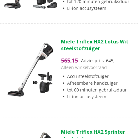
tot 120 minuten gebruiksduur
Li-ion accusysteem
(0)
0.0
Miele Triflex HX2 Lotus Wit
van
steelstofzuiger
de
5
565,15
Adviesprijs
645,-
sterren.
Alleen winkelvoorraad
Accu steelstofzuiger
Afneembare handzuiger
tot 60 minuten gebruiksduur
Li-ion accusysteem
(1)
4.0
Miele Triflex HX2 Sprinter
van