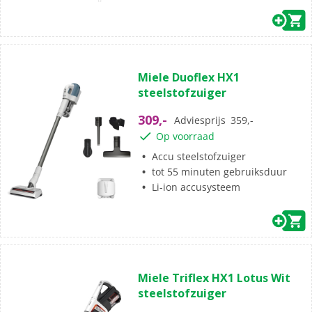
(19)
4.6
Miele Duoflex HX1
van
steelstofzuiger
de
5
309,-
Adviesprijs
359,-
sterren.
Op voorraad
19
beoordelingen
Accu steelstofzuiger
tot 55 minuten gebruiksduur
Li-ion accusysteem
(0)
0.0
Miele Triflex HX1 Lotus Wit
van
steelstofzuiger
de
5