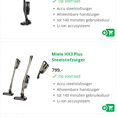
Op voorraad
Accu steelstofzuiger
Afneembare handzuiger
tot 140 minuten gebruiksduur
Li-ion accusysteem
(0)
0.0
Miele HX3 Plus
van
Steelstofzuiger
de
5
799,-
sterren.
Op voorraad
Accu steelstofzuiger
Afneembare handzuiger
tot 140 minuten gebruiksduur
Li-ion accusysteem