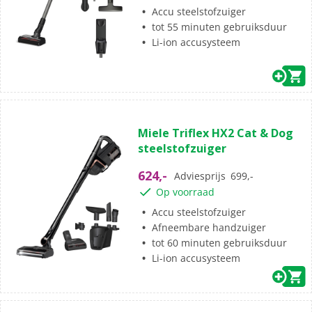
beoordelingen
Accu steelstofzuiger
tot 55 minuten gebruiksduur
Li-ion accusysteem
(3)
3.7
Miele Triflex HX2 Cat & Dog
van
steelstofzuiger
de
5
624,-
Adviesprijs
699,-
sterren.
Op voorraad
3
beoordelingen
Accu steelstofzuiger
Afneembare handzuiger
tot 60 minuten gebruiksduur
Li-ion accusysteem