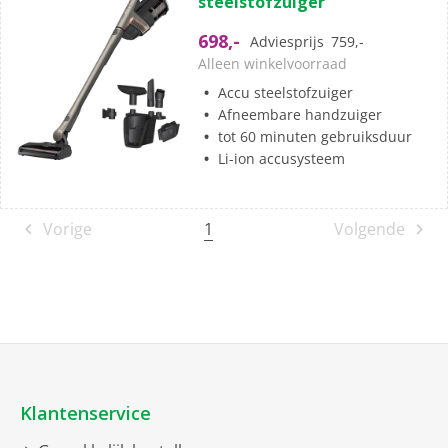
steelstofzuiger
de
5
698,-
Adviesprijs
759,-
sterren.
Alleen winkelvoorraad
1
Accu steelstofzuiger
beoordeling
Afneembare handzuiger
tot 60 minuten gebruiksduur
Li-ion accusysteem
1
Vorige
Volgende
Klantenservice