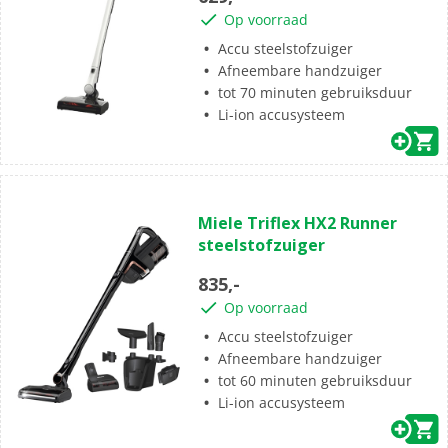
sterren.
Op voorraad
Accu steelstofzuiger
Afneembare handzuiger
tot 70 minuten gebruiksduur
Li-ion accusysteem
(3)
4.3
Miele Triflex HX2 Runner
van
steelstofzuiger
de
5
835,-
sterren.
Op voorraad
3
beoordelingen
Accu steelstofzuiger
Afneembare handzuiger
tot 60 minuten gebruiksduur
Li-ion accusysteem