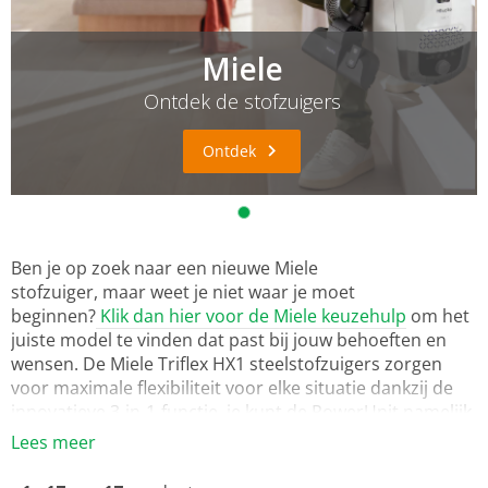
Miele
Ontdek de stofzuigers
Ontdek
Ben je op zoek naar een nieuwe Miele
stofzuiger, maar weet je niet waar je moet
beginnen?
Klik dan hier voor de Miele keuzehulp
om het
juiste model te vinden dat past bij jouw behoeften en
wensen. De Miele Triflex HX1 steelstofzuigers zorgen
voor maximale flexibiliteit voor elke situatie dankzij de
innovatieve 3-in-1-functie, je kunt de PowerUnit namelijk
bovenaan of onderaan aanbrengen. Ook solo kan de
Lees meer
PowerUnit direct worden gebruikt, handig voor het
stofzuigen van autostoelen of de bank. De Miele Triflex