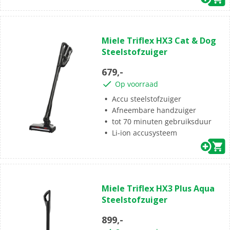
(0)
0.0
Miele Triflex HX3 Cat & Dog
van
Steelstofzuiger
de
5
679,-
sterren.
Op voorraad
Accu steelstofzuiger
Afneembare handzuiger
tot 70 minuten gebruiksduur
Li-ion accusysteem
(0)
0.0
Miele Triflex HX3 Plus Aqua
van
Steelstofzuiger
de
5
899,-
sterren.