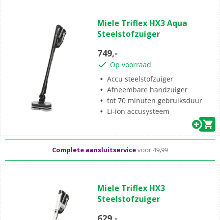
(0)
0.0
Miele Triflex HX3 Aqua
van
Steelstofzuiger
de
5
749,-
sterren.
Op voorraad
Accu steelstofzuiger
Afneembare handzuiger
tot 70 minuten gebruiksduur
Standaard
gratis
thuisbezorgd vanaf 49,-
Li-ion accusysteem
Al meer dan
50 jaar
dé elektronicaspecialist
Complete aansluitservice
voor 49,99
(0)
0.0
Miele Triflex HX3
van
Steelstofzuiger
de
5
629,-