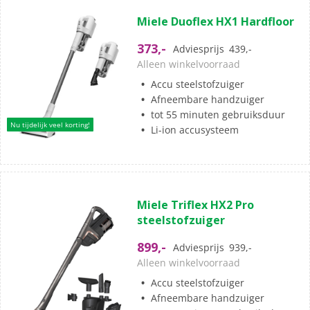
(40)
4.1
Miele Duoflex HX1 Hardfloor
van
de
373,-
Adviesprijs
439,-
5
Alleen winkelvoorraad
sterren.
Accu steelstofzuiger
40
Afneembare handzuiger
beoordelingen
tot 55 minuten gebruiksduur
Nu tijdelijk veel korting!
Li-ion accusysteem
(3)
5.0
Miele Triflex HX2 Pro
van
steelstofzuiger
de
5
899,-
Adviesprijs
939,-
sterren.
Alleen winkelvoorraad
3
Accu steelstofzuiger
beoordelingen
Afneembare handzuiger