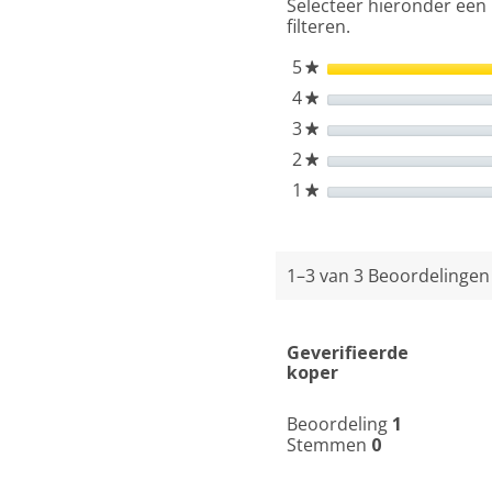
Selecteer hieronder een 
steelstofzuiger
filteren.
5
sterren
★
4
sterren
★
3
sterren
★
2
sterren
★
1
sterren
★
1–3 van 3 Beoordelinge
Geverifieerde
koper
Beoordeling
1
Stemmen
0