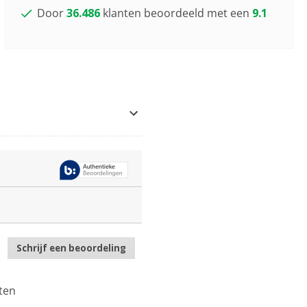
Door
36.486
klanten beoordeeld met een
9.1
Schrijf een beoordeling
.
Met
deze
actie
ten
opent