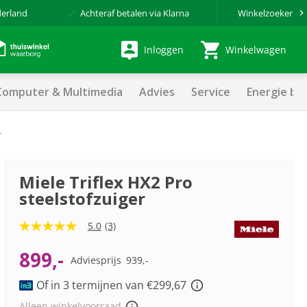
derland
Achteraf betalen via Klarna
Winkelzoeker
Inloggen
Winkelwagen
Computer & Multimedia
Advies
Service
Energie be
r
Miele Triflex HX2 Pro
steelstofzuiger
5.0
(3)
5.0
van
5
899,-
Adviesprijs
939,-
sterren,
gemiddelde
Of in 3 termijnen van €299,67
scorewaarde.
Read
Alleen winkelvoorraad