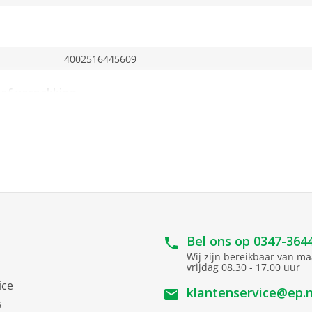
4002516445609
ief verpakking
29.8 cm
21.9 cm
76.1 cm
7.54 kg
Bel ons op
0347-364
Wij zijn bereikbaar van m
vrijdag 08.30 - 17.00 uur
500 ml
ice
klantenservice@ep.n
s
3