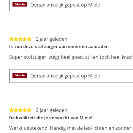
Oorspronkelijk gepost op Miele
·
2 jaar geleden
★★★★★
★★★★★
5
Ik zou deze stofzuiger aan iedereen aanraden
van
Super stofzuiger, zuigt heel goed, stil en toch heel krach
5
sterren.
Oorspronkelijk gepost op Miele
·
2 jaar geleden
★★★★★
★★★★★
5
De kwaliteit die je verwacht van Miele!
van
Werkt uitstekend. Handig met de led-lichten en zonder
5
sterren.