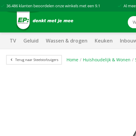
36.486
klanten beoordelen onze winkels met een
9.1
Al mee
TV
Geluid
Wassen & drogen
Keuken
Inbou
Home
Huishoudelijk & Wonen
Terug naar Steelstofzuigers