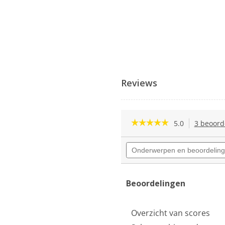
Reviews
☆☆☆☆☆
☆☆☆☆☆
5.0
3 beoord
5
van
Onderwerpen
de
en
5
beoordelingen
sterren.
zoeken
Beoordelingen
lezen
Beoordelingen
van
Miele
Triflex
Overzicht van scores
HX2
Pro