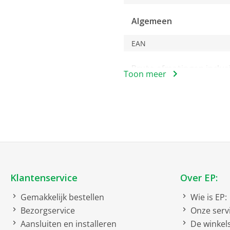
Algemeen
EAN
Bruto afmetingen inclus
Toon meer
bruto breedte
bruto hoogte
bruto diepte
bruto gewicht
Kenmerken
Klantenservice
Over EP:
Afneembare handzuiger
Gemakkelijk bestellen
Wie is EP:
Inhoud
Bezorgservice
Onze serv
Aansluiten en installeren
De winkel
Standen