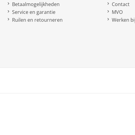
Betaalmogelijkheden
Contact
Elektronische zuigkrachtrege
Service en garantie
MVO
Geïntegreerd HEPA filter
Ruilen en retourneren
Werken bij
Verlichting bij vloermondstu
Zuigtechnologie I
Netto afmetingen
netto gewicht
Soort
Accu steelstofzuiger
Electro borstel
Reserve accu
Kierenmondstuk