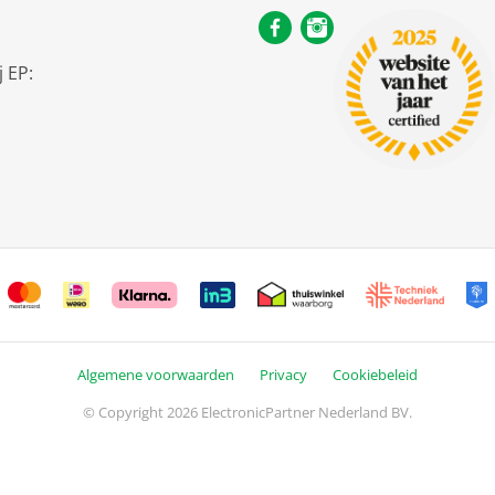
ling
 EP:
k
Vortex-Technologie
3.64 kg
Algemene voorwaarden
Privacy
Cookiebeleid
© Copyright 2026 ElectronicPartner Nederland BV.