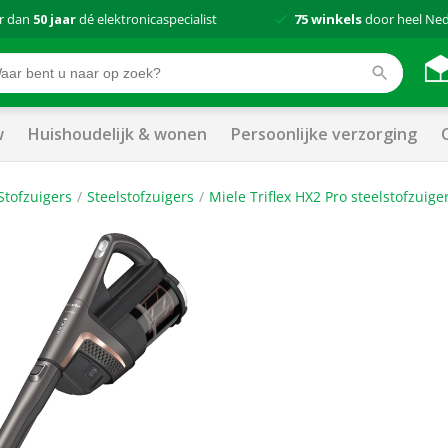
r dan
50 jaar
dé elektronicaspecialist
75 winkels
door heel Ne
w
Huishoudelijk & wonen
Persoonlijke verzorging
Stofzuigers
Steelstofzuigers
Miele Triflex HX2 Pro steelstofzuige