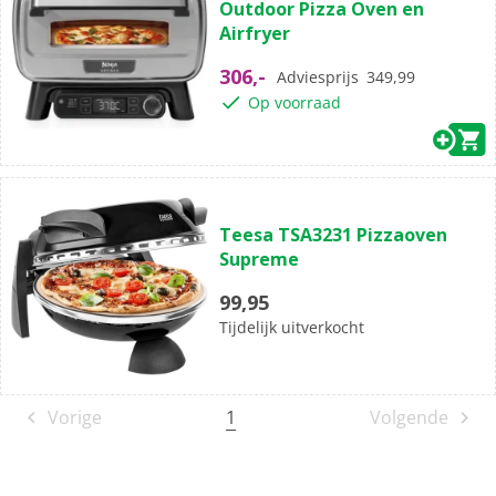
Outdoor Pizza Oven en
de
Airfryer
5
sterren.
306,-
Adviesprijs
349,99
Op voorraad
(0)
0.0
Teesa TSA3231 Pizzaoven
van
Supreme
de
5
99,95
sterren.
Tijdelijk uitverkocht
1
Vorige
Volgende