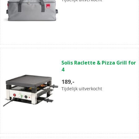
sterren.
(0)
0.0
Solis Raclette & Pizza Grill for
van
4
de
5
189,-
sterren.
Tijdelijk uitverkocht