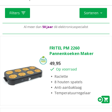
hebben wij een uitgebalanceerd assortiment met de
beste gourmetstellen. EP: helpt je graag bij het kiezen
Standaard
gratis
thuisbezorgd vanaf 49,-
van het juiste gourmetstel.
Filters
Sorteren
Al meer dan
50 jaar
dé elektronicaspecialist
Complete aansluitservice
voor 49,99
(0)
0.0
FRITEL PM 2260
van
Pannenkoeken Maker
de
5
49,95
sterren.
Op voorraad
Raclette
8 houten spatels
Anti-aanbaklaag
Temperatuurregelaar