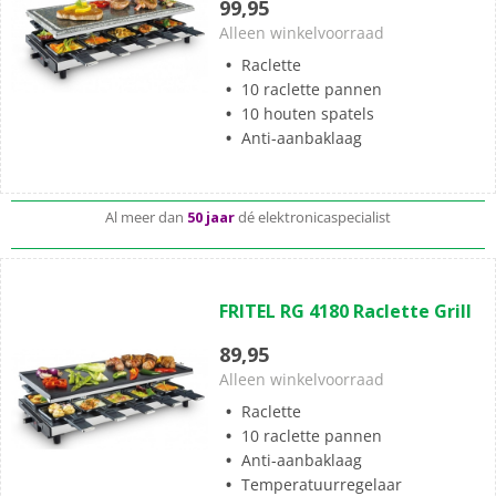
99,95
sterren.
Alleen winkelvoorraad
Raclette
10 raclette pannen
10 houten spatels
Standaard
gratis
thuisbezorgd vanaf 49,-
Anti-aanbaklaag
Al meer dan
50 jaar
dé elektronicaspecialist
Complete aansluitservice
voor 49,99
(1)
5.0
FRITEL RG 4180 Raclette Grill
van
de
89,95
5
Alleen winkelvoorraad
sterren.
Raclette
1
10 raclette pannen
beoordeling
Anti-aanbaklaag
Temperatuurregelaar