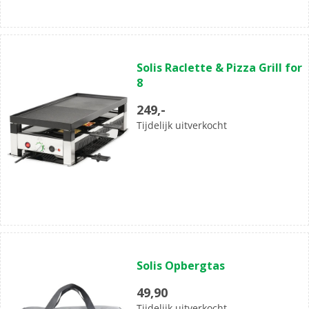
(0)
0.0
Solis Raclette & Pizza Grill for
van
8
de
5
249,-
sterren.
Tijdelijk uitverkocht
(0)
0.0
Solis Opbergtas
van
de
49,90
5
Tijdelijk uitverkocht