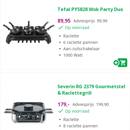
(0)
0.0
Tefal PY5828 Wok Party Duo
van
de
89,95
Adviesprijs
99,99
5
Op voorraad
sterren.
Raclette
6 raclette pannen
Aan-/uitschakelaar
1000 Watt
(5)
3.8
Severin RG 2379 Gourmetstel
van
& Raclettegrill
de
5
179,-
Adviesprijs
199,90
sterren.
Op voorraad
5
beoordelingen
Raclette
8 raclette pannen