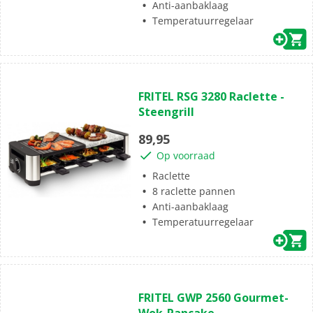
Anti-aanbaklaag
Temperatuurregelaar
(0)
0.0
FRITEL RSG 3280 Raclette -
van
Steengrill
de
5
89,95
sterren.
Op voorraad
Raclette
8 raclette pannen
Anti-aanbaklaag
Temperatuurregelaar
(0)
0.0
FRITEL GWP 2560 Gourmet-
van