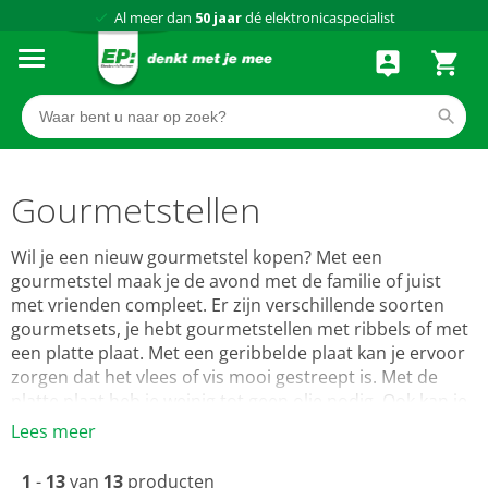
Al meer dan
50 jaar
dé elektronicaspecialist
75 winkels
door heel Nederland
Achteraf betalen via Klarna
Gourmetstellen
Wil je een nieuw gourmetstel kopen? Met een
gourmetstel maak je de avond met de familie of juist
met vrienden compleet. Er zijn verschillende soorten
gourmetsets, je hebt gourmetstellen met ribbels of met
een platte plaat. Met een geribbelde plaat kan je ervoor
zorgen dat het vlees of vis mooi gestreept is. Met de
platte plaat heb je weinig tot geen olie nodig. Ook kan je
natuurlijk heerlijk vegetarisch eten op het gourmetstel.
Lees meer
Er zijn veel verschillende gourmetstellen en de juiste
keuze is niet altijd even gemakkelijk gemaakt. Bij EP:
1
-
13
van
13
producten