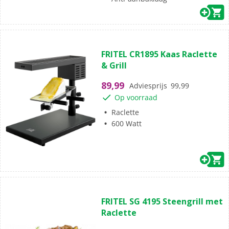
(0)
0.0
FRITEL CR1895 Kaas Raclette
van
& Grill
de
5
89,99
Adviesprijs
99,99
sterren.
Op voorraad
Raclette
600 Watt
(0)
0.0
FRITEL SG 4195 Steengrill met
van
Raclette
de
5