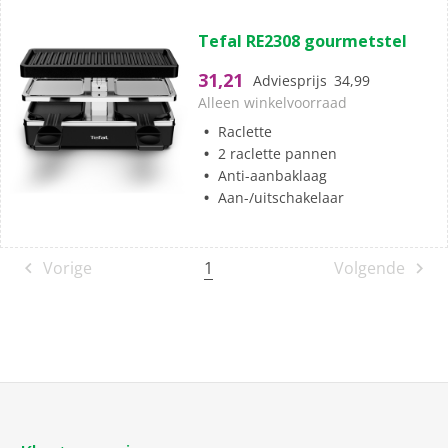
(0)
0.0
Tefal RE2308 gourmetstel
van
de
31,21
Adviesprijs
34,99
5
Alleen winkelvoorraad
sterren.
Raclette
2 raclette pannen
Anti-aanbaklaag
Aan-/uitschakelaar
1
Vorige
Volgende