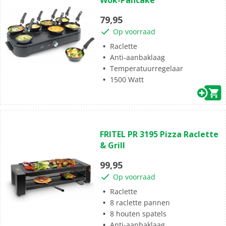
Wok-Pancake
de
5
79,95
sterren.
Op voorraad
Raclette
Anti-aanbaklaag
Temperatuurregelaar
1500 Watt
(0)
0.0
FRITEL PR 3195 Pizza Raclette
van
& Grill
de
5
99,95
sterren.
Op voorraad
Raclette
8 raclette pannen
8 houten spatels
Anti-aanbaklaag