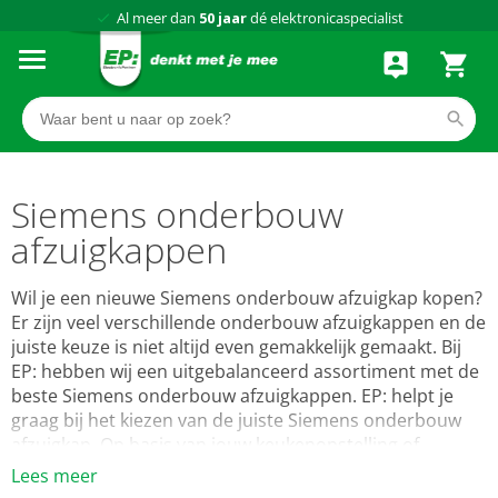
Al meer dan
50 jaar
dé elektronicaspecialist
75 winkels
door heel Nederland
Achteraf betalen via Klarna
Siemens onderbouw
afzuigkappen
Wil je een nieuwe Siemens onderbouw afzuigkap kopen?
Er zijn veel verschillende onderbouw afzuigkappen en de
juiste keuze is niet altijd even gemakkelijk gemaakt. Bij
EP: hebben wij een uitgebalanceerd assortiment met de
beste Siemens onderbouw afzuigkappen. EP: helpt je
graag bij het kiezen van de juiste Siemens onderbouw
afzuigkap. Op basis van jouw keukenopstelling of
woonsituatie kan je bij ons de beste afzuigkap kiezen
Lees meer
geschikt voor luchtafvoer of recirculatie met de beste