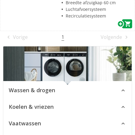
Breedte afzuigkap 60 cm
Luchtafvoersysteem
Recirculatiesysteem
1
Vorige
Volgende
Wassen & drogen
Siemens wasmachines
Koelen & vriezen
Siemens wasdrogers
Siemens koelkasten
Siemens was-droogcombinaties
Vaatwassen
Siemens vriezers
Advies over Siemens wasmachines
Siemens vrijstaande vaatwassers