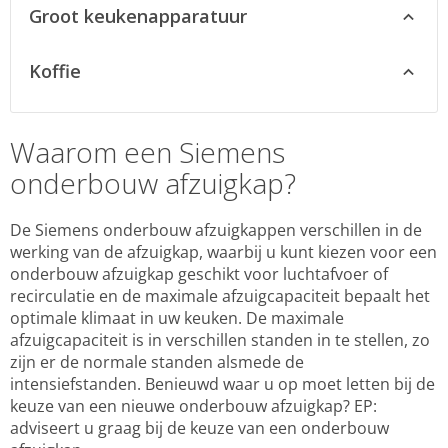
Siemens koel-vriescombinaties
Advies over Siemens wasdrogers
Groot keukenapparatuur
Siemens inbouw vaatwassers
Advies over Siemens koelkasten
Siemens kookplaten
Advies over Siemens vaatwassers
Advies over Siemens vriezers
Koffie
Siemens ovens
Siemens volautomaat koffiemachines
Siemens magnetrons
Siemens koffiezetapparaten
Siemens afzuigkappen
Waarom een Siemens
Siemens waterkokers
Siemens fornuizen
onderbouw afzuigkap?
Advies over Siemens koffiemachines
Advies over Siemens kookplaten
Advies over Siemens afzuigkappen
De Siemens onderbouw afzuigkappen verschillen in de
werking van de afzuigkap, waarbij u kunt kiezen voor een
Advies over Siemens fornuizen
onderbouw afzuigkap geschikt voor luchtafvoer of
recirculatie en de maximale afzuigcapaciteit bepaalt het
optimale klimaat in uw keuken. De maximale
afzuigcapaciteit is in verschillen standen in te stellen, zo
zijn er de normale standen alsmede de
intensiefstanden. Benieuwd waar u op moet letten bij de
keuze van een nieuwe onderbouw afzuigkap? EP:
adviseert u graag bij de keuze van een onderbouw