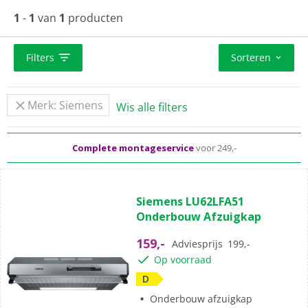
afzuigcapaciteit voor een optimaal klimaat in je keuken.
1
-
1
van
1
producten
Onze Siemens onderbouw afzuigkappen zijn te
vergelijken op energieklasse, afzuigsysteem, maximale
luchtafvoer, geluidsniveau en meer.
Filters
Sorteren
Standaard
gratis
thuisbezorgd vanaf 50,-
Merk: Siemens
Wis alle filters
Al meer dan 50 jaar dé elektronicaspecialist
Complete montageservice
voor 249,-
(0)
0.0
Siemens LU62LFA51
van
Onderbouw Afzuigkap
de
5
159,-
Adviesprijs
199,-
sterren.
Op voorraad
D
Onderbouw afzuigkap