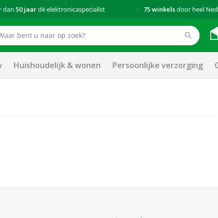
r dan
50 jaar
dé elektronicaspecialist
75 winkels
door heel Ned
w
Huishoudelijk & wonen
Persoonlijke verzorging