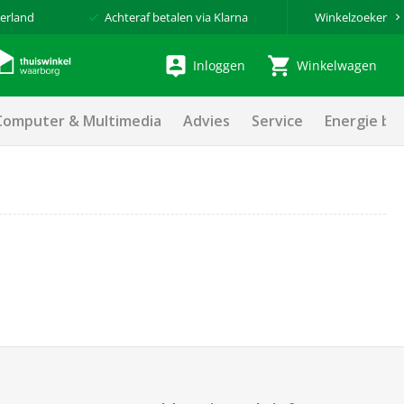
erland
Achteraf betalen via Klarna
Winkelzoeker
Inloggen
Winkelwagen
Computer & Multimedia
Advies
Service
Energie be