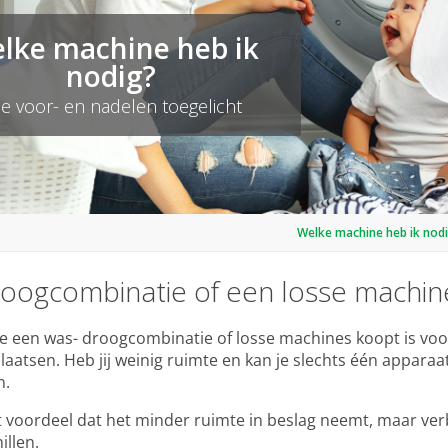
lke machine heb ik
nodig?
le voor- en nadelen toegelicht
Welke machine heb ik nod
oogcombinatie of een losse machi
je een was- droogcombinatie of losse machines koopt is voor
laatsen. Heb jij weinig ruimte en kan je slechts één appara
n.
t voordeel dat het minder ruimte in beslag neemt, maar verb
illen.