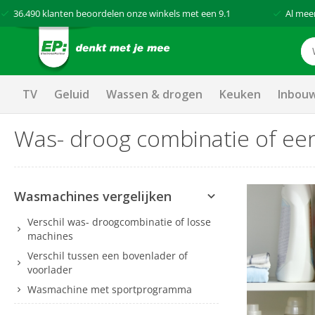
36.490
klanten beoordelen onze winkels met een
9.1
Al mee
TV
Geluid
Wassen & drogen
Keuken
Inbou
Was- droog combinatie of ee
Wasmachines vergelijken
Verschil was- droogcombinatie of losse
machines
Verschil tussen een bovenlader of
voorlader
Wasmachine met sportprogramma