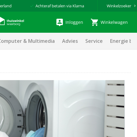
erland
Achteraf betalen via Klarna
Winkelzoeker
Inloggen
Winkelwagen
Computer & Multimedia
Advies
Service
Energie be