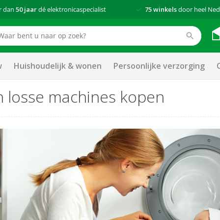
r dan
50 jaar
dé elektronicaspecialist
75 winkels
door heel Ned
w
Huishoudelijk & wonen
Persoonlijke verzorging
n losse machines kopen