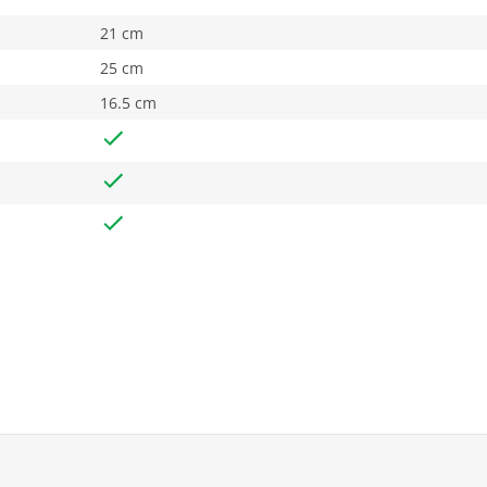
21 cm
25 cm
16.5 cm
4211129050401
ief verpakking
22.5 cm
17.2 cm