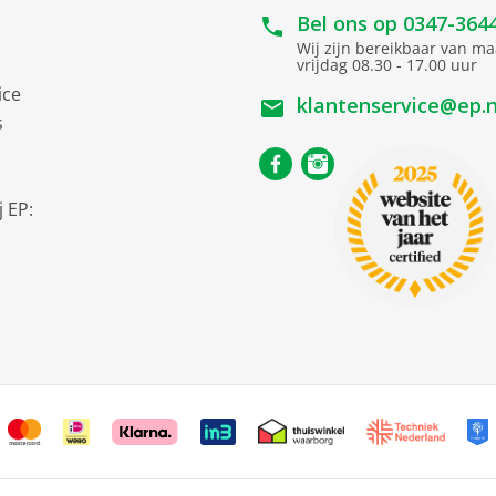
24.4 cm
Bel ons op
0347-364
1.34 kg
Wij zijn bereikbaar van m
vrijdag 08.30 - 17.00 uur
ice
klantenservice@ep.n
s
1.7 l
 EP:
2400
ting
21 cm
25 cm
16.5 cm