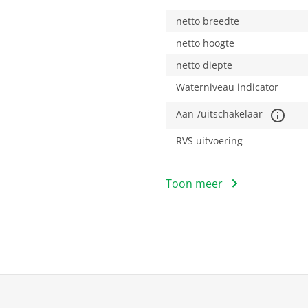
netto breedte
netto hoogte
netto diepte
Waterniveau indicator
Aan-/uitschakelaar
RVS uitvoering
Algemeen
Toon meer
EAN
Bruto afmetingen inclus
bruto breedte
bruto hoogte