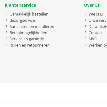
bruto diepte
Klantenservice
Over EP:
bruto gewicht
Gemakkelijk bestellen
Wie is EP:
Bezorgservice
Onze serv
Kenmerken
Aansluiten en installeren
De winkel
Betaalmogelijkheden
Snoerloos
Contact
Service en garantie
MVO
Capaciteit
Ruilen en retourneren
Werken bij
Watt
Droogkookbeveiliging
Beveiliging tegen oververhit
Netto afmetingen
netto breedte
netto hoogte
netto diepte