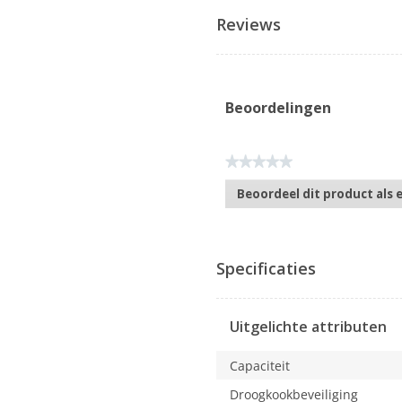
Reviews
Beoordelingen
★★★★★
Geen
Beoordeel dit product als 
scorewaarde
.
Met
deze
actie
Specificaties
opent
u
een
Uitgelichte attributen
modaal
dialoogvenster.
Capaciteit
Droogkookbeveiliging