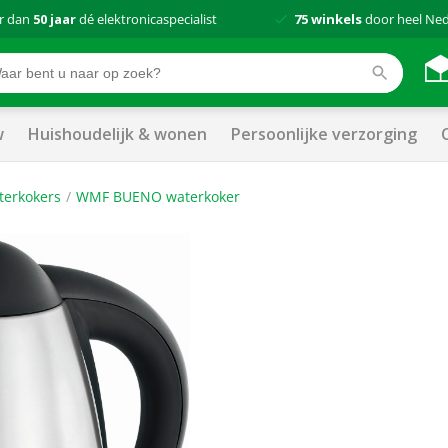
r dan
50 jaar
dé elektronicaspecialist
75 winkels
door heel Ne
w
Huishoudelijk & wonen
Persoonlijke verzorging
terkokers
WMF BUENO waterkoker