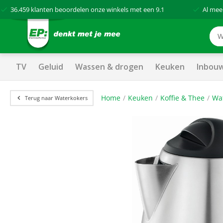
36.459
klanten beoordelen onze winkels met een
9.1
Al mee
TV
Geluid
Wassen & drogen
Keuken
Inbou
Home
Keuken
Koffie & Thee
Wa
Terug naar Waterkokers