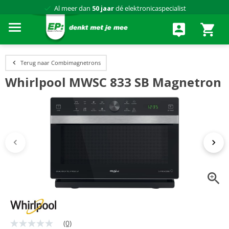
Al meer dan
50 jaar
dé elektronicaspecialist
75 winkels
door heel Nederland
Achteraf betalen via Klarna
Terug naar Combimagnetrons
Whirlpool MWSC 833 SB Magnetron
(0)
Geen