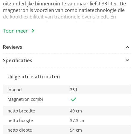
uitzonderlijke binnenruimte van maar liefst 33 liter. De
magnetron is voorzien van combinatietechnologie die
de kookflexibiliteit van traditionele ovens biedt. En
uitgerust met crispfunctie; voor heerlijk krokante
quiches, taarten en pizza's. Met Jet Defrost kan je
Toon meer
uitzonderlijk snel en gelijkmatig ontdooien.
Reviews
XXL ovenruimte
Alle ruimte die je nodig hebt.
Specificaties
Deze Whirlpool microgolfoven beschikt over een XXL
ovenruimte, dus alle ruimte voor je culinaire
creativiteiten.
Uitgelichte attributen
Bread Defrost
Inhoud
33 l
Altijd vers brood.
Dankzij de Bread Defrost functie kun je in een
Magnetron combi
handomdraai genieten van ontdooid brood dat zo
netto breedte
49 cm
krokant en heerlijk is alsof het net vers is gebakken, met
één druk op de knop.
netto hoogte
37.3 cm
Crisp
netto diepte
54 cm