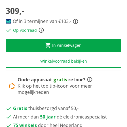
scorewaarde
Dezelfde
309,-
paginalink.
Of in 3 termijnen van €103,-
Op voorraad
In winkelwagen
Winkelvoorraad bekijken
Oude apparaat
gratis
retour?
Klik op het tooltip-icoon voor meer
mogelijkheden
Gratis
thuisbezorgd vanaf 50,-
Al meer dan
50 jaar
dé elektronicaspecialist
75 winkels
door heel Nederland