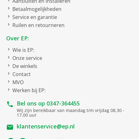
Aansluiten en installeren
gelijkmatig wordt bereid.
Betaalmogelijkheden
Extra functies
Turbo hete lucht
Service en garantie
Behoud de smaak.
Ruilen en retourneren
Hetelucht
De hete lucht wordt gelijkmatig rondom het voedsel
verdeeld waardoor gerechten heerlijk mals en sappig
Over EP:
Grill
worden bereid.
Wie is EP:
Ontdooiprogramma
Jet Grill
Onze service
Moeiteloos grillen.
Warmhouden
De winkels
Met het Jet Grill programma geniet je in een oogwenk
Contact
van heerlijk gegrilde gerechten.
Ontdooien brood
MVO
Jet Defrost
CrispFry
Werken bij EP:
Snel ontdooien.
Gebruik de unieke Jet Defrost functie om bevroren
Bel ons op
0347-364455
Meegeleverde toebehoren
voedsel snel en gelijkmatig te ontdooien in je
Wij zijn bereikbaar van maandag t/m vrijdag 08.30 -
microgolfoven.
17.00 uur
Grillrooster
PrecisionBake
klantenservice@ep.nl
Crispplaat
Bereid zelfs de meest uitdagende gerechten met