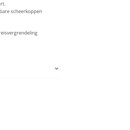
rt.
asbare scheerkoppen
 reisvergrendeling