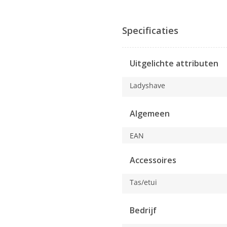
Met
deze
actie
Specificaties
opent
u
een
Uitgelichte attributen
modaal
dialoogvenster.
Ladyshave
Algemeen
EAN
Accessoires
Tas/etui
Bedrijf