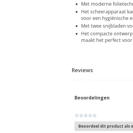
Met moderne folietechn
Het scheerapparaat ka
voor een hygiënische e
Met twee snijbladen vo
Het compacte ontwerp is
maakt het perfect voor
Reviews
Beoordelingen
★★★★★
Geen
Beoordeel dit product als 
scorewaarde
.