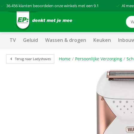
36.456
klanten beoordelen onze winkels met een
9.1
Al mee
TV
Geluid
Wassen & drogen
Keuken
Inbou
Home
Persoonlijke Verzorging
Sch
Terug naar Ladyshaves