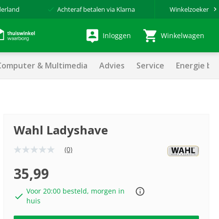
derland
Achteraf betalen via Klarna
Winkelzoeker
Inloggen
Winkelwagen
Computer & Multimedia
Advies
Service
Energie be
Wahl Ladyshave
(0)
Geen
scorewaarde
Dezelfde
35,99
paginalink.
Voor 20:00 besteld, morgen in
huis