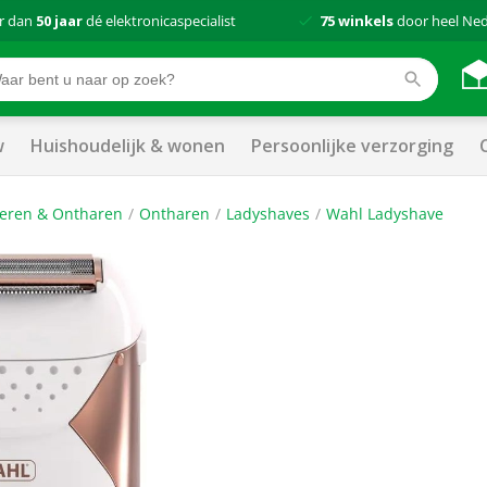
r dan
50 jaar
dé elektronicaspecialist
75 winkels
door heel Ne
w
Huishoudelijk & wonen
Persoonlijke verzorging
eren & Ontharen
Ontharen
Ladyshaves
Wahl Ladyshave