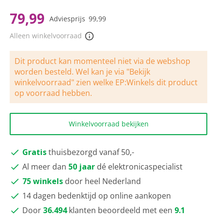
scorewaarde
Dezelfde
79,99
Adviesprijs
99,99
paginalink.
Alleen winkelvoorraad
Dit product kan momenteel niet via de webshop
worden besteld. Wel kan je via "Bekijk
winkelvoorraad" zien welke EP:Winkels dit product
op voorraad hebben.
Winkelvoorraad bekijken
Gratis
thuisbezorgd vanaf 50,-
Al meer dan
50 jaar
dé elektronicaspecialist
75 winkels
door heel Nederland
14 dagen bedenktijd op online aankopen
Door
36.494
klanten beoordeeld met een
9.1