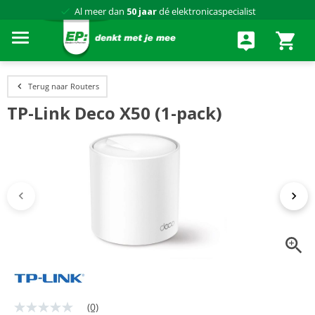
Al meer dan
50 jaar
dé elektronicaspecialist
75 winkels
door heel Nederland
Achteraf betalen via Klarna
Terug naar Routers
TP-Link Deco X50 (1-pack)
(0)
Geen