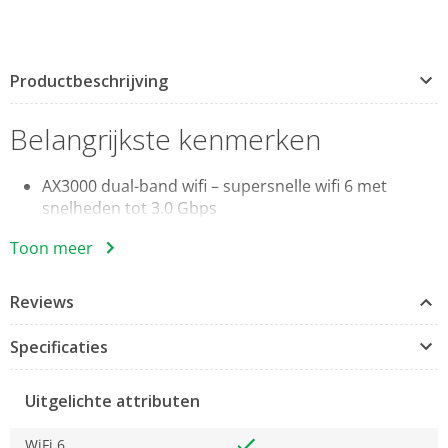
Productbeschrijving
Belangrijkste kenmerken
AX3000 dual-band wifi – supersnelle wifi 6 met
snelheden tot 3.0 Gbps
4 datastromen, minder lag – 2×2/HE160 2402
Toon meer
Mbps + 2×2 574 Mbps
Bedrade gigabit-snelheden – 3 gigabit-poorten
Reviews
bieden voldoende aansluitingen
Krachtig bereik – naadloze dekking voor mesh-
Specificaties
wifi tot wel 604 vierkante meter (3-pak)
AI-gestuurde mesh – leert op intelligente wijze
de netwerkomgeving te herkennen om wifi te
Uitgelichte attributen
bieden die is afgestemd op je woning
WiFi 6