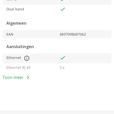
TP-Link HomeShield – biedt een uitgebreide
netwerkbeveiliging, krachtig ouderlijk toezicht
Dual band
en realtime IoT-bescherming
De installatie is eenvoudiger dan ooit – de Deco
Algemeen
app leidt je stap-voor-stap door het
installatieproces
EAN
4897098687062
Aansluitingen
Ethernet
Ethernet RJ 45
3 x
Toon meer
Gegevensoverdracht
W-LAN
W-Lan 802.11 a
W-Lan 802.11 b