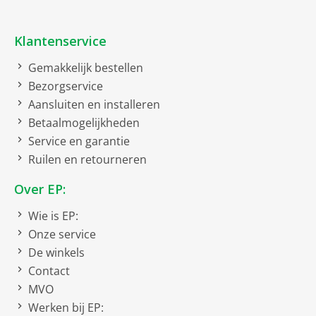
W-Lan 802.11 g
Klantenservice
W-Lan 802.11 n
Gemakkelijk bestellen
W-Lan 802.11 ac
Bezorgservice
W-Lan 802.11 ax
Aansluiten en installeren
Betaalmogelijkheden
WiFi 5
Service en garantie
WiFi 6
Ruilen en retourneren
Dual band
Over EP:
Wie is EP:
Netto afmetingen
Onze service
De winkels
netto breedte
11 cm
Contact
netto hoogte
11.4 cm
MVO
netto diepte
11 cm
Werken bij EP: