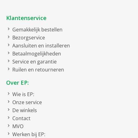
Kenmerken
Anti-aanbaklaag
Klantenservice
Gemakkelijk bestellen
Netto afmetingen
Bezorgservice
Aansluiten en installeren
netto gewicht
2.8 kg
Betaalmogelijkheden
Soort
Service en garantie
Ruilen en retourneren
Barbeque electro grill
Over EP:
Uitrusting
Wie is EP:
Onze service
Temperatuurregelaar
De winkels
Controlelampje
Contact
MVO
Vetopvangbak
Werken bij EP: