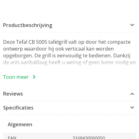
Productbeschrijving
Deze Tefal CB 5005 tafelgrill valt op door het compacte
ontwerp waardoor hij ook verticaal kan worden
opgeborgen. De grill is eenvoudig te bedienen.
Dankzij
de anti-aanbaklaag heeft u weinig of geen boter nodig en
kunt u de grill eenvoudig schoonmaken!
Toon meer
Specificaties:
Reviews
Compact ontwerp
Specificaties
Gezond dankzij anti-aanbaklaag: geen boter
meer nodig!
Algemeen
Vet en vleessappen worden opgevangen inuniek
gootje met opvangbakje
EAN
3168430060050