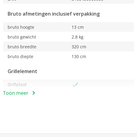
Afneembare thermostaat (5 standen)
Vermogen 1800 W
Bruto afmetingen inclusief verpakking
bruto hoogte
13 cm
bruto gewicht
2.8 kg
bruto breedte
320 cm
bruto diepte
130 cm
Grillelement
Grillplaat
Toon meer
Grillvlak
grilloppervlakte
25x
(#cm)
36cm