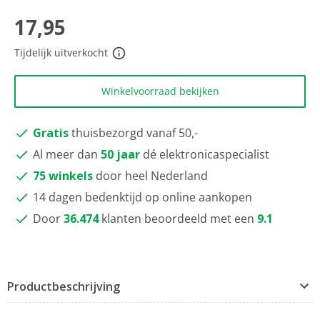
scorewaarde
Dezelfde
17,95
paginalink.
Tijdelijk uitverkocht
Winkelvoorraad bekijken
Gratis
thuisbezorgd vanaf 50,-
Al meer dan
50 jaar
dé elektronicaspecialist
75 winkels
door heel Nederland
14 dagen bedenktijd op online aankopen
Door
36.474
klanten beoordeeld met een
9.1
Productbeschrijving