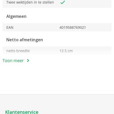
Twee wektijden in te stellen
Algemeen
EAN
4019588769021
Netto afmetingen
netto breedte
12.5 cm
netto hoogte
5 cm
Toon meer
netto diepte
6 cm
Soort
Klokradio
Tuner
Klantenservice