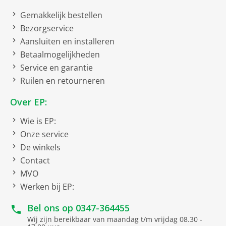
FM ontvangst
Gemakkelijk bestellen
Zendergeheugen
20
Bezorgservice
Aansluiten en installeren
Uitvoering
Betaalmogelijkheden
Service en garantie
Wekfunctie
Ruilen en retourneren
Snooze
Over EP:
Twee wektijden in te stellen
Wie is EP:
Onze service
De winkels
Contact
MVO
Werken bij EP:
Bel ons op
0347-364455
Wij zijn bereikbaar van maandag t/m vrijdag 08.30 -