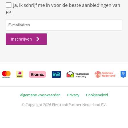
Ja, ik schrijf me in voor de beste aanbiedingen van
Bruto afmetingen inclusief verpakking
EP:
bruto breedte
16 cm
bruto hoogte
100 cm
Inschrijven
bruto diepte
160 cm
bruto gewicht
28 kg
Comfort
Timer
Smart TV
SmartTV
Algemene voorwaarden
Privacy
Cookiebeleid
Hbb TV Ready
© Copyright 2026 ElectronicPartner Nederland BV.
WEB-Browser
Teletekst