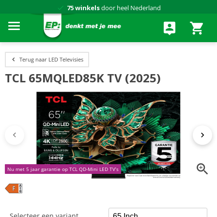
75 winkels
door heel Nederland
Achteraf betalen via Klarna
Terug naar LED Televisies
TCL 65MQLED85K TV (2025)
Nu met 5 jaar garantie op TCL QD-Mini LED TV’s
Selecteer een variant