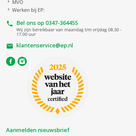
MVO
Beeldtechniek
Werken bij EP:
Panel bediening
QLED-Panel
Bel ons op
0347-364455
Beeldverversing (Hz)
144
Wij zijn bereikbaar van maandag t/m vrijdag 08.30 -
17.00 uur
Hz-Technologie aanduiding
Motion Clarity
klantenservice@ep.nl
LED-Technologie
QD Mini LED
High Dynamic Range (HDR
10)
QLED-Technologie
High Dynamic Range (HDR
10+)
Hybrid Log Gamma (HLG)
Dolby Vision IQ
Picture Performance Index
4600
Aanmelden nieuwsbrief
[PPI]