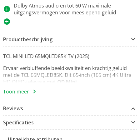
Dolby Atmos audio en tot 60 W maximale
uitgangsvermogen voor meeslepend geluid
Productbeschrijving
TCL MINI LED 65MQLED85K TV (2025)
Ervaar verbluffende beeldkwaliteit en krachtig geluid
met de TCL 65MQLED85K. Dit 65-inch (165 cm) 4K Ultra
HD QLED‑televisie met
QD Mini
LED
‑achtergrondverlichting levert diepe contrasten, rijke
Toon meer
kleuren en vloeiende bewegingen dankzij 144 Hz Motion
Clarity. Met Google TV, uitgebreide smartfuncties en
Reviews
HDMI 2.1‑ondersteuning is deze TV klaar voor films,
series en gaming.
Specificaties
Belangrijkste kenmerken:
- Beeldresolutie: 3840 x 2160 (4K Ultra HD)
Uitgelichte attributen