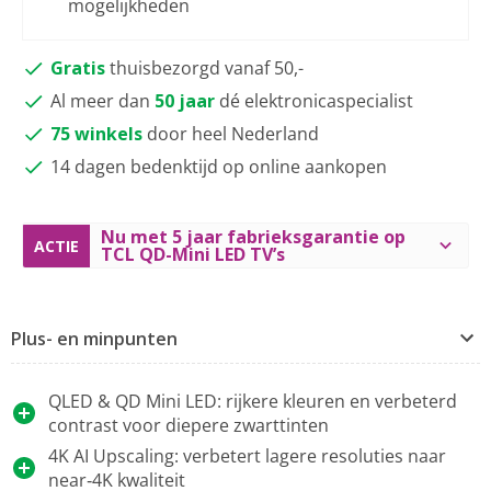
mogelijkheden
Gratis
thuisbezorgd vanaf 50,-
Al meer dan
50 jaar
dé elektronicaspecialist
75 winkels
door heel Nederland
14 dagen bedenktijd op online aankopen
Nu met 5 jaar fabrieksgarantie op
ACTIE
TCL QD-Mini LED TV’s
Plus- en minpunten
QLED & QD Mini LED: rijkere kleuren en verbeterd
contrast voor diepere zwarttinten
4K AI Upscaling: verbetert lagere resoluties naar
near‑4K kwaliteit