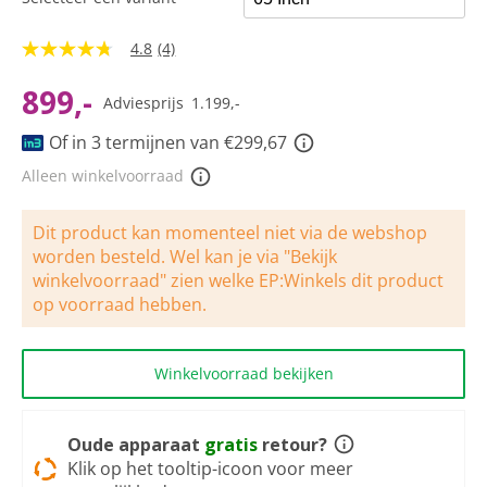
4.8
(4)
4.8
van
5
899,-
Adviesprijs
1.199,-
sterren,
gemiddelde
Of in 3 termijnen van €299,67
scorewaarde.
Read
Alleen winkelvoorraad
4
Reviews.
Dezelfde
paginalink.
Dit product kan momenteel niet via de webshop
worden besteld. Wel kan je via "Bekijk
winkelvoorraad" zien welke EP:Winkels dit product
op voorraad hebben.
Winkelvoorraad bekijken
Oude apparaat
gratis
retour?
Klik op het tooltip-icoon voor meer