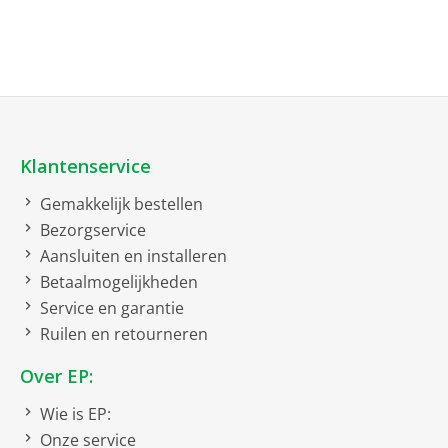
Instellingen
3
Soort
Tafelventilator
Wandventilator
Klantenservice
Gemakkelijk bestellen
Bezorgservice
Aansluiten en installeren
Betaalmogelijkheden
Service en garantie
Ruilen en retourneren
Over EP:
Wie is EP:
Onze service