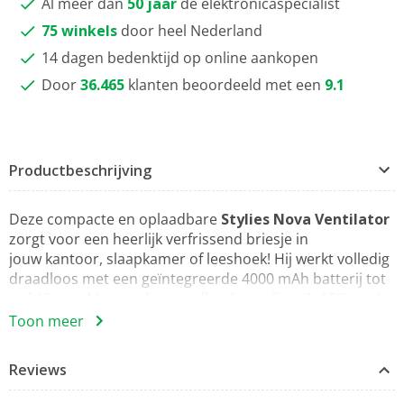
Al meer dan
50 jaar
dé elektronicaspecialist
75 winkels
door heel Nederland
14 dagen bedenktijd op online aankopen
Door
36.465
klanten beoordeeld met een
9.1
Productbeschrijving
Deze compacte en oplaadbare
Stylies Nova Ventilator
zorgt voor een heerlijk verfrissend briesje in
jouw kantoor, slaapkamer of leeshoek! Hij werkt volledig
draadloos met een geïntegreerde 4000 mAh batterij tot
wel 10 uur. Met traploze snelheidsregeling (1–150) en 4
modi (Normaal, Slaap, Natuurlijk, Turbo) stel je de
Toon meer
luchtstroom precies af zoals jij het wilt, op tafel of aan de
muur met de meegeleverde kleefpad.
Reviews
• Draadloze tafelventilator met oplaadbare 4000 mAh