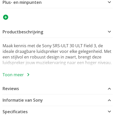
Plus- en minpunten
Productbeschrijving
Maak kennis met de Sony SRS-ULT 30 ULT Field 3, de
ideale draagbare luidspreker voor elke gelegenheid. Met
een stijlvol en robuust design in zwart, brengt deze
luidspreker jouw muziekervaring naar een hoger niveau.
Toon meer
IP67-certificering
, wat betekent dat hij stofdicht is en
beschermd tegen tijdelijke onderdompeling in water.
Reviews
Perfect voor avonturen in de buitenlucht!
Informatie van Sony
Voorzien van een handige
handsfree-functie
, zodat je
telefoongesprekken eenvoudig kunt aannemen terwijl je
Specificaties
geniet van je favoriete nummers. Werkt op accu met een