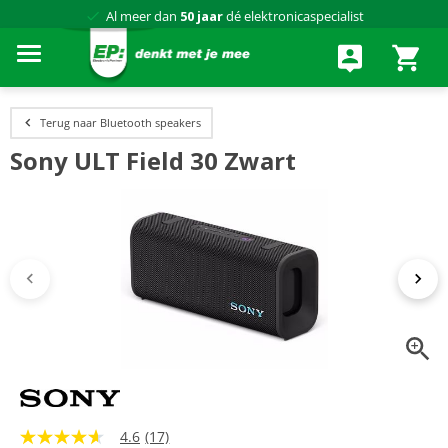
Al meer dan
50 jaar
dé elektronicaspecialist
75 winkels
door heel Nederland
Achteraf betalen via Klarna
Terug naar Bluetooth speakers
Sony ULT Field 30 Zwart
4.6
(17)
4.6