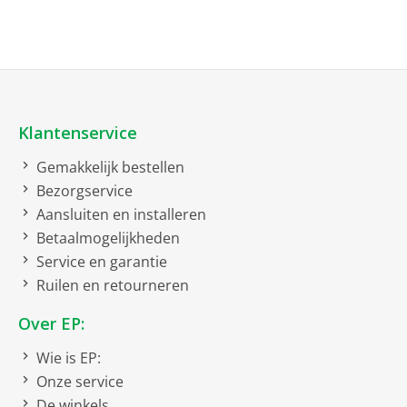
netto breedte
25.6 cm
netto hoogte
11.3 cm
netto diepte
7.9 cm
netto gewicht
0.196 kg
Klantenservice
Uitvoering
Gemakkelijk bestellen
Handsfree
Bezorgservice
Aansluiten en installeren
Voeding
Betaalmogelijkheden
Service en garantie
Accuvoeding
Ruilen en retourneren
Accuduur
24 uur
Over EP:
Wie is EP:
Onze service
De winkels