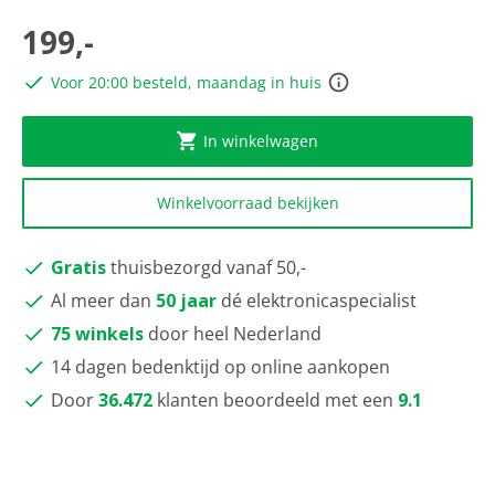
van
5
199,-
sterren,
gemiddelde
Voor 20:00 besteld, maandag in huis
scorewaarde.
Read
17
Reviews.
In winkelwagen
Dezelfde
paginalink.
Winkelvoorraad bekijken
Gratis
thuisbezorgd vanaf 50,-
Al meer dan
50 jaar
dé elektronicaspecialist
75 winkels
door heel Nederland
14 dagen bedenktijd op online aankopen
Door
36.472
klanten beoordeeld met een
9.1