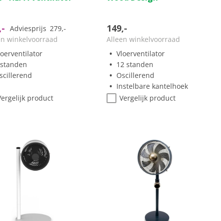
ren.
sterren.
1
,-
149,-
Adviesprijs
279,-
ordelingen
beoordeling
en winkelvoorraad
Alleen winkelvoorraad
loerventilator
Vloerventilator
 standen
12 standen
scillerend
Oscillerend
Instelbare kantelhoek
Vergelijk product
Vergelijk product