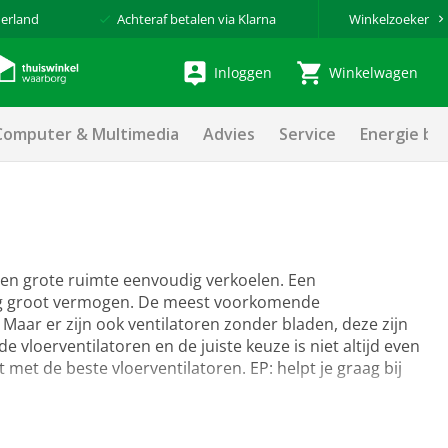
erland
Achteraf betalen via Klarna
Winkelzoeker
Inloggen
Winkelwagen
Computer & Multimedia
Advies
Service
Energie be
 een grote ruimte eenvoudig verkoelen. Een
n erg groot vermogen. De meest voorkomende
 Maar er zijn ook ventilatoren zonder bladen, deze zijn
de vloerventilatoren en de juiste keuze is niet altijd even
met de beste vloerventilatoren. EP: helpt je graag bij