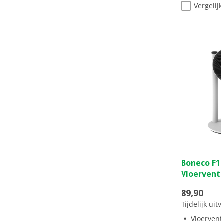
Vergelij
0.0
Boneco F1
van
Vloervent
de
5
89,90
sterren.
Tijdelijk ui
Vloervent