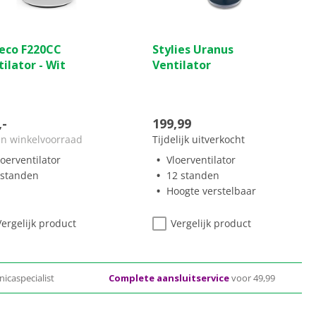
(0)
(0)
0.0
eco F220CC
Stylies Uranus
van
ilator - Wit
Ventilator
de
5
ren.
sterren.
,-
199,99
en winkelvoorraad
Tijdelijk uitverkocht
loerventilator
Vloerventilator
 standen
12 standen
Hoogte verstelbaar
Vergelijk product
Vergelijk product
nicaspecialist
Complete aansluitservice
voor 49,99