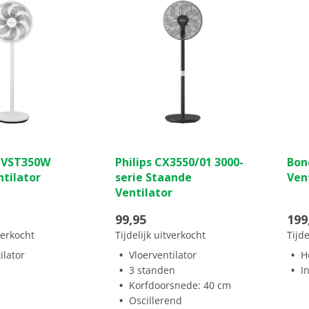
(0)
(28)
4.1
5.0
 VST350W
Philips CX3550/01 3000-
Bon
van
van
ntilator
serie Staande
Vent
de
de
Ventilator
5
5
sterren.
ster
99,95
199
28
1
tverkocht
Tijdelijk uitverkocht
Tijde
beoordelingen
beo
ilator
Vloerventilator
H
3 standen
I
Korfdoorsnede: 40 cm
Oscillerend