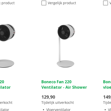
k product
Vergelijk product
(0)
(0)
0.0
0.0
20
Boneco Fan 220
Bon
van
van
ilator
Ventilator - Air Shower
vlo
de
de
5
5
129,90
149
sterren.
ster
tverkocht
Tijdelijk uitverkocht
Tijde
ilator
Vloerventilator
V