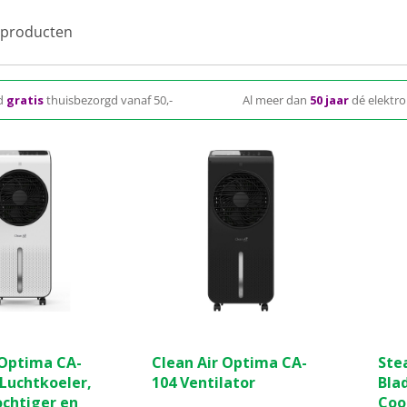
producten
d
gratis
thuisbezorgd vanaf 50,-
Al meer dan
50 jaar
dé elektro
(0)
(0)
0.0
4.5
 Optima CA-
Clean Air Optima CA-
Ste
van
van
 Luchtkoeler,
104 Ventilator
Bla
de
de
chtiger en
Cool
5
5