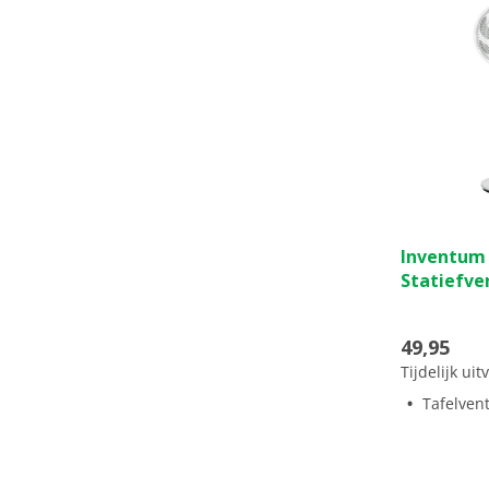
0.0
Inventum
van
Statiefve
de
5
sterren.
49,95
Tijdelijk ui
Tafelvent