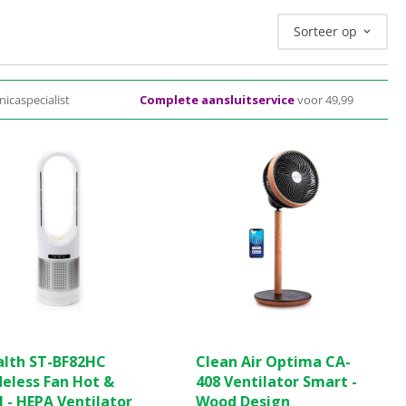
Sorteer op
nicaspecialist
Complete aansluitservice
voor 49,99
(2)
(1)
4.0
alth ST-BF82HC
Clean Air Optima CA-
van
deless Fan Hot &
408 Ventilator Smart -
de
 - HEPA Ventilator
Wood Design
5