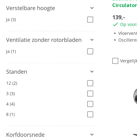
Circulator
sterren.
Verstelbare hoogte
139,-
Ja
(3)
Op voor
Vloervent
Ventilatie zonder rotorbladen
Osciller
Ja
(1)
Vergelij
Standen
12
(2)
3
(3)
4
(4)
8
(1)
Korfdoorsnede