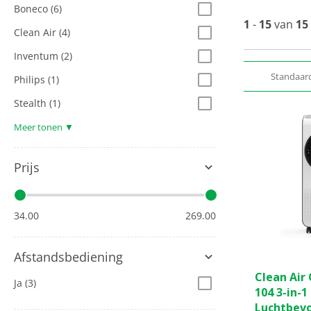
Boneco
(6)
1
-
15
van
15
Clean Air
(4)
Inventum
(2)
Standaar
Philips
(1)
Stealth
(1)
Meer tonen ▼
Prijs
34.00
269.00
Afstandsbediening
0.0
Clean Air
van
Ja
(3)
104 3-in-1
de
Luchtbevo
5