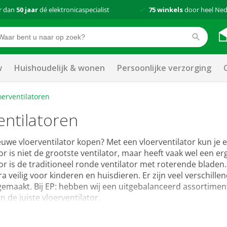
r dan
50 jaar
dé elektronicaspecialist
75 winkels
door heel Ned
w
Huishoudelijk & wonen
Persoonlijke verzorging
oerventilatoren
entilatoren
ieuwe vloerventilator kopen? Met een vloerventilator kun je
tor is niet de grootste ventilator, maar heeft vaak wel ee
or is de traditioneel ronde ventilator met roterende bladen.
a veilig voor kinderen en huisdieren. Er zijn veel verschillen
gemaakt. Bij EP: hebben wij een uitgebalanceerd assortiment 
n de juiste vloerventilator.