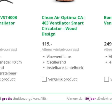
(0)
(3)
4.7
0.0
 VST400B
Clean Air Optima CA-
Bon
van
van
ntilator
403 Ventilator Smart
Vent
de
de
Circulator - Wood
5
5
Design
sterren.
ster
3
119,-
249
beoordelingen
elvoorraad
Alleen winkelvoorraad
Alle
n
Vloerventilator
V
snede: 40 cm
Oscillerend
4
end
Instelbare kantelhoek
erstelbaar
k product
Vergelijk product
d
gratis
thuisbezorgd vanaf 50,-
Al meer dan
50 jaar
dé elektro