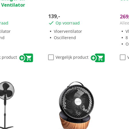
 Ventilator
sterren.
ster
2
139,-
269
beo
raad
Op voorraad
Alle
ilator
Vloerventilator
V
end
Oscillerend
8
O
k product
Vergelijk product