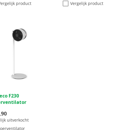
Vergelijk product
Vergelijk product
(0)
eco F230
erventilator
,90
ren.
lijk uitverkocht
loerventilator