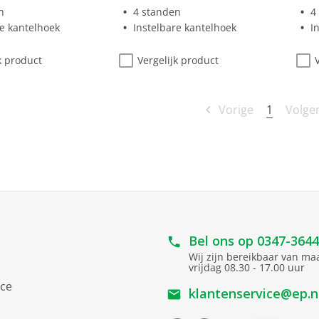
n
4 standen
4
re kantelhoek
Instelbare kantelhoek
I
k product
Vergelijk product
1
Vorige
Volge
Bel ons op
0347-364
Wij zijn bereikbaar van m
vrijdag 08.30 - 17.00 uur
ice
klantenservice@ep.n
s