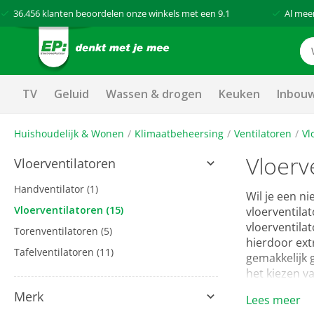
36.456
klanten beoordelen onze winkels met een
9.1
Al mee
TV
Geluid
Wassen & drogen
Keuken
Inbou
Huishoudelijk & Wonen
Klimaatbeheersing
Ventilatoren
Vl
Vloerv
Vloerventilatoren
Handventilator
(1)
Wil je een n
Vloerventilatoren
(15)
vloerventila
vloerventilat
Torenventilatoren
(5)
hierdoor extr
Tafelventilatoren
(11)
gemakkelijk 
het kiezen va
Merk
Lees meer