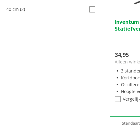
40 cm
(2)
0.0
Inventum
van
Statiefve
de
5
sterren.
34,95
Alleen wink
3 stande
Korfdoor
Osciller
Hoogte v
Vergelij
Standaar