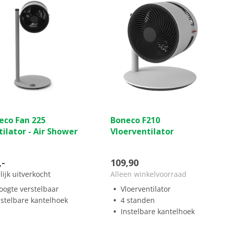
(1)
(0)
0.0
eco Fan 225
Boneco F210
van
ilator - Air Shower
Vloerventilator
de
5
ren.
sterren.
,-
109,90
lijk uitverkocht
Alleen winkelvoorraad
ordeling
oogte verstelbaar
Vloerventilator
nstelbare kantelhoek
4 standen
Instelbare kantelhoek