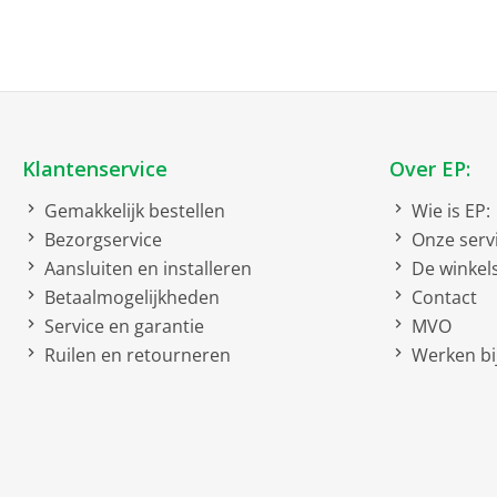
LED-Display
EU21 EU-label huishoude
Energie-efficiëntieklasse
Energieverbruik per 100 cycl
Klantenservice
Over EP:
Aantal couverts
Gemakkelijk bestellen
Wie is EP:
Waterverbruik
Bezorgservice
Onze serv
Programmaduur (u:min)
Aansluiten en installeren
De winkel
(#)
Betaalmogelijkheden
Contact
Geluidsniveau
Service en garantie
MVO
Ruilen en retourneren
Werken bij
Geluidsniveauklasse
Netto afmetingen
netto breedte
netto hoogte