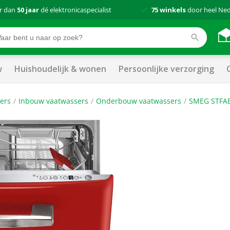
r dan
50 jaar
dé elektronicaspecialist
75 winkels
door heel Ne
w
Huishoudelijk & wonen
Persoonlijke verzorging
ers
Inbouw vaatwassers
Onderbouw vaatwassers
SMEG STFAB