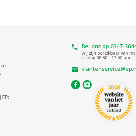
lijke vaatwassers 2019/2017
Energieklasse B
i
63 kWh
Bel ons op
0347-364
13
Wij zijn bereikbaar van m
vrijdag 08.30 - 17.00 uur
9 liter
ice
klantenservice@ep.n
4
s
25
44 dB
 EP:
B
59.8 cm
81.8 cm