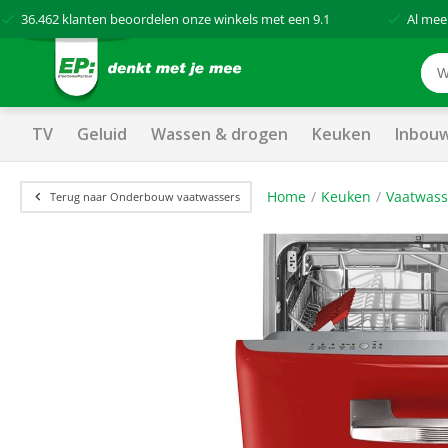
36.462
klanten beoordelen onze winkels met een
9.1
Al mee
TV
Geluid
Wassen & drogen
Keuken
Inbou
Home
Keuken
Vaatwass
Terug naar Onderbouw vaatwassers