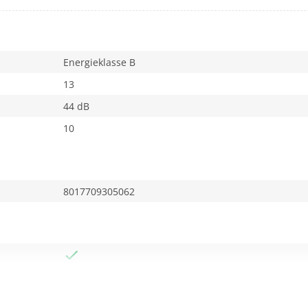
Energieklasse B
13
44 dB
10
8017709305062
elmiddel