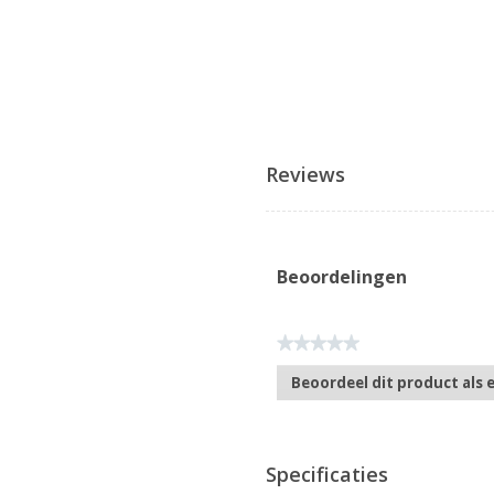
Reviews
Beoordelingen
★★★★★
Geen
Beoordeel dit product als 
scorewaarde
.
Met
deze
actie
Specificaties
opent