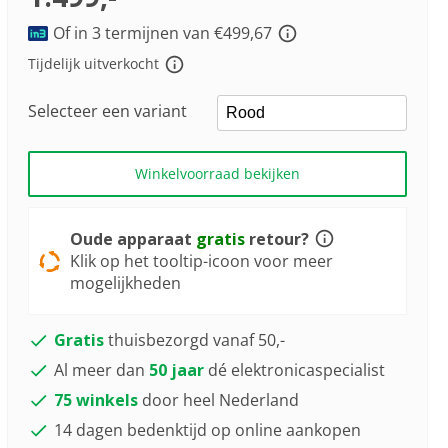
Youreko’s
tool
Of in 3 termijnen van €499,67
voor
Tijdelijk uitverkocht
energiebesparing.
Selecteer een variant
Winkelvoorraad bekijken
Oude apparaat
gratis
retour?
Klik op het tooltip-icoon voor meer
mogelijkheden
Gratis
thuisbezorgd vanaf 50,-
Al meer dan
50 jaar
dé elektronicaspecialist
75 winkels
door heel Nederland
14 dagen bedenktijd op online aankopen