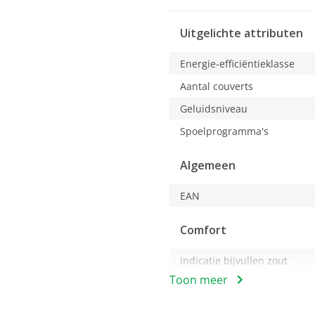
u
een
Uitgelichte attributen
modaal
dialoogvenster.
Energie-efficiëntieklasse
Aantal couverts
Geluidsniveau
Spoelprogramma's
Algemeen
EAN
Comfort
Indicatie bijvullen zout
Toon meer
Indicatie bijvullen glansspo